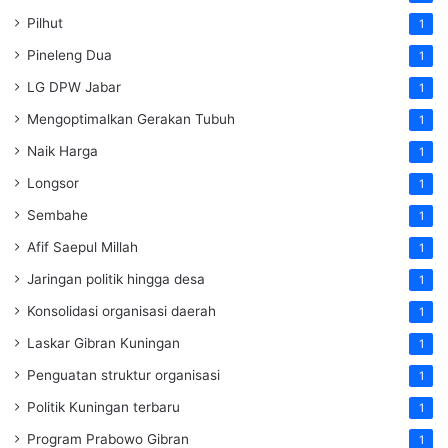
Pilhut
1
Pineleng Dua
1
LG DPW Jabar
1
Mengoptimalkan Gerakan Tubuh
1
Naik Harga
1
Longsor
1
Sembahe
1
Afif Saepul Millah
1
Jaringan politik hingga desa
1
Konsolidasi organisasi daerah
1
Laskar Gibran Kuningan
1
Penguatan struktur organisasi
1
Politik Kuningan terbaru
1
Program Prabowo Gibran
1