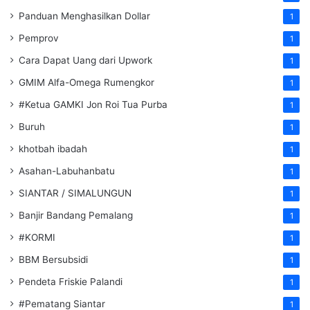
Panduan Menghasilkan Dollar
1
Pemprov
1
Cara Dapat Uang dari Upwork
1
GMIM Alfa-Omega Rumengkor
1
#Ketua GAMKI Jon Roi Tua Purba
1
Buruh
1
khotbah ibadah
1
Asahan-Labuhanbatu
1
SIANTAR / SIMALUNGUN
1
Banjir Bandang Pemalang
1
#KORMI
1
BBM Bersubsidi
1
Pendeta Friskie Palandi
1
#Pematang Siantar
1