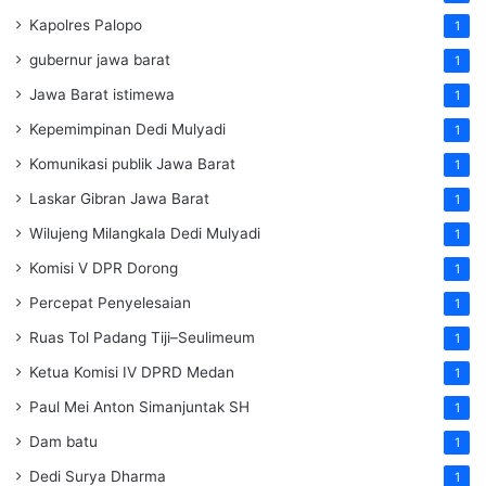
Kapolres Palopo
1
gubernur jawa barat
1
Jawa Barat istimewa
1
Kepemimpinan Dedi Mulyadi
1
Komunikasi publik Jawa Barat
1
Laskar Gibran Jawa Barat
1
Wilujeng Milangkala Dedi Mulyadi
1
Komisi V DPR Dorong
1
Percepat Penyelesaian
1
Ruas Tol Padang Tiji–Seulimeum
1
Ketua Komisi IV DPRD Medan
1
Paul Mei Anton Simanjuntak SH
1
Dam batu
1
Dedi Surya Dharma
1