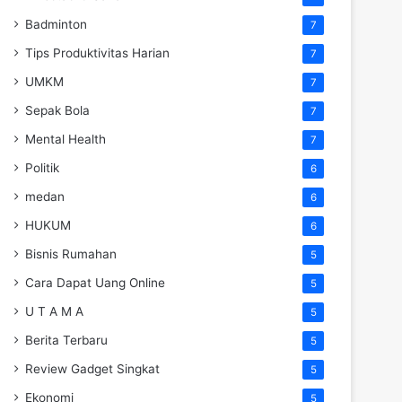
Badminton
7
Tips Produktivitas Harian
7
UMKM
7
Sepak Bola
7
Mental Health
7
Politik
6
medan
6
HUKUM
6
Bisnis Rumahan
5
Cara Dapat Uang Online
5
U T A M A
5
Berita Terbaru
5
Review Gadget Singkat
5
Ekonomi
5