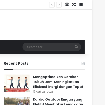
Log In
Random Article
Sidebar
Search
for
Recent Posts
Mengoptimalkan Gerakan
Tubuh Demi Meningkatkan
Efisiensi Energi dengan Tepat
April 25, 2026
Kardio Outdoor Ringan yang
Efektif Membakar Lemak dan