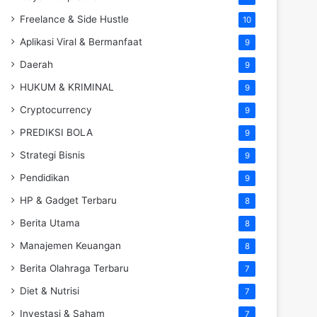
Freelance & Side Hustle
10
Aplikasi Viral & Bermanfaat
9
Daerah
9
HUKUM & KRIMINAL
9
Cryptocurrency
9
PREDIKSI BOLA
9
Strategi Bisnis
9
Pendidikan
9
HP & Gadget Terbaru
8
Berita Utama
8
Manajemen Keuangan
8
Berita Olahraga Terbaru
7
Diet & Nutrisi
7
Investasi & Saham
7