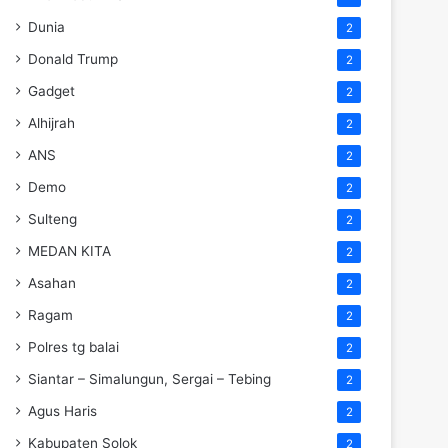
Dunia
2
Donald Trump
2
Gadget
2
Alhijrah
2
ANS
2
Demo
2
Sulteng
2
MEDAN KITA
2
Asahan
2
Ragam
2
Polres tg balai
2
Siantar – Simalungun, Sergai – Tebing
2
Agus Haris
2
Kabupaten Solok
2