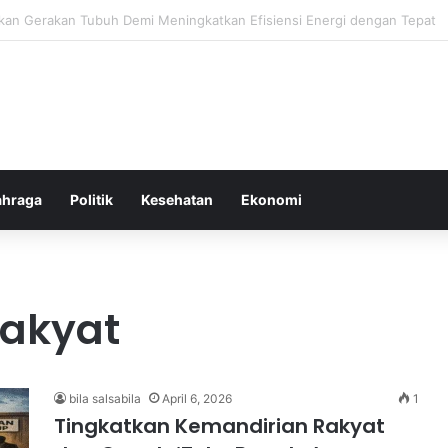
oor Ringan yang Efektif Membakar Lemak dan Menyegarkan Tubuh Anda
ahraga
Politik
Kesehatan
Ekonomi
Rakyat
bila salsabila
April 6, 2026
1
Tingkatkan Kemandirian Rakyat