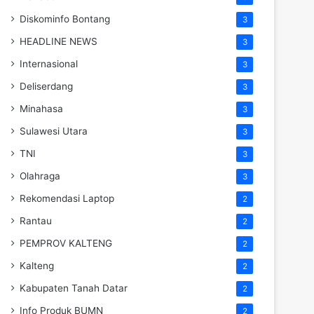
Diskominfo Bontang
3
HEADLINE NEWS
3
Internasional
3
Deliserdang
3
Minahasa
3
Sulawesi Utara
3
TNI
3
Olahraga
3
Rekomendasi Laptop
2
Rantau
2
PEMPROV KALTENG
2
Kalteng
2
Kabupaten Tanah Datar
2
Info Produk BUMN
2