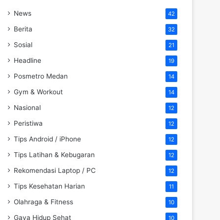
News
42
Berita
32
Sosial
21
Headline
19
Posmetro Medan
14
Gym & Workout
14
Nasional
12
Peristiwa
12
Tips Android / iPhone
12
Tips Latihan & Kebugaran
12
Rekomendasi Laptop / PC
12
Tips Kesehatan Harian
11
Olahraga & Fitness
10
Gaya Hidup Sehat
10