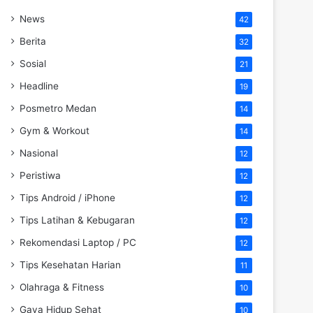
News
42
Berita
32
Sosial
21
Headline
19
Posmetro Medan
14
Gym & Workout
14
Nasional
12
Peristiwa
12
Tips Android / iPhone
12
Tips Latihan & Kebugaran
12
Rekomendasi Laptop / PC
12
Tips Kesehatan Harian
11
Olahraga & Fitness
10
Gaya Hidup Sehat
10