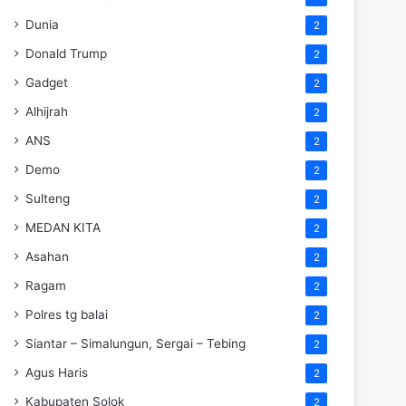
Dunia
2
Donald Trump
2
Gadget
2
Alhijrah
2
ANS
2
Demo
2
Sulteng
2
MEDAN KITA
2
Asahan
2
Ragam
2
Polres tg balai
2
Siantar – Simalungun, Sergai – Tebing
2
Agus Haris
2
Kabupaten Solok
2