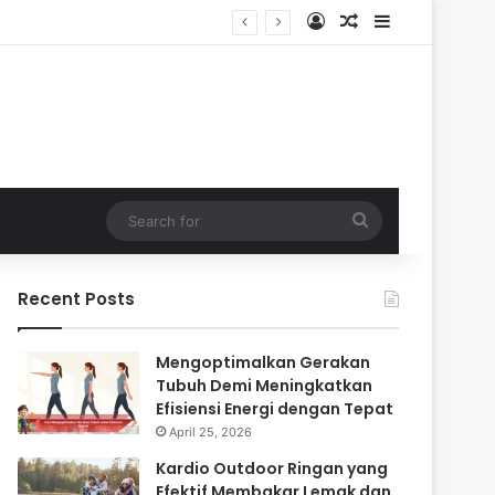
Log In
Random Article
Sidebar
Search
for
Recent Posts
Mengoptimalkan Gerakan
Tubuh Demi Meningkatkan
Efisiensi Energi dengan Tepat
April 25, 2026
Kardio Outdoor Ringan yang
Efektif Membakar Lemak dan