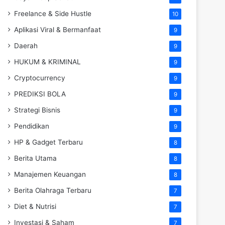
Freelance & Side Hustle
10
Aplikasi Viral & Bermanfaat
9
Daerah
9
HUKUM & KRIMINAL
9
Cryptocurrency
9
PREDIKSI BOLA
9
Strategi Bisnis
9
Pendidikan
9
HP & Gadget Terbaru
8
Berita Utama
8
Manajemen Keuangan
8
Berita Olahraga Terbaru
7
Diet & Nutrisi
7
Investasi & Saham
7