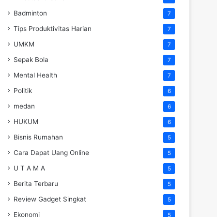
Badminton
7
Tips Produktivitas Harian
7
UMKM
7
Sepak Bola
7
Mental Health
7
Politik
6
medan
6
HUKUM
6
Bisnis Rumahan
5
Cara Dapat Uang Online
5
U T A M A
5
Berita Terbaru
5
Review Gadget Singkat
5
Ekonomi
5