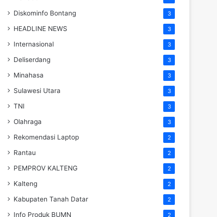
Diskominfo Bontang
3
HEADLINE NEWS
3
Internasional
3
Deliserdang
3
Minahasa
3
Sulawesi Utara
3
TNI
3
Olahraga
3
Rekomendasi Laptop
2
Rantau
2
PEMPROV KALTENG
2
Kalteng
2
Kabupaten Tanah Datar
2
Info Produk BUMN
2