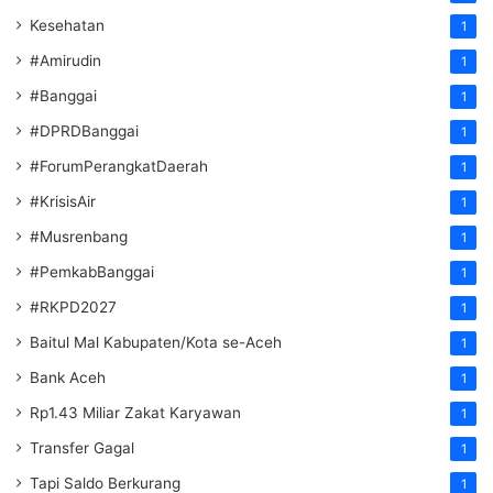
Kesehatan
1
#Amirudin
1
#Banggai
1
#DPRDBanggai
1
#ForumPerangkatDaerah
1
#KrisisAir
1
#Musrenbang
1
#PemkabBanggai
1
#RKPD2027
1
Baitul Mal Kabupaten/Kota se-Aceh
1
Bank Aceh
1
Rp1.43 Miliar Zakat Karyawan
1
Transfer Gagal
1
Tapi Saldo Berkurang
1