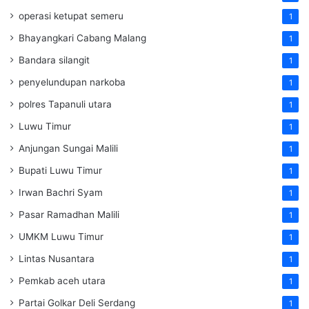
operasi ketupat semeru
1
Bhayangkari Cabang Malang
1
Bandara silangit
1
penyelundupan narkoba
1
polres Tapanuli utara
1
Luwu Timur
1
Anjungan Sungai Malili
1
Bupati Luwu Timur
1
Irwan Bachri Syam
1
Pasar Ramadhan Malili
1
UMKM Luwu Timur
1
Lintas Nusantara
1
Pemkab aceh utara
1
Partai Golkar Deli Serdang
1