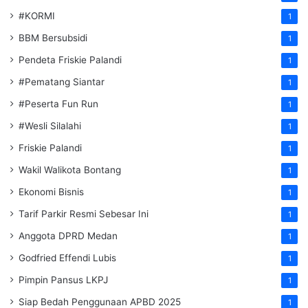
#KORMI
1
BBM Bersubsidi
1
Pendeta Friskie Palandi
1
#Pematang Siantar
1
#Peserta Fun Run
1
#Wesli Silalahi
1
Friskie Palandi
1
Wakil Walikota Bontang
1
Ekonomi Bisnis
1
Tarif Parkir Resmi Sebesar Ini
1
Anggota DPRD Medan
1
Godfried Effendi Lubis
1
Pimpin Pansus LKPJ
1
Siap Bedah Penggunaan APBD 2025
1