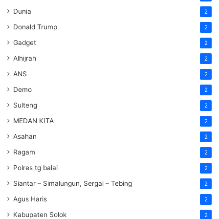
Dunia
2
Donald Trump
2
Gadget
2
Alhijrah
2
ANS
2
Demo
2
Sulteng
2
MEDAN KITA
2
Asahan
2
Ragam
2
Polres tg balai
2
Siantar – Simalungun, Sergai – Tebing
2
Agus Haris
2
Kabupaten Solok
2