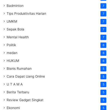
Badminton
7
Tips Produktivitas Harian
7
UMKM
7
Sepak Bola
7
Mental Health
7
Politik
6
medan
6
HUKUM
6
Bisnis Rumahan
5
Cara Dapat Uang Online
5
U T A M A
5
Berita Terbaru
5
Review Gadget Singkat
5
Ekonomi
5