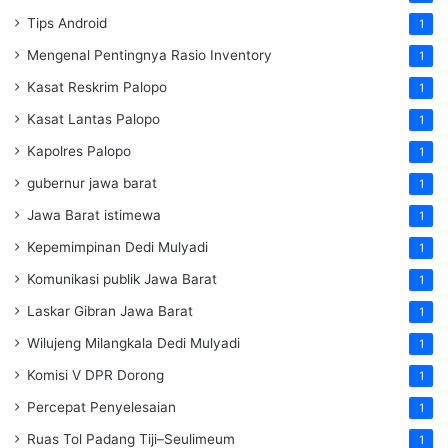
Tips Android
1
Mengenal Pentingnya Rasio Inventory
1
Kasat Reskrim Palopo
1
Kasat Lantas Palopo
1
Kapolres Palopo
1
gubernur jawa barat
1
Jawa Barat istimewa
1
Kepemimpinan Dedi Mulyadi
1
Komunikasi publik Jawa Barat
1
Laskar Gibran Jawa Barat
1
Wilujeng Milangkala Dedi Mulyadi
1
Komisi V DPR Dorong
1
Percepat Penyelesaian
1
Ruas Tol Padang Tiji–Seulimeum
1