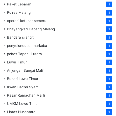
Paket Lebaran
1
Polres Malang
1
operasi ketupat semeru
1
Bhayangkari Cabang Malang
1
Bandara silangit
1
penyelundupan narkoba
1
polres Tapanuli utara
1
Luwu Timur
1
Anjungan Sungai Malili
1
Bupati Luwu Timur
1
Irwan Bachri Syam
1
Pasar Ramadhan Malili
1
UMKM Luwu Timur
1
Lintas Nusantara
1