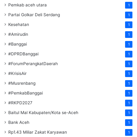
Pemkab aceh utara
1
Partai Golkar Deli Serdang
1
Kesehatan
1
#Amirudin
1
#Banggai
1
#DPRDBanggai
1
#ForumPerangkatDaerah
1
#KrisisAir
1
#Musrenbang
1
#PemkabBanggai
1
#RKPD2027
1
Baitul Mal Kabupaten/Kota se-Aceh
1
Bank Aceh
1
Rp1.43 Miliar Zakat Karyawan
1