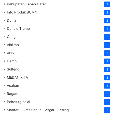
Kabupaten Tanah Datar
2
Info Produk BUMN
2
Dunia
2
Donald Trump
2
Gadget
2
Alhijrah
2
ANS
2
Demo
2
Sulteng
2
MEDAN KITA
2
Asahan
2
Ragam
2
Polres tg balai
2
Siantar – Simalungun, Sergai – Tebing
2