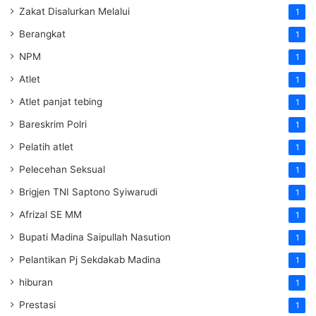
Zakat Disalurkan Melalui
1
Berangkat
1
NPM
1
Atlet
1
Atlet panjat tebing
1
Bareskrim Polri
1
Pelatih atlet
1
Pelecehan Seksual
1
Brigjen TNI Saptono Syiwarudi
1
Afrizal SE MM
1
Bupati Madina Saipullah Nasution
1
Pelantikan Pj Sekdakab Madina
1
hiburan
1
Prestasi
1