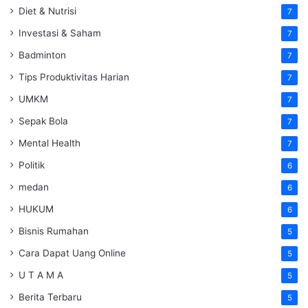
Diet & Nutrisi
7
Investasi & Saham
7
Badminton
7
Tips Produktivitas Harian
7
UMKM
7
Sepak Bola
7
Mental Health
7
Politik
6
medan
6
HUKUM
6
Bisnis Rumahan
5
Cara Dapat Uang Online
5
U T A M A
5
Berita Terbaru
5