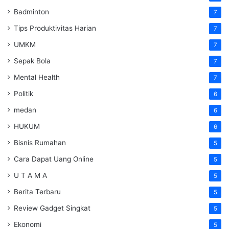
Badminton
7
Tips Produktivitas Harian
7
UMKM
7
Sepak Bola
7
Mental Health
7
Politik
6
medan
6
HUKUM
6
Bisnis Rumahan
5
Cara Dapat Uang Online
5
U T A M A
5
Berita Terbaru
5
Review Gadget Singkat
5
Ekonomi
5