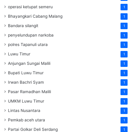
operasi ketupat semeru
1
Bhayangkari Cabang Malang
1
Bandara silangit
1
penyelundupan narkoba
1
polres Tapanuli utara
1
Luwu Timur
1
Anjungan Sungai Malili
1
Bupati Luwu Timur
1
Irwan Bachri Syam
1
Pasar Ramadhan Malili
1
UMKM Luwu Timur
1
Lintas Nusantara
1
Pemkab aceh utara
1
Partai Golkar Deli Serdang
1