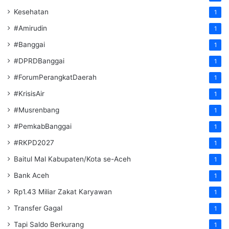
Kesehatan
1
#Amirudin
1
#Banggai
1
#DPRDBanggai
1
#ForumPerangkatDaerah
1
#KrisisAir
1
#Musrenbang
1
#PemkabBanggai
1
#RKPD2027
1
Baitul Mal Kabupaten/Kota se-Aceh
1
Bank Aceh
1
Rp1.43 Miliar Zakat Karyawan
1
Transfer Gagal
1
Tapi Saldo Berkurang
1