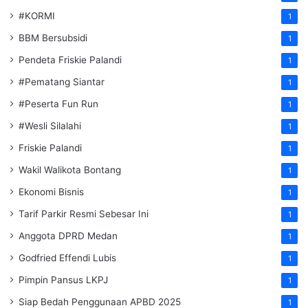
#KORMI
1
BBM Bersubsidi
1
Pendeta Friskie Palandi
1
#Pematang Siantar
1
#Peserta Fun Run
1
#Wesli Silalahi
1
Friskie Palandi
1
Wakil Walikota Bontang
1
Ekonomi Bisnis
1
Tarif Parkir Resmi Sebesar Ini
1
Anggota DPRD Medan
1
Godfried Effendi Lubis
1
Pimpin Pansus LKPJ
1
Siap Bedah Penggunaan APBD 2025
1