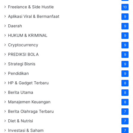
Freelance & Side Hustle
10
Aplikasi Viral & Bermanfaat
9
Daerah
9
HUKUM & KRIMINAL
9
Cryptocurrency
9
PREDIKSI BOLA
9
Strategi Bisnis
9
Pendidikan
9
HP & Gadget Terbaru
8
Berita Utama
8
Manajemen Keuangan
8
Berita Olahraga Terbaru
7
Diet & Nutrisi
7
Investasi & Saham
7