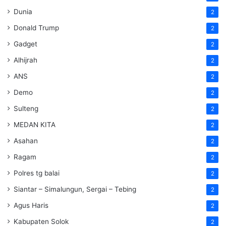
Dunia
2
Donald Trump
2
Gadget
2
Alhijrah
2
ANS
2
Demo
2
Sulteng
2
MEDAN KITA
2
Asahan
2
Ragam
2
Polres tg balai
2
Siantar – Simalungun, Sergai – Tebing
2
Agus Haris
2
Kabupaten Solok
2