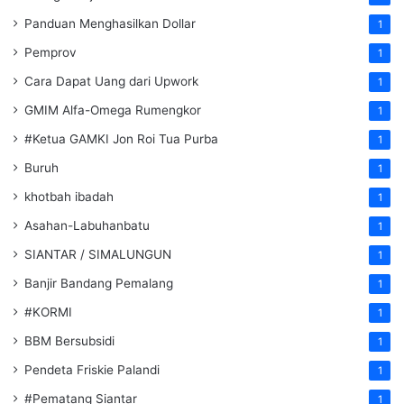
Panduan Menghasilkan Dollar
1
Pemprov
1
Cara Dapat Uang dari Upwork
1
GMIM Alfa-Omega Rumengkor
1
#Ketua GAMKI Jon Roi Tua Purba
1
Buruh
1
khotbah ibadah
1
Asahan-Labuhanbatu
1
SIANTAR / SIMALUNGUN
1
Banjir Bandang Pemalang
1
#KORMI
1
BBM Bersubsidi
1
Pendeta Friskie Palandi
1
#Pematang Siantar
1