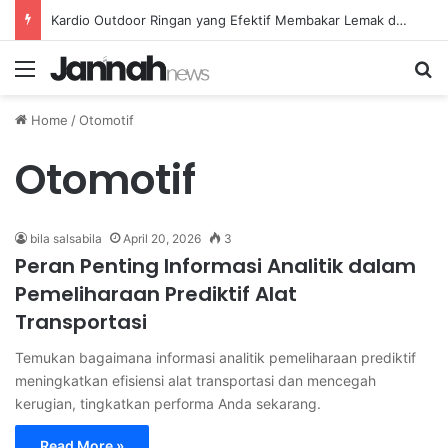
Kardio Outdoor Ringan yang Efektif Membakar Lemak dan Menyegarkan Tubuh Anda
Menu
Se
Home
/
Otomotif
Otomotif
bila salsabila
April 20, 2026
3
Peran Penting Informasi Analitik dalam
Pemeliharaan Prediktif Alat
Transportasi
Temukan bagaimana informasi analitik pemeliharaan prediktif
meningkatkan efisiensi alat transportasi dan mencegah
kerugian, tingkatkan performa Anda sekarang.
Read More »