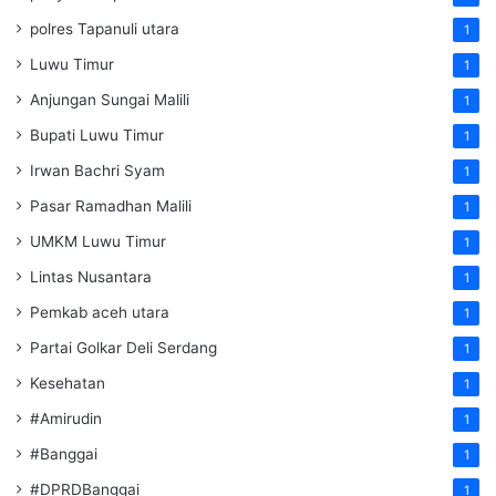
polres Tapanuli utara
1
Luwu Timur
1
Anjungan Sungai Malili
1
Bupati Luwu Timur
1
Irwan Bachri Syam
1
Pasar Ramadhan Malili
1
UMKM Luwu Timur
1
Lintas Nusantara
1
Pemkab aceh utara
1
Partai Golkar Deli Serdang
1
Kesehatan
1
#Amirudin
1
#Banggai
1
#DPRDBanggai
1