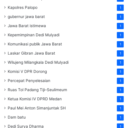
Kapolres Palopo
1
gubernur jawa barat
1
Jawa Barat istimewa
1
Kepemimpinan Dedi Mulyadi
1
Komunikasi publik Jawa Barat
1
Laskar Gibran Jawa Barat
1
Wilujeng Milangkala Dedi Mulyadi
1
Komisi V DPR Dorong
1
Percepat Penyelesaian
1
Ruas Tol Padang Tiji–Seulimeum
1
Ketua Komisi IV DPRD Medan
1
Paul Mei Anton Simanjuntak SH
1
Dam batu
1
Dedi Surya Dharma
1