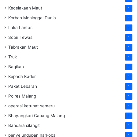
Kecelakaan Maut
1
Korban Meninggal Dunia
1
Laka Lantas
1
Sopir Tewas
1
Tabrakan Maut
1
Truk
1
Bagikan
1
Kepada Kader
1
Paket Lebaran
1
Polres Malang
1
operasi ketupat semeru
1
Bhayangkari Cabang Malang
1
Bandara silangit
1
penyelundupan narkoba
1