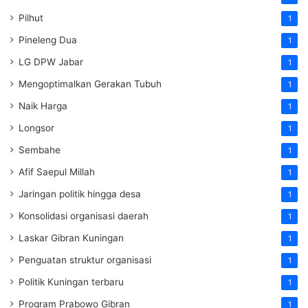
Pilhut
1
Pineleng Dua
1
LG DPW Jabar
1
Mengoptimalkan Gerakan Tubuh
1
Naik Harga
1
Longsor
1
Sembahe
1
Afif Saepul Millah
1
Jaringan politik hingga desa
1
Konsolidasi organisasi daerah
1
Laskar Gibran Kuningan
1
Penguatan struktur organisasi
1
Politik Kuningan terbaru
1
Program Prabowo Gibran
1