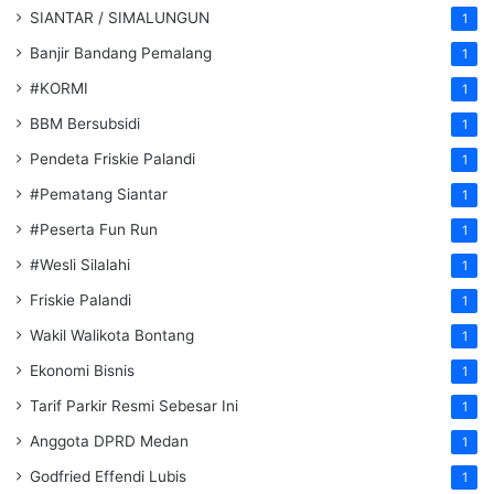
SIANTAR / SIMALUNGUN
1
Banjir Bandang Pemalang
1
#KORMI
1
BBM Bersubsidi
1
Pendeta Friskie Palandi
1
#Pematang Siantar
1
#Peserta Fun Run
1
#Wesli Silalahi
1
Friskie Palandi
1
Wakil Walikota Bontang
1
Ekonomi Bisnis
1
Tarif Parkir Resmi Sebesar Ini
1
Anggota DPRD Medan
1
Godfried Effendi Lubis
1