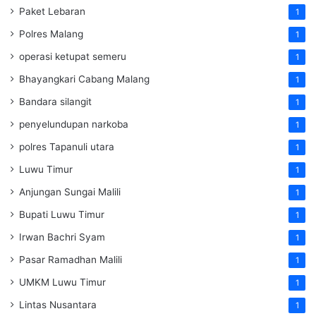
Paket Lebaran
1
Polres Malang
1
operasi ketupat semeru
1
Bhayangkari Cabang Malang
1
Bandara silangit
1
penyelundupan narkoba
1
polres Tapanuli utara
1
Luwu Timur
1
Anjungan Sungai Malili
1
Bupati Luwu Timur
1
Irwan Bachri Syam
1
Pasar Ramadhan Malili
1
UMKM Luwu Timur
1
Lintas Nusantara
1