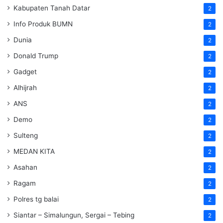
Kabupaten Tanah Datar
2
Info Produk BUMN
2
Dunia
2
Donald Trump
2
Gadget
2
Alhijrah
2
ANS
2
Demo
2
Sulteng
2
MEDAN KITA
2
Asahan
2
Ragam
2
Polres tg balai
2
Siantar – Simalungun, Sergai – Tebing
2