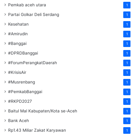
Pemkab aceh utara
1
Partai Golkar Deli Serdang
1
Kesehatan
1
#Amirudin
1
#Banggai
1
#DPRDBanggai
1
#ForumPerangkatDaerah
1
#KrisisAir
1
#Musrenbang
1
#PemkabBanggai
1
#RKPD2027
1
Baitul Mal Kabupaten/Kota se-Aceh
1
Bank Aceh
1
Rp1.43 Miliar Zakat Karyawan
1