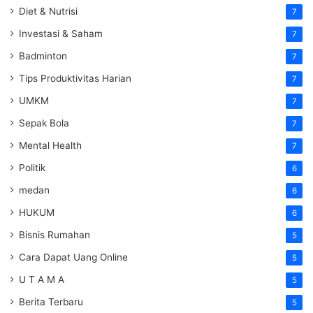
Diet & Nutrisi
7
Investasi & Saham
7
Badminton
7
Tips Produktivitas Harian
7
UMKM
7
Sepak Bola
7
Mental Health
7
Politik
6
medan
6
HUKUM
6
Bisnis Rumahan
5
Cara Dapat Uang Online
5
U T A M A
5
Berita Terbaru
5