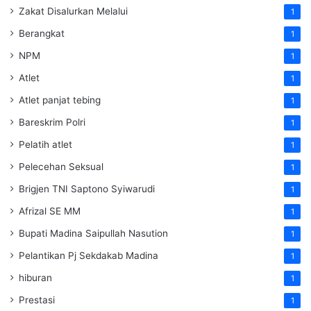
Zakat Disalurkan Melalui
1
Berangkat
1
NPM
1
Atlet
1
Atlet panjat tebing
1
Bareskrim Polri
1
Pelatih atlet
1
Pelecehan Seksual
1
Brigjen TNI Saptono Syiwarudi
1
Afrizal SE MM
1
Bupati Madina Saipullah Nasution
1
Pelantikan Pj Sekdakab Madina
1
hiburan
1
Prestasi
1