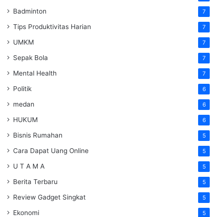
Badminton
7
Tips Produktivitas Harian
7
UMKM
7
Sepak Bola
7
Mental Health
7
Politik
6
medan
6
HUKUM
6
Bisnis Rumahan
5
Cara Dapat Uang Online
5
U T A M A
5
Berita Terbaru
5
Review Gadget Singkat
5
Ekonomi
5