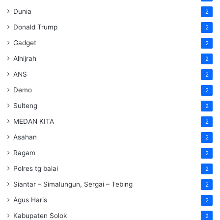
Dunia
2
Donald Trump
2
Gadget
2
Alhijrah
2
ANS
2
Demo
2
Sulteng
2
MEDAN KITA
2
Asahan
2
Ragam
2
Polres tg balai
2
Siantar – Simalungun, Sergai – Tebing
2
Agus Haris
2
Kabupaten Solok
2