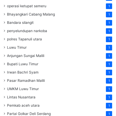
operasi ketupat semeru
1
Bhayangkari Cabang Malang
1
Bandara silangit
1
penyelundupan narkoba
1
polres Tapanuli utara
1
Luwu Timur
1
Anjungan Sungai Malili
1
Bupati Luwu Timur
1
Irwan Bachri Syam
1
Pasar Ramadhan Malili
1
UMKM Luwu Timur
1
Lintas Nusantara
1
Pemkab aceh utara
1
Partai Golkar Deli Serdang
1