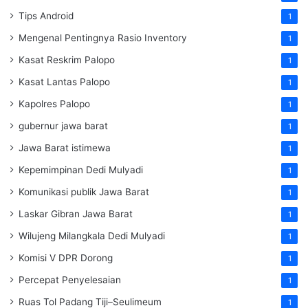
Tips Android
1
Mengenal Pentingnya Rasio Inventory
1
Kasat Reskrim Palopo
1
Kasat Lantas Palopo
1
Kapolres Palopo
1
gubernur jawa barat
1
Jawa Barat istimewa
1
Kepemimpinan Dedi Mulyadi
1
Komunikasi publik Jawa Barat
1
Laskar Gibran Jawa Barat
1
Wilujeng Milangkala Dedi Mulyadi
1
Komisi V DPR Dorong
1
Percepat Penyelesaian
1
Ruas Tol Padang Tiji–Seulimeum
1