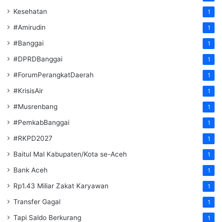
Kesehatan
1
#Amirudin
1
#Banggai
1
#DPRDBanggai
1
#ForumPerangkatDaerah
1
#KrisisAir
1
#Musrenbang
1
#PemkabBanggai
1
#RKPD2027
1
Baitul Mal Kabupaten/Kota se-Aceh
1
Bank Aceh
1
Rp1.43 Miliar Zakat Karyawan
1
Transfer Gagal
1
Tapi Saldo Berkurang
1