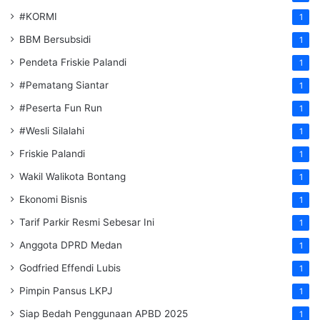
#KORMI
1
BBM Bersubsidi
1
Pendeta Friskie Palandi
1
#Pematang Siantar
1
#Peserta Fun Run
1
#Wesli Silalahi
1
Friskie Palandi
1
Wakil Walikota Bontang
1
Ekonomi Bisnis
1
Tarif Parkir Resmi Sebesar Ini
1
Anggota DPRD Medan
1
Godfried Effendi Lubis
1
Pimpin Pansus LKPJ
1
Siap Bedah Penggunaan APBD 2025
1