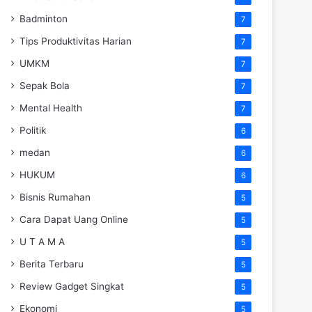
Badminton
7
Tips Produktivitas Harian
7
UMKM
7
Sepak Bola
7
Mental Health
7
Politik
6
medan
6
HUKUM
6
Bisnis Rumahan
5
Cara Dapat Uang Online
5
U T A M A
5
Berita Terbaru
5
Review Gadget Singkat
5
Ekonomi
5