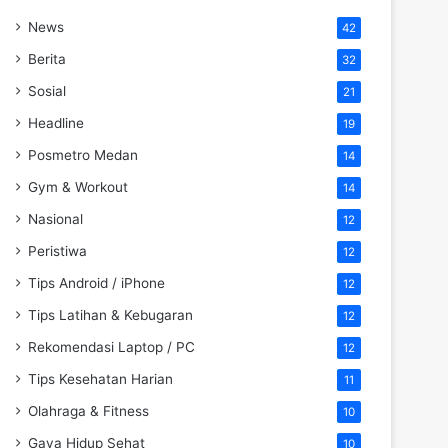
News
42
Berita
32
Sosial
21
Headline
19
Posmetro Medan
14
Gym & Workout
14
Nasional
12
Peristiwa
12
Tips Android / iPhone
12
Tips Latihan & Kebugaran
12
Rekomendasi Laptop / PC
12
Tips Kesehatan Harian
11
Olahraga & Fitness
10
Gaya Hidup Sehat
10