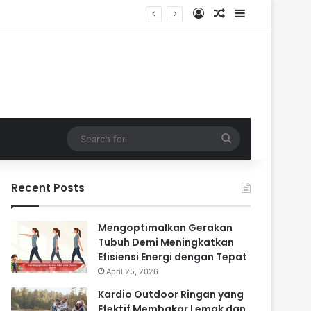
Log In
Random Article
Sidebar
Search
for
Recent Posts
Mengoptimalkan Gerakan
Tubuh Demi Meningkatkan
Efisiensi Energi dengan Tepat
April 25, 2026
Kardio Outdoor Ringan yang
Efektif Membakar Lemak dan