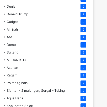
Dunia
2
Donald Trump
2
Gadget
2
Alhijrah
2
ANS
2
Demo
2
Sulteng
2
MEDAN KITA
2
Asahan
2
Ragam
2
Polres tg balai
2
Siantar – Simalungun, Sergai – Tebing
2
Agus Haris
2
Kabupaten Solok
2