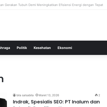
or Ringan yang Efektif Membakar Lemak dan Menyegarkan Tubuh Anda
ahraga
Politik
Kesehatan
Ekonomi
m
bila salsabila
Maret 13, 2026
2
Indrak, Spesialis SEO: PT Inalum dan