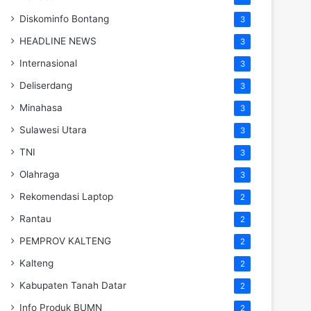
Diskominfo Bontang
3
HEADLINE NEWS
3
Internasional
3
Deliserdang
3
Minahasa
3
Sulawesi Utara
3
TNI
3
Olahraga
3
Rekomendasi Laptop
2
Rantau
2
PEMPROV KALTENG
2
Kalteng
2
Kabupaten Tanah Datar
2
Info Produk BUMN
2