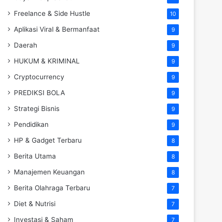
Freelance & Side Hustle
10
Aplikasi Viral & Bermanfaat
9
Daerah
9
HUKUM & KRIMINAL
9
Cryptocurrency
9
PREDIKSI BOLA
9
Strategi Bisnis
9
Pendidikan
9
HP & Gadget Terbaru
8
Berita Utama
8
Manajemen Keuangan
8
Berita Olahraga Terbaru
7
Diet & Nutrisi
7
Investasi & Saham
7