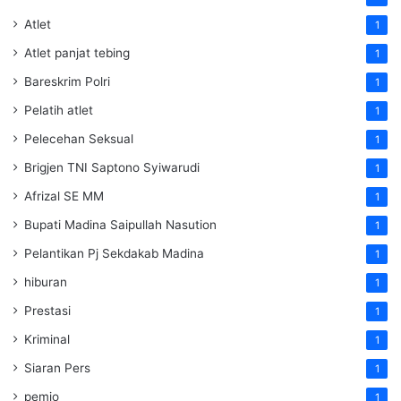
Atlet
1
Atlet panjat tebing
1
Bareskrim Polri
1
Pelatih atlet
1
Pelecehan Seksual
1
Brigjen TNI Saptono Syiwarudi
1
Afrizal SE MM
1
Bupati Madina Saipullah Nasution
1
Pelantikan Pj Sekdakab Madina
1
hiburan
1
Prestasi
1
Kriminal
1
Siaran Pers
1
pemjo
1