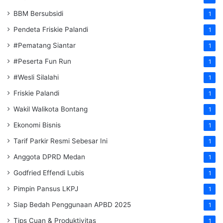
BBM Bersubsidi
1
Pendeta Friskie Palandi
1
#Pematang Siantar
1
#Peserta Fun Run
1
#Wesli Silalahi
1
Friskie Palandi
1
Wakil Walikota Bontang
1
Ekonomi Bisnis
1
Tarif Parkir Resmi Sebesar Ini
1
Anggota DPRD Medan
1
Godfried Effendi Lubis
1
Pimpin Pansus LKPJ
1
Siap Bedah Penggunaan APBD 2025
1
Tips Cuan & Produktivitas
1