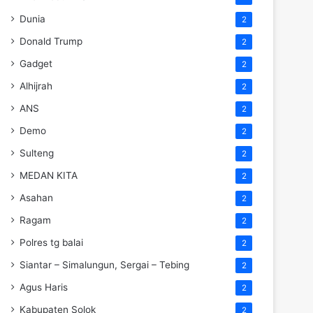
Dunia
2
Donald Trump
2
Gadget
2
Alhijrah
2
ANS
2
Demo
2
Sulteng
2
MEDAN KITA
2
Asahan
2
Ragam
2
Polres tg balai
2
Siantar – Simalungun, Sergai – Tebing
2
Agus Haris
2
Kabupaten Solok
2