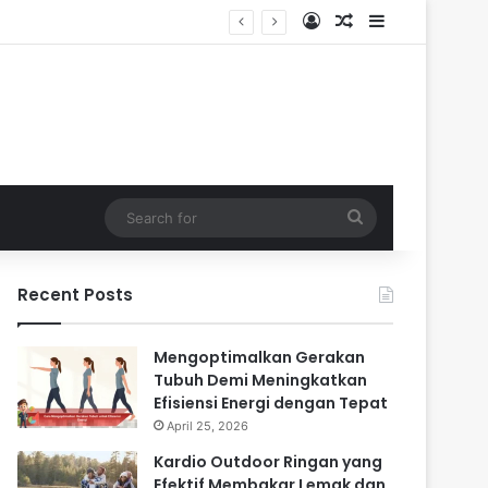
Log In
Random Article
Sidebar
Search
for
Recent Posts
Mengoptimalkan Gerakan
Tubuh Demi Meningkatkan
Efisiensi Energi dengan Tepat
April 25, 2026
Kardio Outdoor Ringan yang
Efektif Membakar Lemak dan