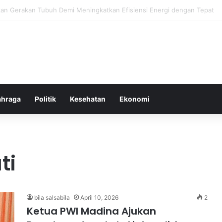
or Ringan yang Efektif Membakar Lemak dan Menyegarkan Tubuh Anda
ahraga
Politik
Kesehatan
Ekonomi
ti
bila salsabila
April 10, 2026
2
Ketua PWI Madina Ajukan