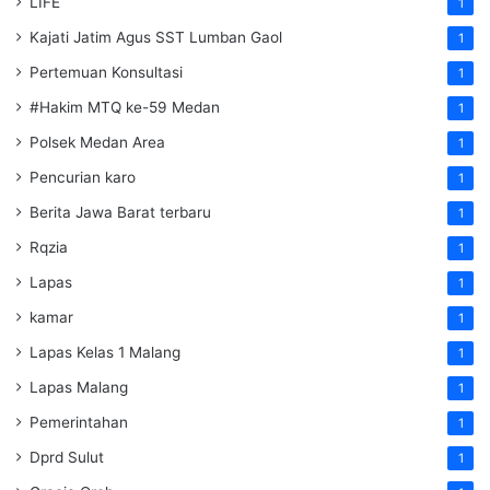
LIFE
1
Kajati Jatim Agus SST Lumban Gaol
1
Pertemuan Konsultasi
1
#Hakim MTQ ke-59 Medan
1
Polsek Medan Area
1
Pencurian karo
1
Berita Jawa Barat terbaru
1
Rqzia
1
Lapas
1
kamar
1
Lapas Kelas 1 Malang
1
Lapas Malang
1
Pemerintahan
1
Dprd Sulut
1