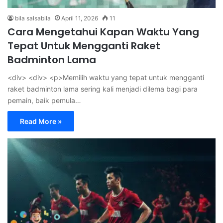
bila salsabila
April 11, 2026
11
Cara Mengetahui Kapan Waktu Yang
Tepat Untuk Mengganti Raket
Badminton Lama
<div> <div> <p>Memilih waktu yang tepat untuk mengganti
raket badminton lama sering kali menjadi dilema bagi para
pemain, baik pemula…
Read More »