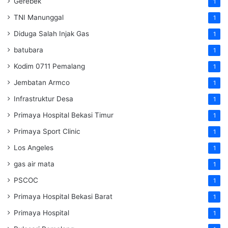
Gerebek
1
TNI Manunggal
1
Diduga Salah Injak Gas
1
batubara
1
Kodim 0711 Pemalang
1
Jembatan Armco
1
Infrastruktur Desa
1
Primaya Hospital Bekasi Timur
1
Primaya Sport Clinic
1
Los Angeles
1
gas air mata
1
PSCOC
1
Primaya Hospital Bekasi Barat
1
Primaya Hospital
1