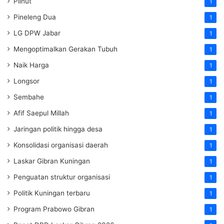
Pilhut
1
Pineleng Dua
1
LG DPW Jabar
1
Mengoptimalkan Gerakan Tubuh
1
Naik Harga
1
Longsor
1
Sembahe
1
Afif Saepul Millah
1
Jaringan politik hingga desa
1
Konsolidasi organisasi daerah
1
Laskar Gibran Kuningan
1
Penguatan struktur organisasi
1
Politik Kuningan terbaru
1
Program Prabowo Gibran
1