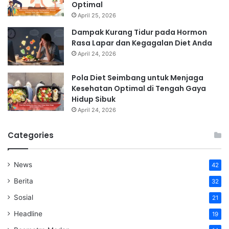
Optimal
April 25, 2026
Dampak Kurang Tidur pada Hormon
Rasa Lapar dan Kegagalan Diet Anda
April 24, 2026
Pola Diet Seimbang untuk Menjaga
Kesehatan Optimal di Tengah Gaya
Hidup Sibuk
April 24, 2026
Categories
News
42
Berita
32
Sosial
21
Headline
19