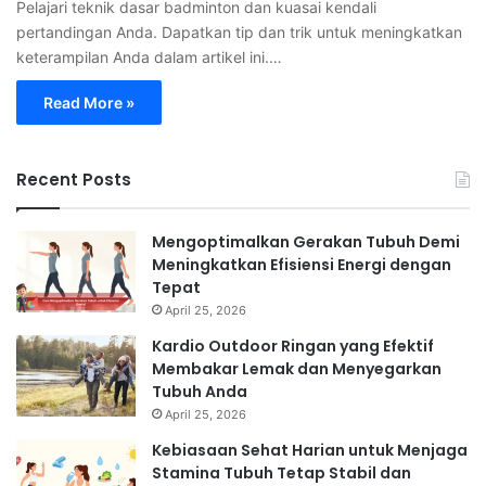
Pelajari teknik dasar badminton dan kuasai kendali
pertandingan Anda. Dapatkan tip dan trik untuk meningkatkan
keterampilan Anda dalam artikel ini.…
Read More »
Recent Posts
Mengoptimalkan Gerakan Tubuh Demi
Meningkatkan Efisiensi Energi dengan
Tepat
April 25, 2026
Kardio Outdoor Ringan yang Efektif
Membakar Lemak dan Menyegarkan
Tubuh Anda
April 25, 2026
Kebiasaan Sehat Harian untuk Menjaga
Stamina Tubuh Tetap Stabil dan