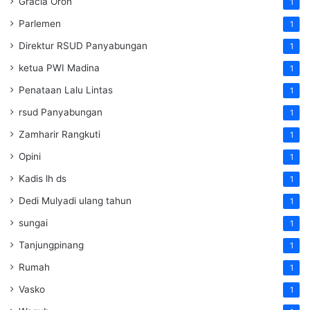
Gracia Oroh
1
Parlemen
1
Direktur RSUD Panyabungan
1
ketua PWI Madina
1
Penataan Lalu Lintas
1
rsud Panyabungan
1
Zamharir Rangkuti
1
Opini
1
Kadis lh ds
1
Dedi Mulyadi ulang tahun
1
sungai
1
Tanjungpinang
1
Rumah
1
Vasko
1