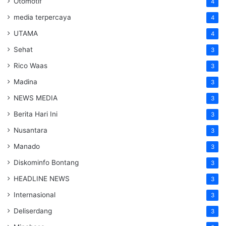
Otomotif
4
media terpercaya
4
UTAMA
4
Sehat
3
Rico Waas
3
Madina
3
NEWS MEDIA
3
Berita Hari Ini
3
Nusantara
3
Manado
3
Diskominfo Bontang
3
HEADLINE NEWS
3
Internasional
3
Deliserdang
3