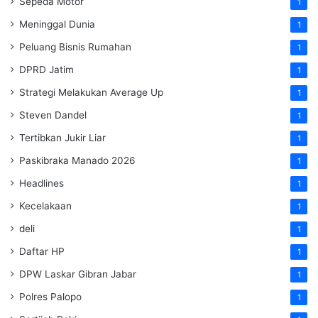
Sepeda Motor
1
Meninggal Dunia
1
Peluang Bisnis Rumahan
1
DPRD Jatim
1
Strategi Melakukan Average Up
1
Steven Dandel
1
Tertibkan Jukir Liar
1
Paskibraka Manado 2026
1
Headlines
1
Kecelakaan
1
deli
1
Daftar HP
1
DPW Laskar Gibran Jabar
1
Polres Palopo
1