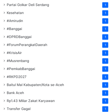
Partai Golkar Deli Serdang
1
Kesehatan
1
#Amirudin
1
#Banggai
1
#DPRDBanggai
1
#ForumPerangkatDaerah
1
#KrisisAir
1
#Musrenbang
1
#PemkabBanggai
1
#RKPD2027
1
Baitul Mal Kabupaten/Kota se-Aceh
1
Bank Aceh
1
Rp1.43 Miliar Zakat Karyawan
1
Transfer Gagal
1