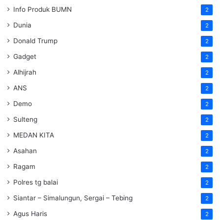
Info Produk BUMN
2
Dunia
2
Donald Trump
2
Gadget
2
Alhijrah
2
ANS
2
Demo
2
Sulteng
2
MEDAN KITA
2
Asahan
2
Ragam
2
Polres tg balai
2
Siantar – Simalungun, Sergai – Tebing
2
Agus Haris
2