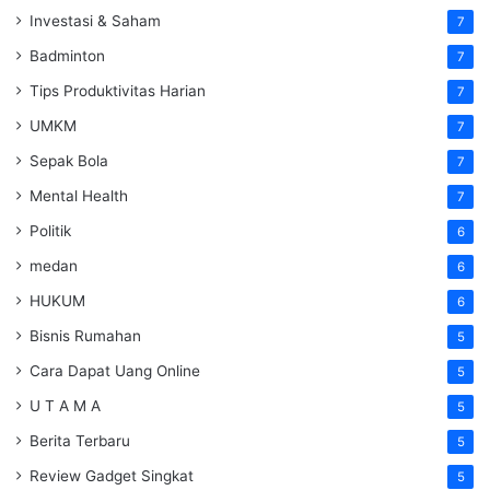
Investasi & Saham
7
Badminton
7
Tips Produktivitas Harian
7
UMKM
7
Sepak Bola
7
Mental Health
7
Politik
6
medan
6
HUKUM
6
Bisnis Rumahan
5
Cara Dapat Uang Online
5
U T A M A
5
Berita Terbaru
5
Review Gadget Singkat
5