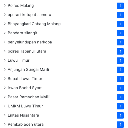
Polres Malang
1
operasi ketupat semeru
1
Bhayangkari Cabang Malang
1
Bandara silangit
1
penyelundupan narkoba
1
polres Tapanuli utara
1
Luwu Timur
1
Anjungan Sungai Malili
1
Bupati Luwu Timur
1
Irwan Bachri Syam
1
Pasar Ramadhan Malili
1
UMKM Luwu Timur
1
Lintas Nusantara
1
Pemkab aceh utara
1