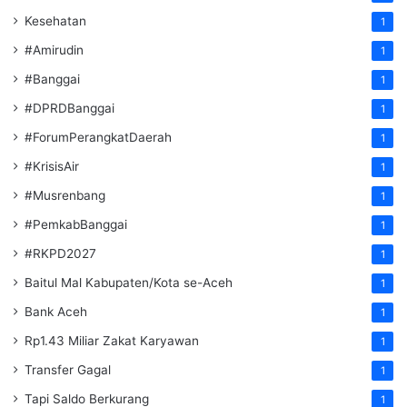
Kesehatan
1
#Amirudin
1
#Banggai
1
#DPRDBanggai
1
#ForumPerangkatDaerah
1
#KrisisAir
1
#Musrenbang
1
#PemkabBanggai
1
#RKPD2027
1
Baitul Mal Kabupaten/Kota se-Aceh
1
Bank Aceh
1
Rp1.43 Miliar Zakat Karyawan
1
Transfer Gagal
1
Tapi Saldo Berkurang
1