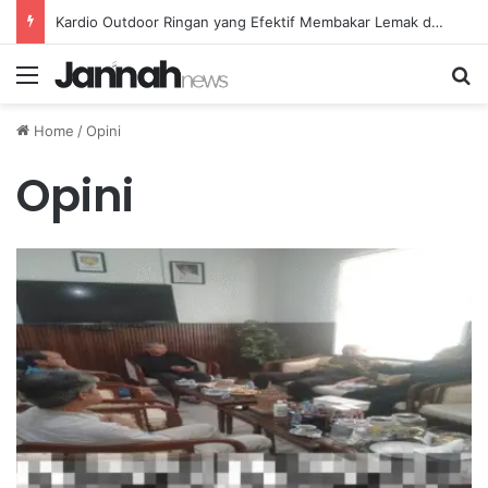
Kardio Outdoor Ringan yang Efektif Membakar Lemak dan Menyegarkan Tubuh Anda
Menu
Se
Home
/
Opini
Opini