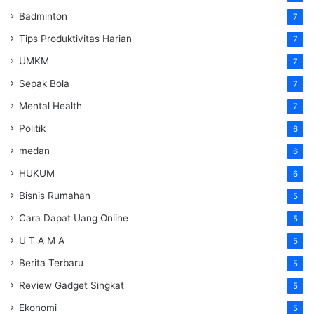
Badminton
7
Tips Produktivitas Harian
7
UMKM
7
Sepak Bola
7
Mental Health
7
Politik
6
medan
6
HUKUM
6
Bisnis Rumahan
5
Cara Dapat Uang Online
5
U T A M A
5
Berita Terbaru
5
Review Gadget Singkat
5
Ekonomi
5