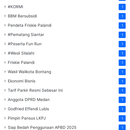
#KORMI
1
BBM Bersubsidi
1
Pendeta Friskie Palandi
1
#Pematang Siantar
1
#Peserta Fun Run
1
#Wesli Silalahi
1
Friskie Palandi
1
Wakil Walikota Bontang
1
Ekonomi Bisnis
1
Tarif Parkir Resmi Sebesar Ini
1
Anggota DPRD Medan
1
Godfried Effendi Lubis
1
Pimpin Pansus LKPJ
1
Siap Bedah Penggunaan APBD 2025
1