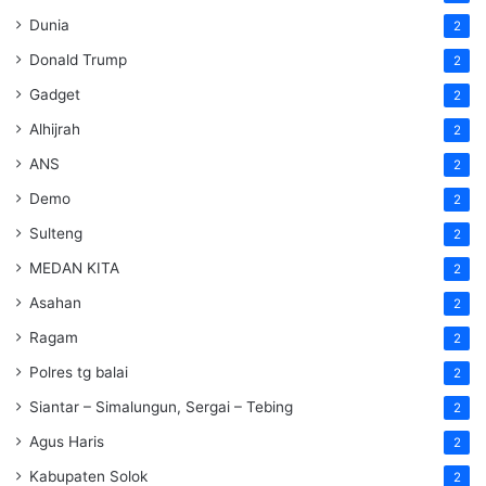
Dunia
2
Donald Trump
2
Gadget
2
Alhijrah
2
ANS
2
Demo
2
Sulteng
2
MEDAN KITA
2
Asahan
2
Ragam
2
Polres tg balai
2
Siantar – Simalungun, Sergai – Tebing
2
Agus Haris
2
Kabupaten Solok
2