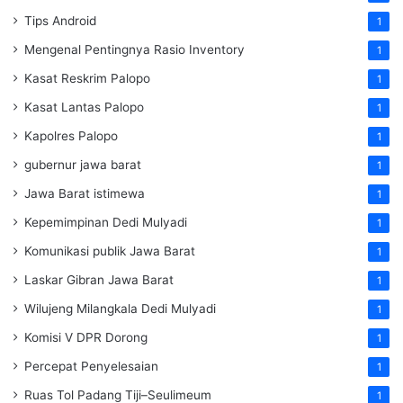
Tips Android
1
Mengenal Pentingnya Rasio Inventory
1
Kasat Reskrim Palopo
1
Kasat Lantas Palopo
1
Kapolres Palopo
1
gubernur jawa barat
1
Jawa Barat istimewa
1
Kepemimpinan Dedi Mulyadi
1
Komunikasi publik Jawa Barat
1
Laskar Gibran Jawa Barat
1
Wilujeng Milangkala Dedi Mulyadi
1
Komisi V DPR Dorong
1
Percepat Penyelesaian
1
Ruas Tol Padang Tiji–Seulimeum
1