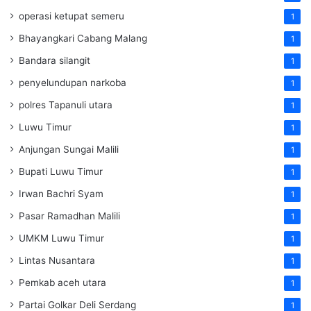
operasi ketupat semeru
1
Bhayangkari Cabang Malang
1
Bandara silangit
1
penyelundupan narkoba
1
polres Tapanuli utara
1
Luwu Timur
1
Anjungan Sungai Malili
1
Bupati Luwu Timur
1
Irwan Bachri Syam
1
Pasar Ramadhan Malili
1
UMKM Luwu Timur
1
Lintas Nusantara
1
Pemkab aceh utara
1
Partai Golkar Deli Serdang
1