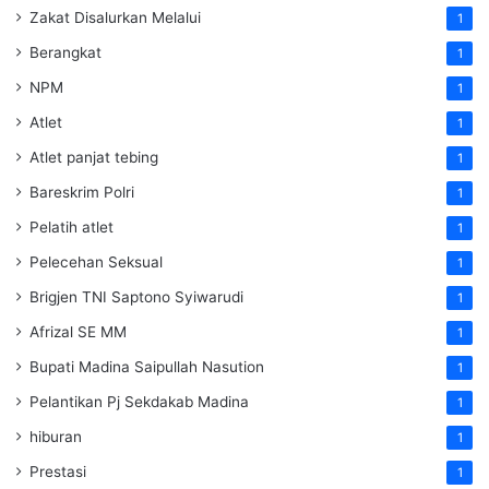
Zakat Disalurkan Melalui
1
Berangkat
1
NPM
1
Atlet
1
Atlet panjat tebing
1
Bareskrim Polri
1
Pelatih atlet
1
Pelecehan Seksual
1
Brigjen TNI Saptono Syiwarudi
1
Afrizal SE MM
1
Bupati Madina Saipullah Nasution
1
Pelantikan Pj Sekdakab Madina
1
hiburan
1
Prestasi
1