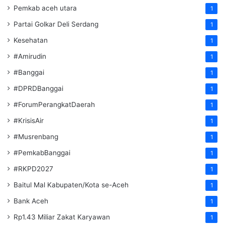
Pemkab aceh utara
1
Partai Golkar Deli Serdang
1
Kesehatan
1
#Amirudin
1
#Banggai
1
#DPRDBanggai
1
#ForumPerangkatDaerah
1
#KrisisAir
1
#Musrenbang
1
#PemkabBanggai
1
#RKPD2027
1
Baitul Mal Kabupaten/Kota se-Aceh
1
Bank Aceh
1
Rp1.43 Miliar Zakat Karyawan
1