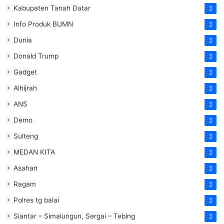
Kabupaten Tanah Datar
2
Info Produk BUMN
2
Dunia
2
Donald Trump
2
Gadget
2
Alhijrah
2
ANS
2
Demo
2
Sulteng
2
MEDAN KITA
2
Asahan
2
Ragam
2
Polres tg balai
2
Siantar – Simalungun, Sergai – Tebing
2