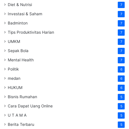
Diet & Nutrisi
7
Investasi & Saham
7
Badminton
7
Tips Produktivitas Harian
7
UMKM
7
Sepak Bola
7
Mental Health
7
Politik
6
medan
6
HUKUM
6
Bisnis Rumahan
5
Cara Dapat Uang Online
5
U T A M A
5
Berita Terbaru
5