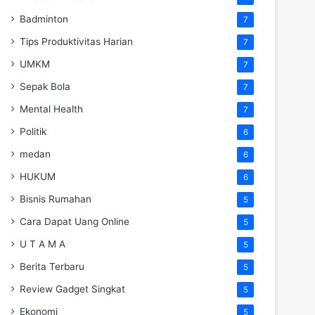
Badminton
7
Tips Produktivitas Harian
7
UMKM
7
Sepak Bola
7
Mental Health
7
Politik
6
medan
6
HUKUM
6
Bisnis Rumahan
5
Cara Dapat Uang Online
5
U T A M A
5
Berita Terbaru
5
Review Gadget Singkat
5
Ekonomi
5