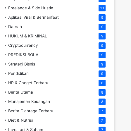
Freelance & Side Hustle
10
Aplikasi Viral & Bermanfaat
9
Daerah
9
HUKUM & KRIMINAL
9
Cryptocurrency
9
PREDIKSI BOLA
9
Strategi Bisnis
9
Pendidikan
9
HP & Gadget Terbaru
8
Berita Utama
8
Manajemen Keuangan
8
Berita Olahraga Terbaru
7
Diet & Nutrisi
7
Investasi & Saham
7