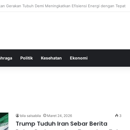
or Ringan yang Efektif Membakar Lemak dan Menyegarkan Tubuh Anda
ahraga
Politik
Kesehatan
Ekonomi
bila salsabila
Maret 24, 2026
3
Trump Tuduh Iran Sebar Berita