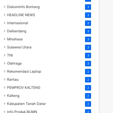
Diskominfo Bontang
3
HEADLINE NEWS
3
Internasional
3
Deliserdang
3
Minahasa
3
Sulawesi Utara
3
TNI
3
Olahraga
3
Rekomendasi Laptop
2
Rantau
2
PEMPROV KALTENG
2
Kalteng
2
Kabupaten Tanah Datar
2
Info Produk BUMN
2