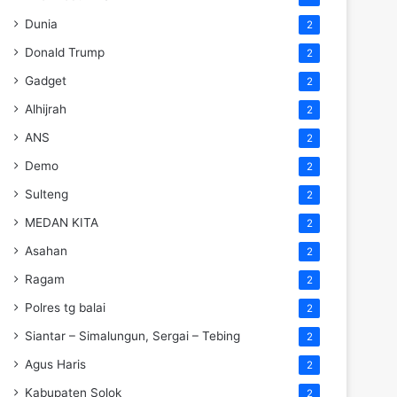
Dunia
2
Donald Trump
2
Gadget
2
Alhijrah
2
ANS
2
Demo
2
Sulteng
2
MEDAN KITA
2
Asahan
2
Ragam
2
Polres tg balai
2
Siantar – Simalungun, Sergai – Tebing
2
Agus Haris
2
Kabupaten Solok
2