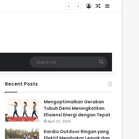
Log In
Random Article
Sidebar
Search
for
Recent Posts
Mengoptimalkan Gerakan
Tubuh Demi Meningkatkan
Efisiensi Energi dengan Tepat
April 25, 2026
Kardio Outdoor Ringan yang
Efektif Membakar Lemak dan