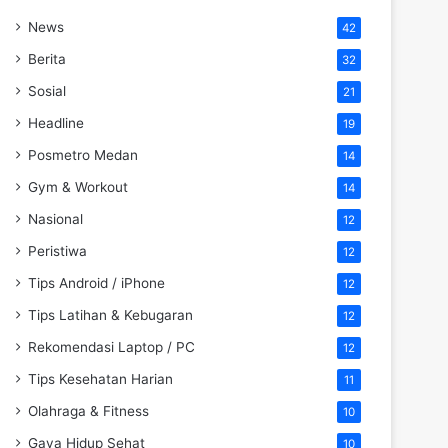
News
42
Berita
32
Sosial
21
Headline
19
Posmetro Medan
14
Gym & Workout
14
Nasional
12
Peristiwa
12
Tips Android / iPhone
12
Tips Latihan & Kebugaran
12
Rekomendasi Laptop / PC
12
Tips Kesehatan Harian
11
Olahraga & Fitness
10
Gaya Hidup Sehat
10