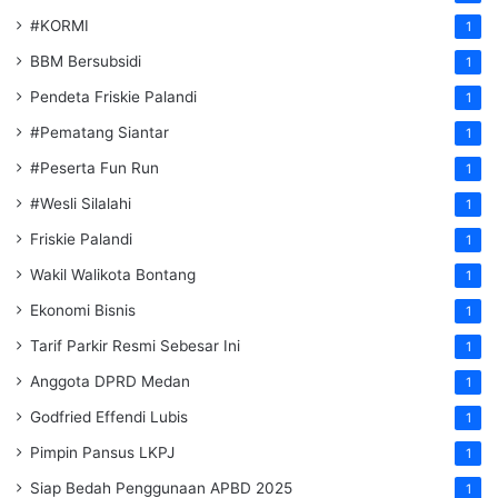
#KORMI
1
BBM Bersubsidi
1
Pendeta Friskie Palandi
1
#Pematang Siantar
1
#Peserta Fun Run
1
#Wesli Silalahi
1
Friskie Palandi
1
Wakil Walikota Bontang
1
Ekonomi Bisnis
1
Tarif Parkir Resmi Sebesar Ini
1
Anggota DPRD Medan
1
Godfried Effendi Lubis
1
Pimpin Pansus LKPJ
1
Siap Bedah Penggunaan APBD 2025
1