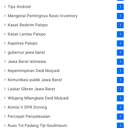
Tips Android
1
Mengenal Pentingnya Rasio Inventory
1
Kasat Reskrim Palopo
1
Kasat Lantas Palopo
1
Kapolres Palopo
1
gubernur jawa barat
1
Jawa Barat istimewa
1
Kepemimpinan Dedi Mulyadi
1
Komunikasi publik Jawa Barat
1
Laskar Gibran Jawa Barat
1
Wilujeng Milangkala Dedi Mulyadi
1
Komisi V DPR Dorong
1
Percepat Penyelesaian
1
Ruas Tol Padang Tiji–Seulimeum
1