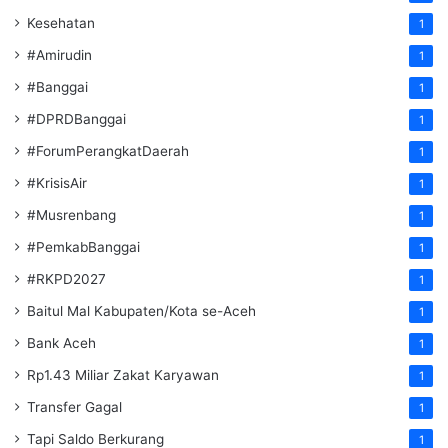
Kesehatan
1
#Amirudin
1
#Banggai
1
#DPRDBanggai
1
#ForumPerangkatDaerah
1
#KrisisAir
1
#Musrenbang
1
#PemkabBanggai
1
#RKPD2027
1
Baitul Mal Kabupaten/Kota se-Aceh
1
Bank Aceh
1
Rp1.43 Miliar Zakat Karyawan
1
Transfer Gagal
1
Tapi Saldo Berkurang
1