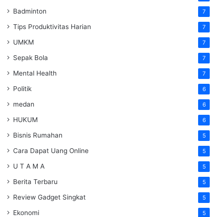
Badminton
7
Tips Produktivitas Harian
7
UMKM
7
Sepak Bola
7
Mental Health
7
Politik
6
medan
6
HUKUM
6
Bisnis Rumahan
5
Cara Dapat Uang Online
5
U T A M A
5
Berita Terbaru
5
Review Gadget Singkat
5
Ekonomi
5