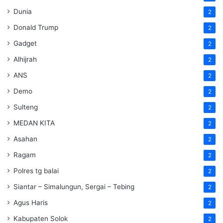
Dunia
2
Donald Trump
2
Gadget
2
Alhijrah
2
ANS
2
Demo
2
Sulteng
2
MEDAN KITA
2
Asahan
2
Ragam
2
Polres tg balai
2
Siantar – Simalungun, Sergai – Tebing
2
Agus Haris
2
Kabupaten Solok
2