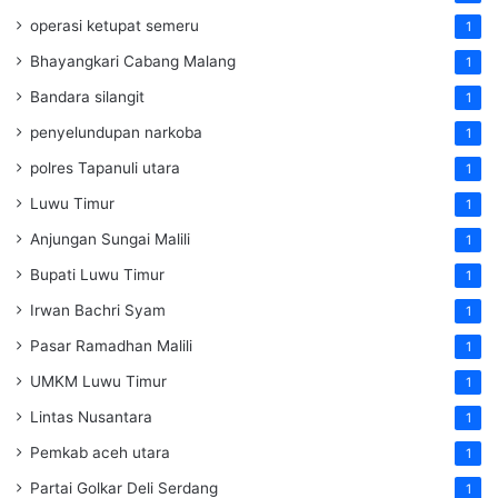
operasi ketupat semeru
1
Bhayangkari Cabang Malang
1
Bandara silangit
1
penyelundupan narkoba
1
polres Tapanuli utara
1
Luwu Timur
1
Anjungan Sungai Malili
1
Bupati Luwu Timur
1
Irwan Bachri Syam
1
Pasar Ramadhan Malili
1
UMKM Luwu Timur
1
Lintas Nusantara
1
Pemkab aceh utara
1
Partai Golkar Deli Serdang
1