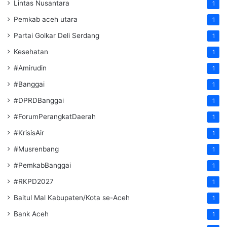
Lintas Nusantara
1
Pemkab aceh utara
1
Partai Golkar Deli Serdang
1
Kesehatan
1
#Amirudin
1
#Banggai
1
#DPRDBanggai
1
#ForumPerangkatDaerah
1
#KrisisAir
1
#Musrenbang
1
#PemkabBanggai
1
#RKPD2027
1
Baitul Mal Kabupaten/Kota se-Aceh
1
Bank Aceh
1