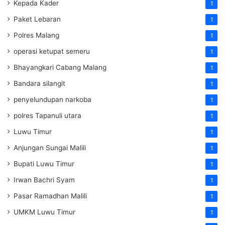
Kepada Kader
1
Paket Lebaran
1
Polres Malang
1
operasi ketupat semeru
1
Bhayangkari Cabang Malang
1
Bandara silangit
1
penyelundupan narkoba
1
polres Tapanuli utara
1
Luwu Timur
1
Anjungan Sungai Malili
1
Bupati Luwu Timur
1
Irwan Bachri Syam
1
Pasar Ramadhan Malili
1
UMKM Luwu Timur
1