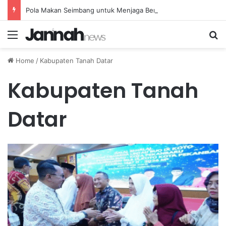
Pola Makan Seimbang untuk Menjaga Berat Badan Stabil Tanpa Diet Ekstrem yang Berlebihan
Menu
Se
Home
/
Kabupaten Tanah Datar
Kabupaten Tanah
Datar