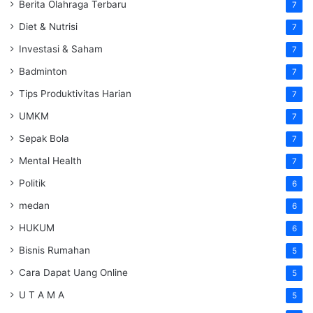
Berita Olahraga Terbaru
7
Diet & Nutrisi
7
Investasi & Saham
7
Badminton
7
Tips Produktivitas Harian
7
UMKM
7
Sepak Bola
7
Mental Health
7
Politik
6
medan
6
HUKUM
6
Bisnis Rumahan
5
Cara Dapat Uang Online
5
U T A M A
5