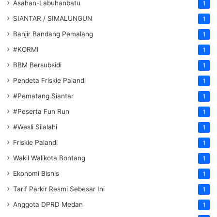
Asahan-Labuhanbatu
1
SIANTAR / SIMALUNGUN
1
Banjir Bandang Pemalang
1
#KORMI
1
BBM Bersubsidi
1
Pendeta Friskie Palandi
1
#Pematang Siantar
1
#Peserta Fun Run
1
#Wesli Silalahi
1
Friskie Palandi
1
Wakil Walikota Bontang
1
Ekonomi Bisnis
1
Tarif Parkir Resmi Sebesar Ini
1
Anggota DPRD Medan
1