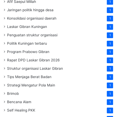
Afif Saepul Millah
1
Jaringan politik hingga desa
1
Konsolidasi organisasi daerah
1
Laskar Gibran Kuningan
1
Penguatan struktur organisasi
1
Politik Kuningan terbaru
1
Program Prabowo Gibran
1
Rapat DPD Laskar Gibran 2026
1
Struktur organisasi Laskar Gibran
1
Tips Menjaga Berat Badan
1
Strategi Mengatur Pola Main
1
Brimob
1
Bencana Alam
1
Self Healing PKK
1