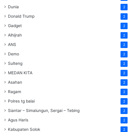
Dunia
2
Donald Trump
2
Gadget
2
Alhijrah
2
ANS
2
Demo
2
Sulteng
2
MEDAN KITA
2
Asahan
2
Ragam
2
Polres tg balai
2
Siantar – Simalungun, Sergai – Tebing
2
Agus Haris
2
Kabupaten Solok
2