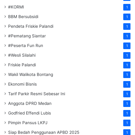
#KORMI
1
BBM Bersubsidi
1
Pendeta Friskie Palandi
1
#Pematang Siantar
1
#Peserta Fun Run
1
#Wesli Silalahi
1
Friskie Palandi
1
Wakil Walikota Bontang
1
Ekonomi Bisnis
1
Tarif Parkir Resmi Sebesar Ini
1
Anggota DPRD Medan
1
Godfried Effendi Lubis
1
Pimpin Pansus LKPJ
1
Siap Bedah Penggunaan APBD 2025
1