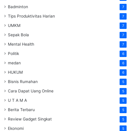
Badminton
7
Tips Produktivitas Harian
7
UMKM
7
Sepak Bola
7
Mental Health
7
Politik
6
medan
6
HUKUM
6
Bisnis Rumahan
5
Cara Dapat Uang Online
5
U T A M A
5
Berita Terbaru
5
Review Gadget Singkat
5
Ekonomi
5