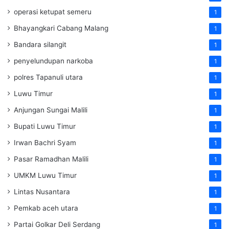
operasi ketupat semeru
1
Bhayangkari Cabang Malang
1
Bandara silangit
1
penyelundupan narkoba
1
polres Tapanuli utara
1
Luwu Timur
1
Anjungan Sungai Malili
1
Bupati Luwu Timur
1
Irwan Bachri Syam
1
Pasar Ramadhan Malili
1
UMKM Luwu Timur
1
Lintas Nusantara
1
Pemkab aceh utara
1
Partai Golkar Deli Serdang
1