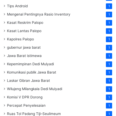
Tips Android
1
Mengenal Pentingnya Rasio Inventory
1
Kasat Reskrim Palopo
1
Kasat Lantas Palopo
1
Kapolres Palopo
1
gubernur jawa barat
1
Jawa Barat istimewa
1
Kepemimpinan Dedi Mulyadi
1
Komunikasi publik Jawa Barat
1
Laskar Gibran Jawa Barat
1
Wilujeng Milangkala Dedi Mulyadi
1
Komisi V DPR Dorong
1
Percepat Penyelesaian
1
Ruas Tol Padang Tiji–Seulimeum
1