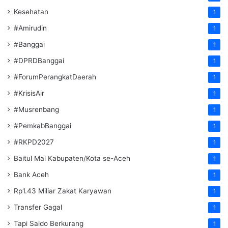
Kesehatan
1
#Amirudin
1
#Banggai
1
#DPRDBanggai
1
#ForumPerangkatDaerah
1
#KrisisAir
1
#Musrenbang
1
#PemkabBanggai
1
#RKPD2027
1
Baitul Mal Kabupaten/Kota se-Aceh
1
Bank Aceh
1
Rp1.43 Miliar Zakat Karyawan
1
Transfer Gagal
1
Tapi Saldo Berkurang
1