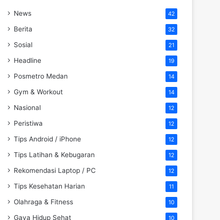
News
42
Berita
32
Sosial
21
Headline
19
Posmetro Medan
14
Gym & Workout
14
Nasional
12
Peristiwa
12
Tips Android / iPhone
12
Tips Latihan & Kebugaran
12
Rekomendasi Laptop / PC
12
Tips Kesehatan Harian
11
Olahraga & Fitness
10
Gaya Hidup Sehat
10