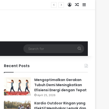
Log In
Random Article
Sidebar
Search
for
Recent Posts
Mengoptimalkan Gerakan
Tubuh Demi Meningkatkan
Efisiensi Energi dengan Tepat
April 25, 2026
Kardio Outdoor Ringan yang
Efektif Membakar Lemak dan