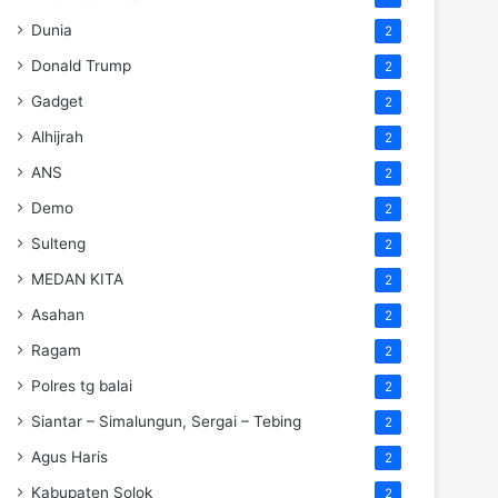
Dunia
2
Donald Trump
2
Gadget
2
Alhijrah
2
ANS
2
Demo
2
Sulteng
2
MEDAN KITA
2
Asahan
2
Ragam
2
Polres tg balai
2
Siantar – Simalungun, Sergai – Tebing
2
Agus Haris
2
Kabupaten Solok
2