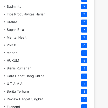
Badminton
7
Tips Produktivitas Harian
7
UMKM
7
Sepak Bola
7
Mental Health
7
Politik
6
medan
6
HUKUM
6
Bisnis Rumahan
5
Cara Dapat Uang Online
5
U T A M A
5
Berita Terbaru
5
Review Gadget Singkat
5
Ekonomi
5