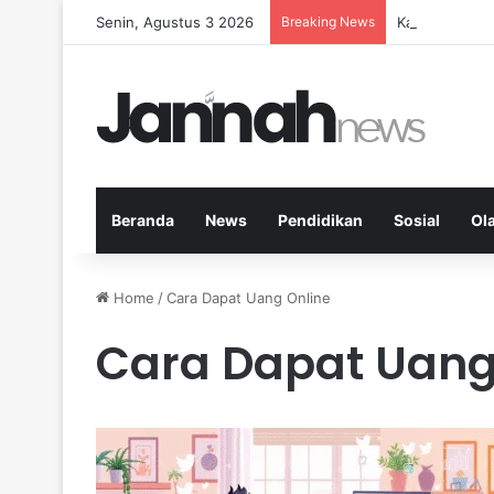
Senin, Agustus 3 2026
Breaking News
Kardio Outdo
Beranda
News
Pendidikan
Sosial
Ol
Home
/
Cara Dapat Uang Online
Cara Dapat Uang