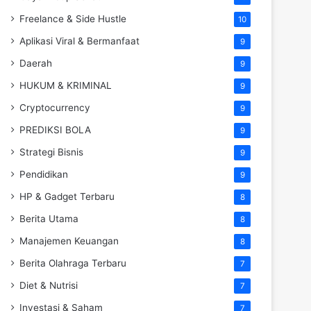
Freelance & Side Hustle
10
Aplikasi Viral & Bermanfaat
9
Daerah
9
HUKUM & KRIMINAL
9
Cryptocurrency
9
PREDIKSI BOLA
9
Strategi Bisnis
9
Pendidikan
9
HP & Gadget Terbaru
8
Berita Utama
8
Manajemen Keuangan
8
Berita Olahraga Terbaru
7
Diet & Nutrisi
7
Investasi & Saham
7