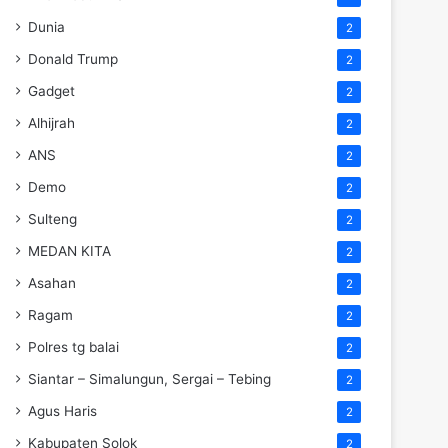
Dunia
2
Donald Trump
2
Gadget
2
Alhijrah
2
ANS
2
Demo
2
Sulteng
2
MEDAN KITA
2
Asahan
2
Ragam
2
Polres tg balai
2
Siantar – Simalungun, Sergai – Tebing
2
Agus Haris
2
Kabupaten Solok
2