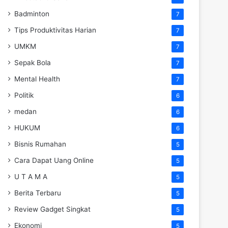
Badminton
7
Tips Produktivitas Harian
7
UMKM
7
Sepak Bola
7
Mental Health
7
Politik
6
medan
6
HUKUM
6
Bisnis Rumahan
5
Cara Dapat Uang Online
5
U T A M A
5
Berita Terbaru
5
Review Gadget Singkat
5
Ekonomi
5