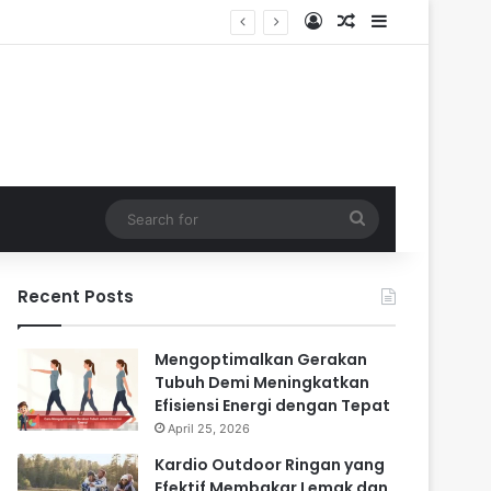
Log In
Random Article
Sidebar
Search
for
Recent Posts
Mengoptimalkan Gerakan
Tubuh Demi Meningkatkan
Efisiensi Energi dengan Tepat
April 25, 2026
Kardio Outdoor Ringan yang
Efektif Membakar Lemak dan