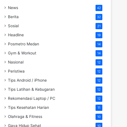
News
42
Berita
32
Sosial
21
Headline
19
Posmetro Medan
14
Gym & Workout
14
Nasional
12
Peristiwa
12
Tips Android / iPhone
12
Tips Latihan & Kebugaran
12
Rekomendasi Laptop / PC
12
Tips Kesehatan Harian
11
Olahraga & Fitness
10
Gaya Hidup Sehat
10