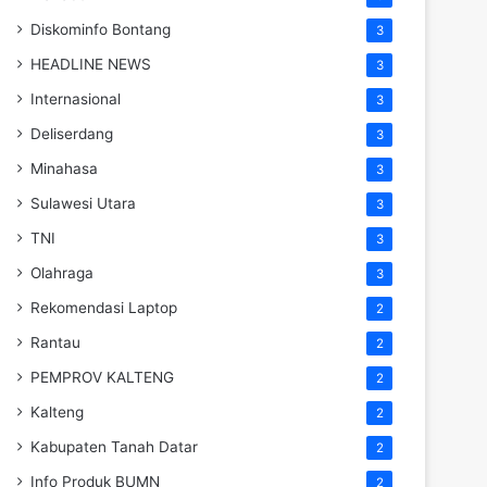
Diskominfo Bontang
3
HEADLINE NEWS
3
Internasional
3
Deliserdang
3
Minahasa
3
Sulawesi Utara
3
TNI
3
Olahraga
3
Rekomendasi Laptop
2
Rantau
2
PEMPROV KALTENG
2
Kalteng
2
Kabupaten Tanah Datar
2
Info Produk BUMN
2