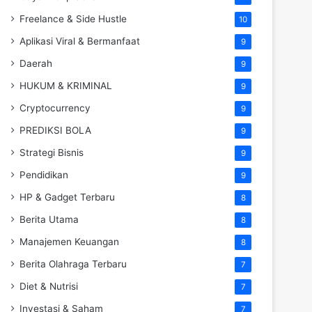
Freelance & Side Hustle
10
Aplikasi Viral & Bermanfaat
9
Daerah
9
HUKUM & KRIMINAL
9
Cryptocurrency
9
PREDIKSI BOLA
9
Strategi Bisnis
9
Pendidikan
9
HP & Gadget Terbaru
8
Berita Utama
8
Manajemen Keuangan
8
Berita Olahraga Terbaru
7
Diet & Nutrisi
7
Investasi & Saham
7