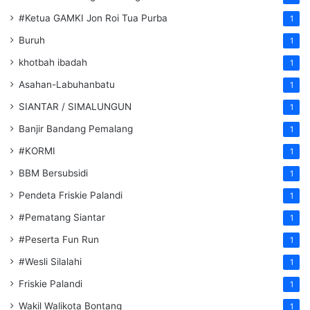
#Ketua GAMKI Jon Roi Tua Purba
1
Buruh
1
khotbah ibadah
1
Asahan-Labuhanbatu
1
SIANTAR / SIMALUNGUN
1
Banjir Bandang Pemalang
1
#KORMI
1
BBM Bersubsidi
1
Pendeta Friskie Palandi
1
#Pematang Siantar
1
#Peserta Fun Run
1
#Wesli Silalahi
1
Friskie Palandi
1
Wakil Walikota Bontang
1