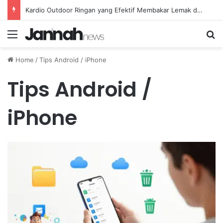
Kebiasaan Sehat Harian untuk Menjaga Stamina Tubuh Tetap Stabil dan Optimal
Menu
Se
Home
/
Tips Android / iPhone
Tips Android /
iPhone