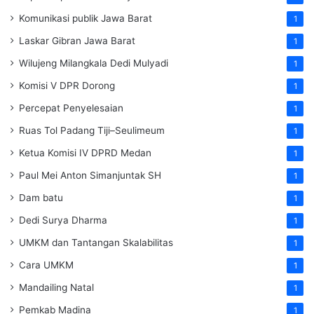
Komunikasi publik Jawa Barat
1
Laskar Gibran Jawa Barat
1
Wilujeng Milangkala Dedi Mulyadi
1
Komisi V DPR Dorong
1
Percepat Penyelesaian
1
Ruas Tol Padang Tiji–Seulimeum
1
Ketua Komisi IV DPRD Medan
1
Paul Mei Anton Simanjuntak SH
1
Dam batu
1
Dedi Surya Dharma
1
UMKM dan Tantangan Skalabilitas
1
Cara UMKM
1
Mandailing Natal
1
Pemkab Madina
1