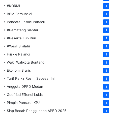
#KORMI
1
BBM Bersubsidi
1
Pendeta Friskie Palandi
1
#Pematang Siantar
1
#Peserta Fun Run
1
#Wesli Silalahi
1
Friskie Palandi
1
Wakil Walikota Bontang
1
Ekonomi Bisnis
1
Tarif Parkir Resmi Sebesar Ini
1
Anggota DPRD Medan
1
Godfried Effendi Lubis
1
Pimpin Pansus LKPJ
1
Siap Bedah Penggunaan APBD 2025
1