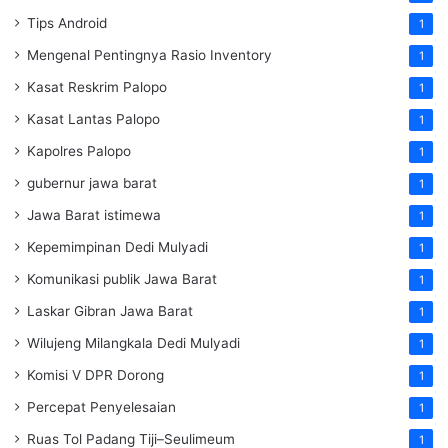
Tips Android
1
Mengenal Pentingnya Rasio Inventory
1
Kasat Reskrim Palopo
1
Kasat Lantas Palopo
1
Kapolres Palopo
1
gubernur jawa barat
1
Jawa Barat istimewa
1
Kepemimpinan Dedi Mulyadi
1
Komunikasi publik Jawa Barat
1
Laskar Gibran Jawa Barat
1
Wilujeng Milangkala Dedi Mulyadi
1
Komisi V DPR Dorong
1
Percepat Penyelesaian
1
Ruas Tol Padang Tiji–Seulimeum
1