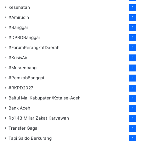
Kesehatan
1
#Amirudin
1
#Banggai
1
#DPRDBanggai
1
#ForumPerangkatDaerah
1
#KrisisAir
1
#Musrenbang
1
#PemkabBanggai
1
#RKPD2027
1
Baitul Mal Kabupaten/Kota se-Aceh
1
Bank Aceh
1
Rp1.43 Miliar Zakat Karyawan
1
Transfer Gagal
1
Tapi Saldo Berkurang
1