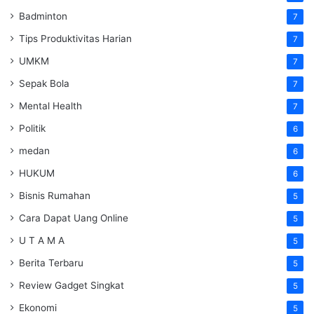
Badminton
7
Tips Produktivitas Harian
7
UMKM
7
Sepak Bola
7
Mental Health
7
Politik
6
medan
6
HUKUM
6
Bisnis Rumahan
5
Cara Dapat Uang Online
5
U T A M A
5
Berita Terbaru
5
Review Gadget Singkat
5
Ekonomi
5