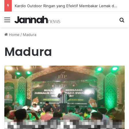
Kardio Outdoor Ringan yang Efektif Membakar Lemak dan Menyegarkan Tubuh Anda
Menu
Se
Home
/
Madura
Madura