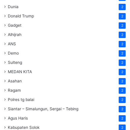
Dunia
2
Donald Trump
2
Gadget
2
Alhijrah
2
ANS
2
Demo
2
Sulteng
2
MEDAN KITA
2
Asahan
2
Ragam
2
Polres tg balai
2
Siantar – Simalungun, Sergai – Tebing
2
Agus Haris
2
Kabupaten Solok
2