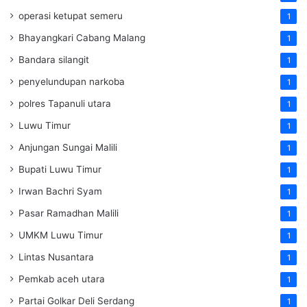
operasi ketupat semeru
1
Bhayangkari Cabang Malang
1
Bandara silangit
1
penyelundupan narkoba
1
polres Tapanuli utara
1
Luwu Timur
1
Anjungan Sungai Malili
1
Bupati Luwu Timur
1
Irwan Bachri Syam
1
Pasar Ramadhan Malili
1
UMKM Luwu Timur
1
Lintas Nusantara
1
Pemkab aceh utara
1
Partai Golkar Deli Serdang
1