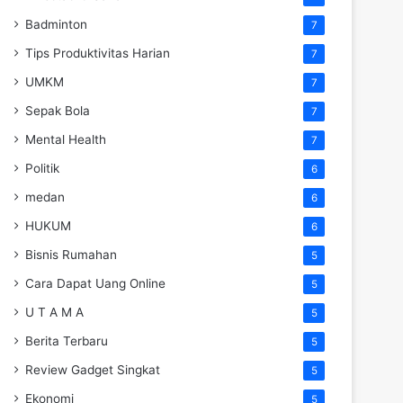
Badminton
7
Tips Produktivitas Harian
7
UMKM
7
Sepak Bola
7
Mental Health
7
Politik
6
medan
6
HUKUM
6
Bisnis Rumahan
5
Cara Dapat Uang Online
5
U T A M A
5
Berita Terbaru
5
Review Gadget Singkat
5
Ekonomi
5