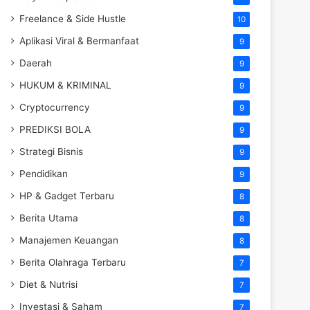
Freelance & Side Hustle
10
Aplikasi Viral & Bermanfaat
9
Daerah
9
HUKUM & KRIMINAL
9
Cryptocurrency
9
PREDIKSI BOLA
9
Strategi Bisnis
9
Pendidikan
9
HP & Gadget Terbaru
8
Berita Utama
8
Manajemen Keuangan
8
Berita Olahraga Terbaru
7
Diet & Nutrisi
7
Investasi & Saham
7