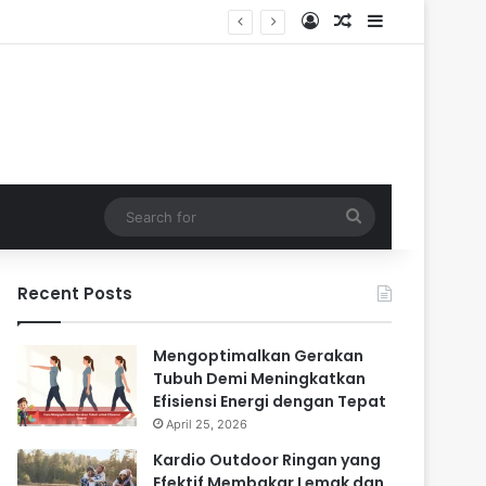
Log In
Random Article
Sidebar
Search
for
Recent Posts
Mengoptimalkan Gerakan
Tubuh Demi Meningkatkan
Efisiensi Energi dengan Tepat
April 25, 2026
Kardio Outdoor Ringan yang
Efektif Membakar Lemak dan