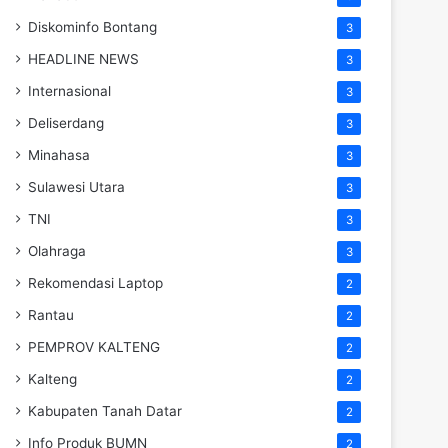
Diskominfo Bontang
3
HEADLINE NEWS
3
Internasional
3
Deliserdang
3
Minahasa
3
Sulawesi Utara
3
TNI
3
Olahraga
3
Rekomendasi Laptop
2
Rantau
2
PEMPROV KALTENG
2
Kalteng
2
Kabupaten Tanah Datar
2
Info Produk BUMN
2