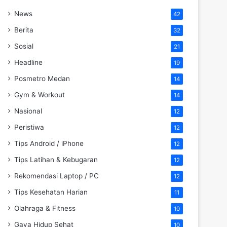
News
42
Berita
32
Sosial
21
Headline
19
Posmetro Medan
14
Gym & Workout
14
Nasional
12
Peristiwa
12
Tips Android / iPhone
12
Tips Latihan & Kebugaran
12
Rekomendasi Laptop / PC
12
Tips Kesehatan Harian
11
Olahraga & Fitness
10
Gaya Hidup Sehat
10