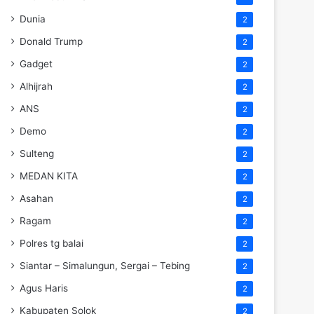
Dunia
2
Donald Trump
2
Gadget
2
Alhijrah
2
ANS
2
Demo
2
Sulteng
2
MEDAN KITA
2
Asahan
2
Ragam
2
Polres tg balai
2
Siantar – Simalungun, Sergai – Tebing
2
Agus Haris
2
Kabupaten Solok
2