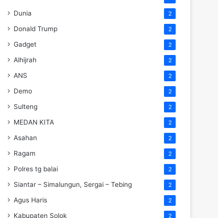
Dunia
2
Donald Trump
2
Gadget
2
Alhijrah
2
ANS
2
Demo
2
Sulteng
2
MEDAN KITA
2
Asahan
2
Ragam
2
Polres tg balai
2
Siantar – Simalungun, Sergai – Tebing
2
Agus Haris
2
Kabupaten Solok
2