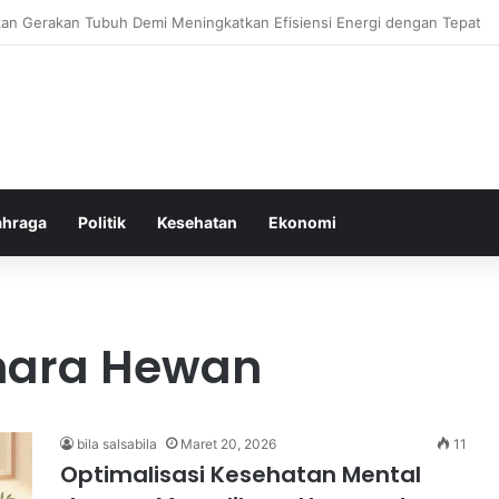
or Ringan yang Efektif Membakar Lemak dan Menyegarkan Tubuh Anda
ahraga
Politik
Kesehatan
Ekonomi
hara Hewan
bila salsabila
Maret 20, 2026
11
Optimalisasi Kesehatan Mental