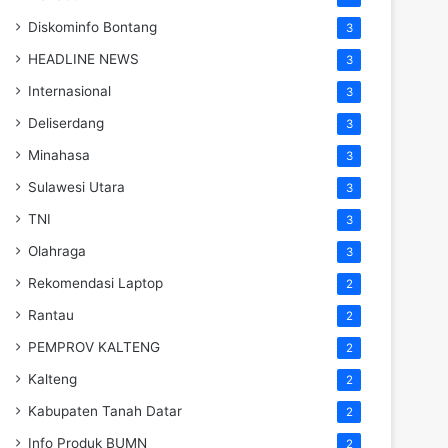
Diskominfo Bontang
3
HEADLINE NEWS
3
Internasional
3
Deliserdang
3
Minahasa
3
Sulawesi Utara
3
TNI
3
Olahraga
3
Rekomendasi Laptop
2
Rantau
2
PEMPROV KALTENG
2
Kalteng
2
Kabupaten Tanah Datar
2
Info Produk BUMN
2