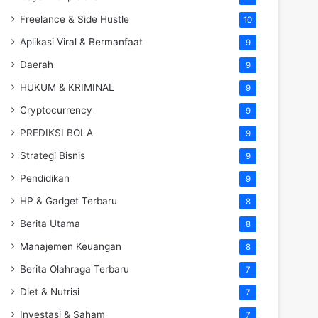
Freelance & Side Hustle
10
Aplikasi Viral & Bermanfaat
9
Daerah
9
HUKUM & KRIMINAL
9
Cryptocurrency
9
PREDIKSI BOLA
9
Strategi Bisnis
9
Pendidikan
9
HP & Gadget Terbaru
8
Berita Utama
8
Manajemen Keuangan
8
Berita Olahraga Terbaru
7
Diet & Nutrisi
7
Investasi & Saham
7