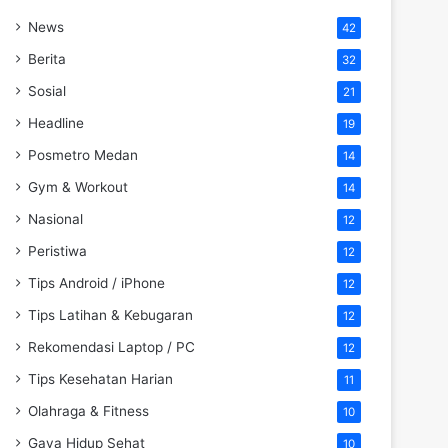
News
42
Berita
32
Sosial
21
Headline
19
Posmetro Medan
14
Gym & Workout
14
Nasional
12
Peristiwa
12
Tips Android / iPhone
12
Tips Latihan & Kebugaran
12
Rekomendasi Laptop / PC
12
Tips Kesehatan Harian
11
Olahraga & Fitness
10
Gaya Hidup Sehat
10