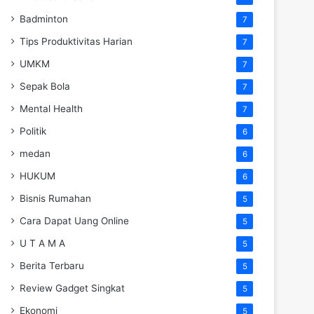
Badminton
7
Tips Produktivitas Harian
7
UMKM
7
Sepak Bola
7
Mental Health
7
Politik
6
medan
6
HUKUM
6
Bisnis Rumahan
5
Cara Dapat Uang Online
5
U T A M A
5
Berita Terbaru
5
Review Gadget Singkat
5
Ekonomi
5