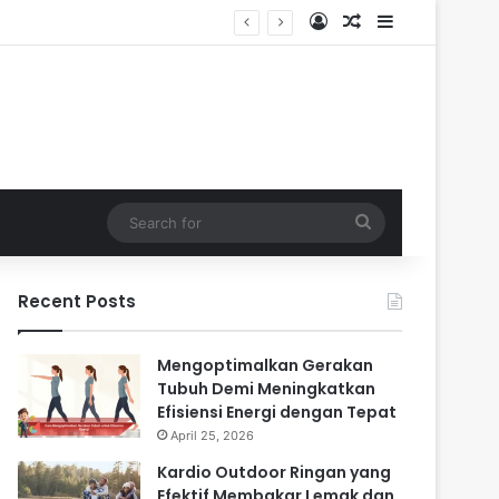
Log In
Random Article
Sidebar
Search
for
Recent Posts
Mengoptimalkan Gerakan
Tubuh Demi Meningkatkan
Efisiensi Energi dengan Tepat
April 25, 2026
Kardio Outdoor Ringan yang
Efektif Membakar Lemak dan