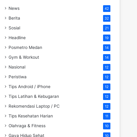
News
42
Berita
32
Sosial
21
Headline
19
Posmetro Medan
14
Gym & Workout
14
Nasional
12
Peristiwa
12
Tips Android / iPhone
12
Tips Latihan & Kebugaran
12
Rekomendasi Laptop / PC
12
Tips Kesehatan Harian
11
Olahraga & Fitness
10
Gaya Hidup Sehat
10