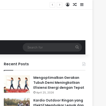
Log In
Random Article
Sidebar
Search
for
Recent Posts
Mengoptimalkan Gerakan
Tubuh Demi Meningkatkan
Efisiensi Energi dengan Tepat
April 25, 2026
Kardio Outdoor Ringan yang
Efektif Membakar Lemak dan