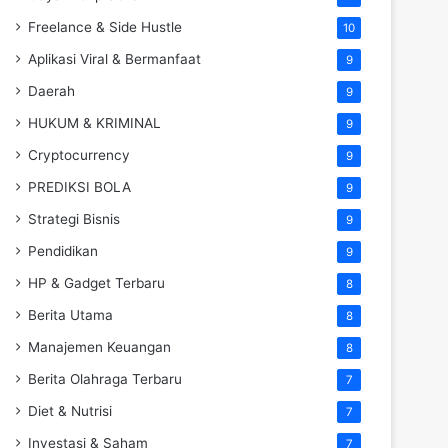
Freelance & Side Hustle
10
Aplikasi Viral & Bermanfaat
9
Daerah
9
HUKUM & KRIMINAL
9
Cryptocurrency
9
PREDIKSI BOLA
9
Strategi Bisnis
9
Pendidikan
9
HP & Gadget Terbaru
8
Berita Utama
8
Manajemen Keuangan
8
Berita Olahraga Terbaru
7
Diet & Nutrisi
7
Investasi & Saham
7