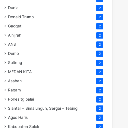
Dunia
2
Donald Trump
2
Gadget
2
Alhijrah
2
ANS
2
Demo
2
Sulteng
2
MEDAN KITA
2
Asahan
2
Ragam
2
Polres tg balai
2
Siantar – Simalungun, Sergai – Tebing
2
Agus Haris
2
Kabupaten Solok
2