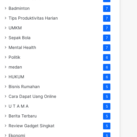
Badminton
7
Tips Produktivitas Harian
7
UMKM
7
Sepak Bola
7
Mental Health
7
Politik
6
medan
6
HUKUM
6
Bisnis Rumahan
5
Cara Dapat Uang Online
5
U T A M A
5
Berita Terbaru
5
Review Gadget Singkat
5
Ekonomi
5