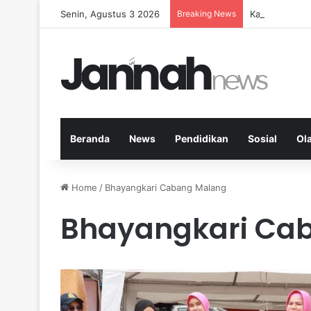
Senin, Agustus 3 2026
Breaking News
Kardio Outdo
Beranda
News
Pendidikan
Sosial
Ol
Home
/
Bhayangkari Cabang Malang
Bhayangkari Ca