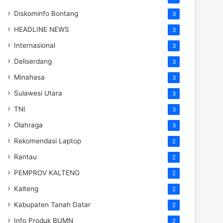
Diskominfo Bontang
3
HEADLINE NEWS
3
Internasional
3
Deliserdang
3
Minahasa
3
Sulawesi Utara
3
TNI
3
Olahraga
3
Rekomendasi Laptop
2
Rantau
2
PEMPROV KALTENG
2
Kalteng
2
Kabupaten Tanah Datar
2
Info Produk BUMN
2