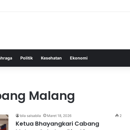
or Ringan yang Efektif Membakar Lemak dan Menyegarkan Tubuh Anda
ahraga
Politik
Kesehatan
Ekonomi
bang Malang
bila salsabila
Maret 18, 2026
2
Ketua Bhayangkari Cabang