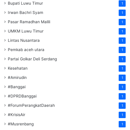
Bupati Luwu Timur
1
Irwan Bachri Syam
1
Pasar Ramadhan Malili
1
UMKM Luwu Timur
1
Lintas Nusantara
1
Pemkab aceh utara
1
Partai Golkar Deli Serdang
1
Kesehatan
1
#Amirudin
1
#Banggai
1
#DPRDBanggai
1
#ForumPerangkatDaerah
1
#KrisisAir
1
#Musrenbang
1