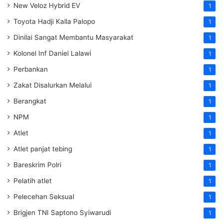
New Veloz Hybrid EV
1
Toyota Hadji Kalla Palopo
1
Dinilai Sangat Membantu Masyarakat
1
Kolonel Inf Daniel Lalawi
1
Perbankan
1
Zakat Disalurkan Melalui
1
Berangkat
1
NPM
1
Atlet
1
Atlet panjat tebing
1
Bareskrim Polri
1
Pelatih atlet
1
Pelecehan Seksual
1
Brigjen TNI Saptono Syiwarudi
1