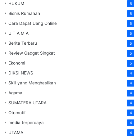
HUKUM
6
Bisnis Rumahan
5
Cara Dapat Uang Online
5
U T A M A
5
Berita Terbaru
5
Review Gadget Singkat
5
Ekonomi
5
DIKSI NEWS
4
Skill yang Menghasilkan
4
Agama
4
SUMATERA UTARA
4
Otomotif
4
media terpercaya
4
UTAMA
4