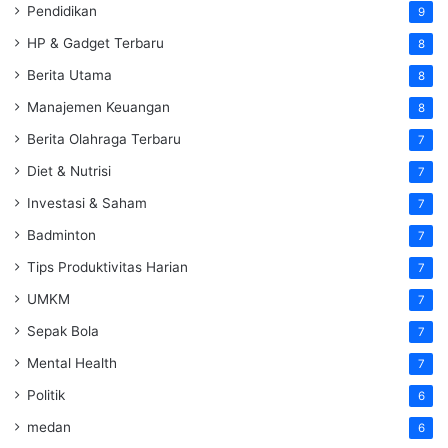
Pendidikan
9
HP & Gadget Terbaru
8
Berita Utama
8
Manajemen Keuangan
8
Berita Olahraga Terbaru
7
Diet & Nutrisi
7
Investasi & Saham
7
Badminton
7
Tips Produktivitas Harian
7
UMKM
7
Sepak Bola
7
Mental Health
7
Politik
6
medan
6