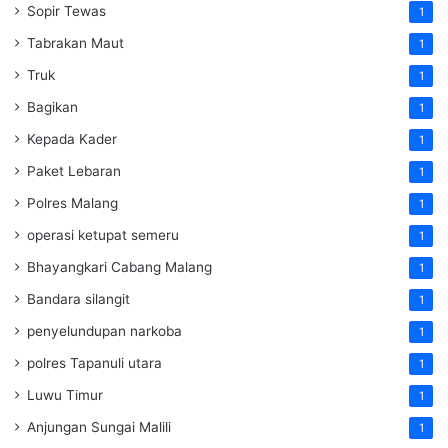
Sopir Tewas
1
Tabrakan Maut
1
Truk
1
Bagikan
1
Kepada Kader
1
Paket Lebaran
1
Polres Malang
1
operasi ketupat semeru
1
Bhayangkari Cabang Malang
1
Bandara silangit
1
penyelundupan narkoba
1
polres Tapanuli utara
1
Luwu Timur
1
Anjungan Sungai Malili
1