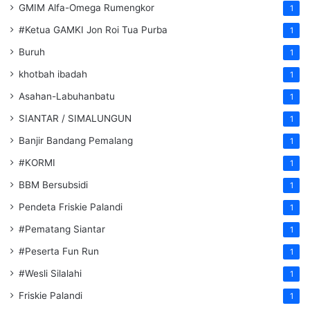
GMIM Alfa-Omega Rumengkor
1
#Ketua GAMKI Jon Roi Tua Purba
1
Buruh
1
khotbah ibadah
1
Asahan-Labuhanbatu
1
SIANTAR / SIMALUNGUN
1
Banjir Bandang Pemalang
1
#KORMI
1
BBM Bersubsidi
1
Pendeta Friskie Palandi
1
#Pematang Siantar
1
#Peserta Fun Run
1
#Wesli Silalahi
1
Friskie Palandi
1