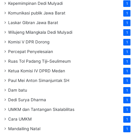
Kepemimpinan Dedi Mulyadi
1
Komunikasi publik Jawa Barat
1
Laskar Gibran Jawa Barat
1
Wilujeng Milangkala Dedi Mulyadi
1
Komisi V DPR Dorong
1
Percepat Penyelesaian
1
Ruas Tol Padang Tiji–Seulimeum
1
Ketua Komisi IV DPRD Medan
1
Paul Mei Anton Simanjuntak SH
1
Dam batu
1
Dedi Surya Dharma
1
UMKM dan Tantangan Skalabilitas
1
Cara UMKM
1
Mandailing Natal
1