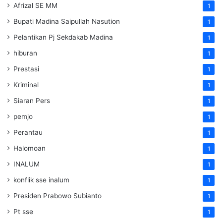
Afrizal SE MM
1
Bupati Madina Saipullah Nasution
1
Pelantikan Pj Sekdakab Madina
1
hiburan
1
Prestasi
1
Kriminal
1
Siaran Pers
1
pemjo
1
Perantau
1
Halomoan
1
INALUM
1
konflik sse inalum
1
Presiden Prabowo Subianto
1
Pt sse
1