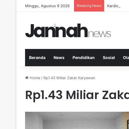
Minggu, Agustus 9 2026
Breaking News
Kardio Out
Beranda
News
Pendidikan
Sosial
Ol
Home
/
Rp1.43 Miliar Zakat Karyawan
Rp1.43 Miliar Za