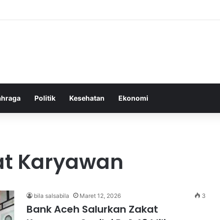
door Ringan yang Efektif Membakar Lemak dan Menyegarkan Tubuh And
ahraga
Politik
Kesehatan
Ekonomi
kat Karyawan
bila salsabila
Maret 12, 2026
3
Bank Aceh Salurkan Zakat