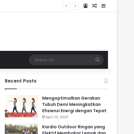
Log In
Random Article
Sidebar
a
Search
for
Recent Posts
Mengoptimalkan Gerakan
Tubuh Demi Meningkatkan
Efisiensi Energi dengan Tepat
April 25, 2026
Kardio Outdoor Ringan yang
Efektif Membakar Lemak dan