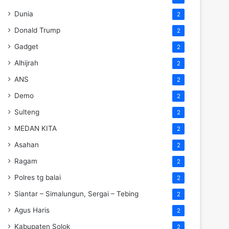
Dunia
2
Donald Trump
2
Gadget
2
Alhijrah
2
ANS
2
Demo
2
Sulteng
2
MEDAN KITA
2
Asahan
2
Ragam
2
Polres tg balai
2
Siantar – Simalungun, Sergai – Tebing
2
Agus Haris
2
Kabupaten Solok
2