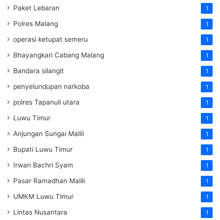
Paket Lebaran
1
Polres Malang
1
operasi ketupat semeru
1
Bhayangkari Cabang Malang
1
Bandara silangit
1
penyelundupan narkoba
1
polres Tapanuli utara
1
Luwu Timur
1
Anjungan Sungai Malili
1
Bupati Luwu Timur
1
Irwan Bachri Syam
1
Pasar Ramadhan Malili
1
UMKM Luwu Timur
1
Lintas Nusantara
1