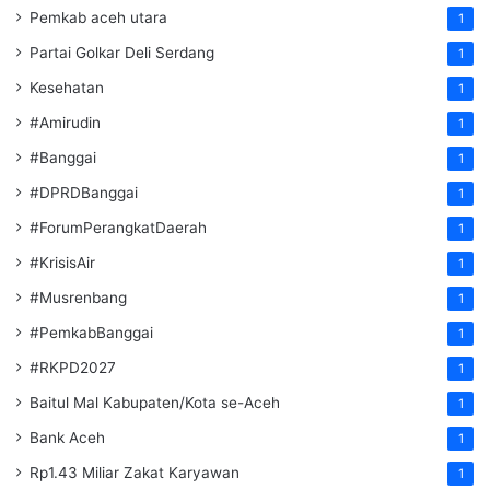
Pemkab aceh utara
1
Partai Golkar Deli Serdang
1
Kesehatan
1
#Amirudin
1
#Banggai
1
#DPRDBanggai
1
#ForumPerangkatDaerah
1
#KrisisAir
1
#Musrenbang
1
#PemkabBanggai
1
#RKPD2027
1
Baitul Mal Kabupaten/Kota se-Aceh
1
Bank Aceh
1
Rp1.43 Miliar Zakat Karyawan
1