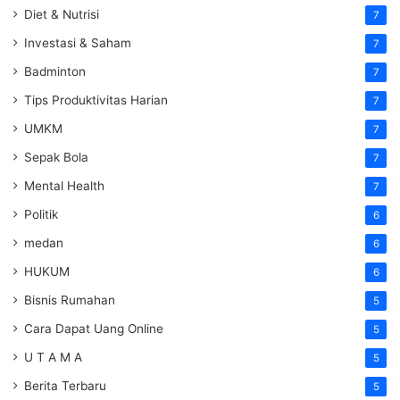
Diet & Nutrisi
7
Investasi & Saham
7
Badminton
7
Tips Produktivitas Harian
7
UMKM
7
Sepak Bola
7
Mental Health
7
Politik
6
medan
6
HUKUM
6
Bisnis Rumahan
5
Cara Dapat Uang Online
5
U T A M A
5
Berita Terbaru
5