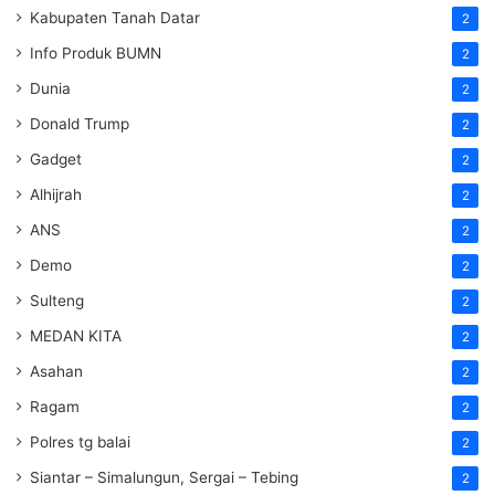
Kabupaten Tanah Datar
2
Info Produk BUMN
2
Dunia
2
Donald Trump
2
Gadget
2
Alhijrah
2
ANS
2
Demo
2
Sulteng
2
MEDAN KITA
2
Asahan
2
Ragam
2
Polres tg balai
2
Siantar – Simalungun, Sergai – Tebing
2