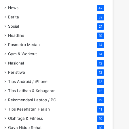
News
42
Berita
32
Sosial
21
Headline
19
Posmetro Medan
14
Gym & Workout
14
Nasional
12
Peristiwa
12
Tips Android / iPhone
12
Tips Latihan & Kebugaran
12
Rekomendasi Laptop / PC
12
Tips Kesehatan Harian
11
Olahraga & Fitness
10
Gaya Hidup Sehat
10