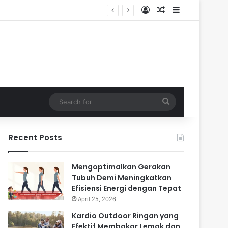
Log In
Random Article
Sidebar
Search
for
Recent Posts
Mengoptimalkan Gerakan
Tubuh Demi Meningkatkan
Efisiensi Energi dengan Tepat
April 25, 2026
Kardio Outdoor Ringan yang
Efektif Membakar Lemak dan