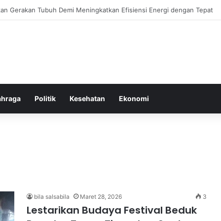
or Ringan yang Efektif Membakar Lemak dan Menyegarkan Tubuh Anda
ahraga
Politik
Kesehatan
Ekonomi
bila salsabila
Maret 28, 2026
3
Lestarikan Budaya Festival Beduk