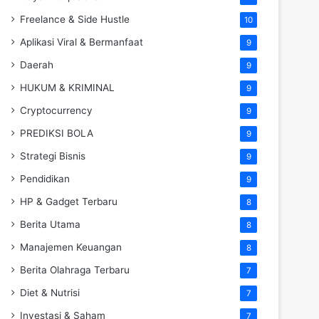
Freelance & Side Hustle
10
Aplikasi Viral & Bermanfaat
9
Daerah
9
HUKUM & KRIMINAL
9
Cryptocurrency
9
PREDIKSI BOLA
9
Strategi Bisnis
9
Pendidikan
9
HP & Gadget Terbaru
8
Berita Utama
8
Manajemen Keuangan
8
Berita Olahraga Terbaru
7
Diet & Nutrisi
7
Investasi & Saham
7