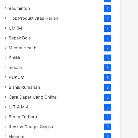
Badminton
7
Tips Produktivitas Harian
7
UMKM
7
Sepak Bola
7
Mental Health
7
Politik
6
medan
6
HUKUM
6
Bisnis Rumahan
5
Cara Dapat Uang Online
5
U T A M A
5
Berita Terbaru
5
Review Gadget Singkat
5
Ekonomi
5