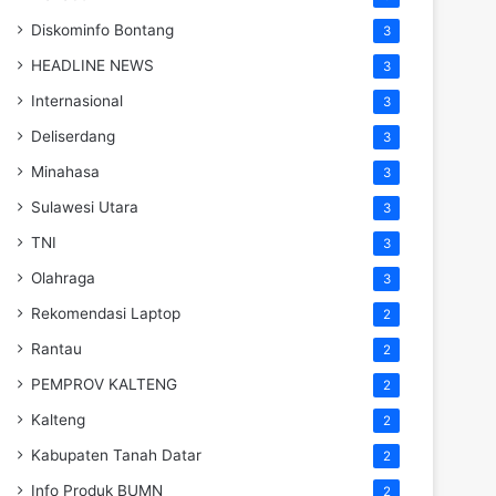
Diskominfo Bontang
3
HEADLINE NEWS
3
Internasional
3
Deliserdang
3
Minahasa
3
Sulawesi Utara
3
TNI
3
Olahraga
3
Rekomendasi Laptop
2
Rantau
2
PEMPROV KALTENG
2
Kalteng
2
Kabupaten Tanah Datar
2
Info Produk BUMN
2