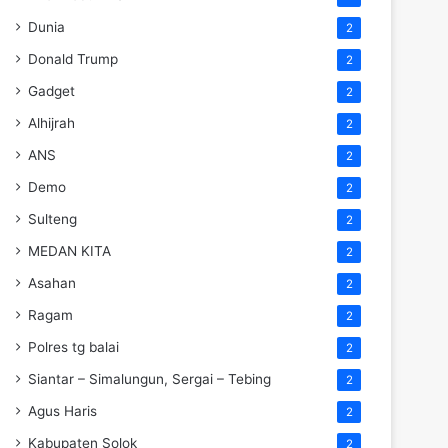
Dunia
2
Donald Trump
2
Gadget
2
Alhijrah
2
ANS
2
Demo
2
Sulteng
2
MEDAN KITA
2
Asahan
2
Ragam
2
Polres tg balai
2
Siantar – Simalungun, Sergai – Tebing
2
Agus Haris
2
Kabupaten Solok
2