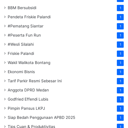
BBM Bersubsidi
1
Pendeta Friskie Palandi
1
#Pematang Siantar
1
#Peserta Fun Run
1
#Wesli Silalahi
1
Friskie Palandi
1
Wakil Walikota Bontang
1
Ekonomi Bisnis
1
Tarif Parkir Resmi Sebesar Ini
1
Anggota DPRD Medan
1
Godfried Effendi Lubis
1
Pimpin Pansus LKPJ
1
Siap Bedah Penggunaan APBD 2025
1
Tips Cuan & Produktivitas
1