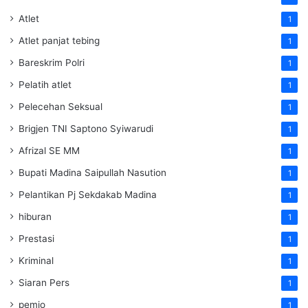
Atlet
1
Atlet panjat tebing
1
Bareskrim Polri
1
Pelatih atlet
1
Pelecehan Seksual
1
Brigjen TNI Saptono Syiwarudi
1
Afrizal SE MM
1
Bupati Madina Saipullah Nasution
1
Pelantikan Pj Sekdakab Madina
1
hiburan
1
Prestasi
1
Kriminal
1
Siaran Pers
1
pemjo
1