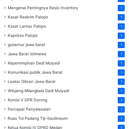
Mengenal Pentingnya Rasio Inventory
1
Kasat Reskrim Palopo
1
Kasat Lantas Palopo
1
Kapolres Palopo
1
gubernur jawa barat
1
Jawa Barat istimewa
1
Kepemimpinan Dedi Mulyadi
1
Komunikasi publik Jawa Barat
1
Laskar Gibran Jawa Barat
1
Wilujeng Milangkala Dedi Mulyadi
1
Komisi V DPR Dorong
1
Percepat Penyelesaian
1
Ruas Tol Padang Tiji–Seulimeum
1
Ketua Komisi IV DPRD Medan
1