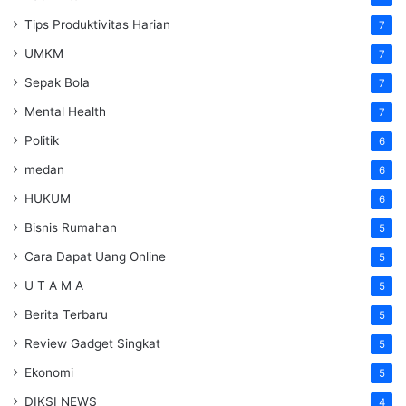
Tips Produktivitas Harian
7
UMKM
7
Sepak Bola
7
Mental Health
7
Politik
6
medan
6
HUKUM
6
Bisnis Rumahan
5
Cara Dapat Uang Online
5
U T A M A
5
Berita Terbaru
5
Review Gadget Singkat
5
Ekonomi
5
DIKSI NEWS
4