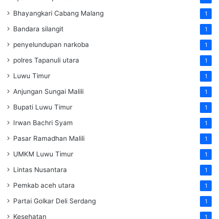
Bhayangkari Cabang Malang
1
Bandara silangit
1
penyelundupan narkoba
1
polres Tapanuli utara
1
Luwu Timur
1
Anjungan Sungai Malili
1
Bupati Luwu Timur
1
Irwan Bachri Syam
1
Pasar Ramadhan Malili
1
UMKM Luwu Timur
1
Lintas Nusantara
1
Pemkab aceh utara
1
Partai Golkar Deli Serdang
1
Kesehatan
1