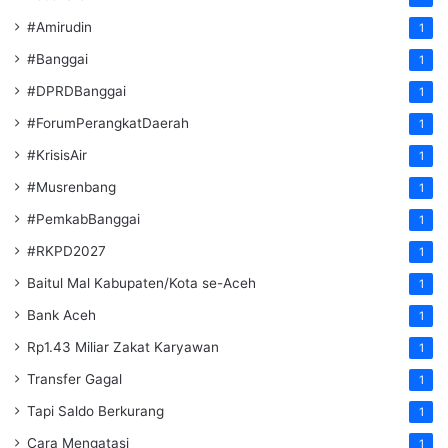
#Amirudin
1
#Banggai
1
#DPRDBanggai
1
#ForumPerangkatDaerah
1
#KrisisAir
1
#Musrenbang
1
#PemkabBanggai
1
#RKPD2027
1
Baitul Mal Kabupaten/Kota se-Aceh
1
Bank Aceh
1
Rp1.43 Miliar Zakat Karyawan
1
Transfer Gagal
1
Tapi Saldo Berkurang
1
Cara Mengatasi
1