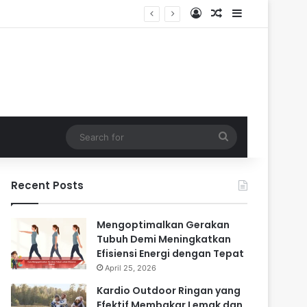
Log In
Random Article
Sidebar
Search
for
Recent Posts
Mengoptimalkan Gerakan
Tubuh Demi Meningkatkan
Efisiensi Energi dengan Tepat
April 25, 2026
Kardio Outdoor Ringan yang
Efektif Membakar Lemak dan