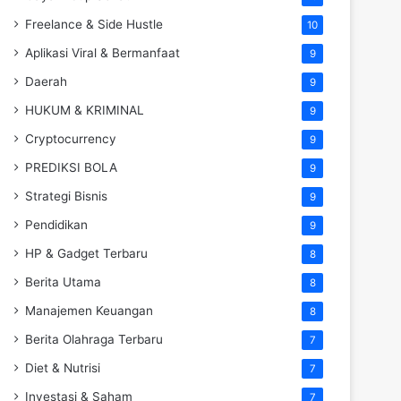
Freelance & Side Hustle
10
Aplikasi Viral & Bermanfaat
9
Daerah
9
HUKUM & KRIMINAL
9
Cryptocurrency
9
PREDIKSI BOLA
9
Strategi Bisnis
9
Pendidikan
9
HP & Gadget Terbaru
8
Berita Utama
8
Manajemen Keuangan
8
Berita Olahraga Terbaru
7
Diet & Nutrisi
7
Investasi & Saham
7