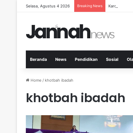
Selasa, Agustus 4 2026
Breaking News
Kardio Outd
Beranda
News
Pendidikan
Sosial
Ol
Home
/
khotbah ibadah
khotbah ibadah