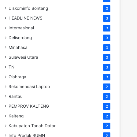
Diskominfo Bontang
3
HEADLINE NEWS
3
Internasional
3
Deliserdang
3
Minahasa
3
Sulawesi Utara
3
TNI
3
Olahraga
3
Rekomendasi Laptop
2
Rantau
2
PEMPROV KALTENG
2
Kalteng
2
Kabupaten Tanah Datar
2
Info Produk BUMN
2