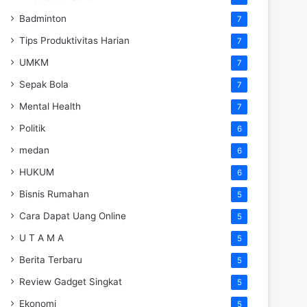
Badminton
7
Tips Produktivitas Harian
7
UMKM
7
Sepak Bola
7
Mental Health
7
Politik
6
medan
6
HUKUM
6
Bisnis Rumahan
5
Cara Dapat Uang Online
5
U T A M A
5
Berita Terbaru
5
Review Gadget Singkat
5
Ekonomi
5