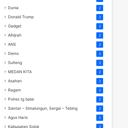
Dunia
2
Donald Trump
2
Gadget
2
Alhijrah
2
ANS
2
Demo
2
Sulteng
2
MEDAN KITA
2
Asahan
2
Ragam
2
Polres tg balai
2
Siantar – Simalungun, Sergai – Tebing
2
Agus Haris
2
Kabupaten Solok
2