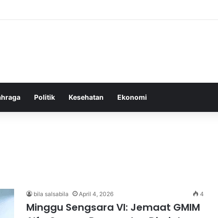
oor Ringan yang Efektif Membakar Lemak dan Menyegarkan Tubuh Anda
ahraga
Politik
Kesehatan
Ekonomi
bila salsabila
April 4, 2026
4
Minggu Sengsara VI: Jemaat GMIM