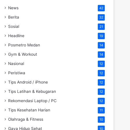
News
42
Berita
32
Sosial
21
Headline
19
Posmetro Medan
14
Gym & Workout
14
Nasional
12
Peristiwa
12
Tips Android / iPhone
12
Tips Latihan & Kebugaran
12
Rekomendasi Laptop / PC
12
Tips Kesehatan Harian
11
Olahraga & Fitness
10
Gaya Hidup Sehat
10