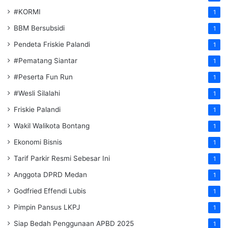
#KORMI
1
BBM Bersubsidi
1
Pendeta Friskie Palandi
1
#Pematang Siantar
1
#Peserta Fun Run
1
#Wesli Silalahi
1
Friskie Palandi
1
Wakil Walikota Bontang
1
Ekonomi Bisnis
1
Tarif Parkir Resmi Sebesar Ini
1
Anggota DPRD Medan
1
Godfried Effendi Lubis
1
Pimpin Pansus LKPJ
1
Siap Bedah Penggunaan APBD 2025
1