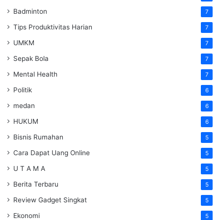
Badminton
7
Tips Produktivitas Harian
7
UMKM
7
Sepak Bola
7
Mental Health
7
Politik
6
medan
6
HUKUM
6
Bisnis Rumahan
5
Cara Dapat Uang Online
5
U T A M A
5
Berita Terbaru
5
Review Gadget Singkat
5
Ekonomi
5