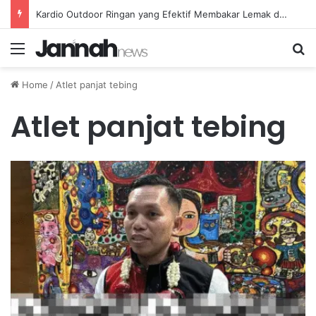
Kardio Outdoor Ringan yang Efektif Membakar Lemak dan Menyegarkan Tubuh Anda
Menu
Se
Home
/
Atlet panjat tebing
Atlet panjat tebing