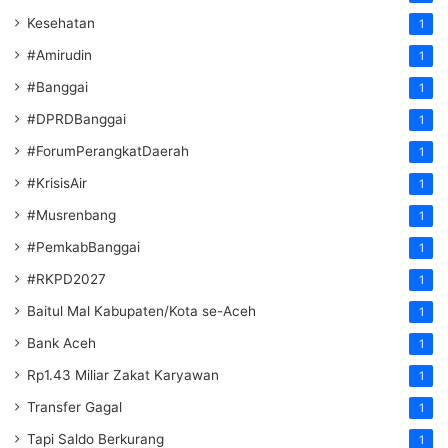
Kesehatan
1
#Amirudin
1
#Banggai
1
#DPRDBanggai
1
#ForumPerangkatDaerah
1
#KrisisAir
1
#Musrenbang
1
#PemkabBanggai
1
#RKPD2027
1
Baitul Mal Kabupaten/Kota se-Aceh
1
Bank Aceh
1
Rp1.43 Miliar Zakat Karyawan
1
Transfer Gagal
1
Tapi Saldo Berkurang
1