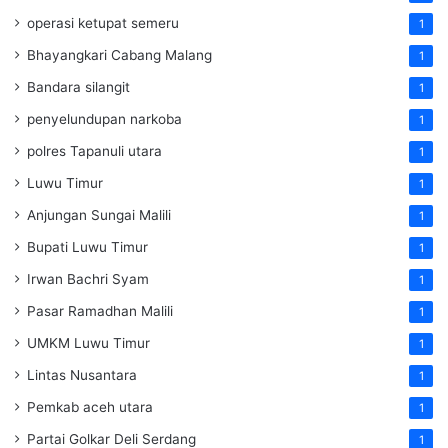
operasi ketupat semeru
1
Bhayangkari Cabang Malang
1
Bandara silangit
1
penyelundupan narkoba
1
polres Tapanuli utara
1
Luwu Timur
1
Anjungan Sungai Malili
1
Bupati Luwu Timur
1
Irwan Bachri Syam
1
Pasar Ramadhan Malili
1
UMKM Luwu Timur
1
Lintas Nusantara
1
Pemkab aceh utara
1
Partai Golkar Deli Serdang
1