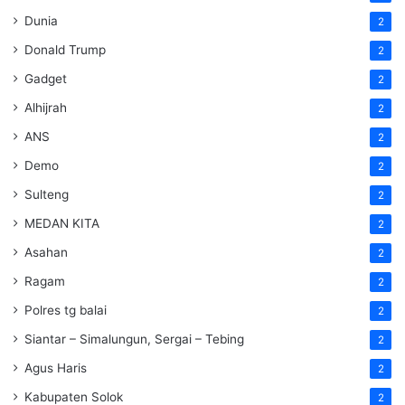
Dunia
2
Donald Trump
2
Gadget
2
Alhijrah
2
ANS
2
Demo
2
Sulteng
2
MEDAN KITA
2
Asahan
2
Ragam
2
Polres tg balai
2
Siantar – Simalungun, Sergai – Tebing
2
Agus Haris
2
Kabupaten Solok
2