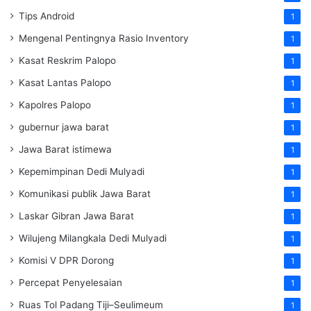
Tips Android
1
Mengenal Pentingnya Rasio Inventory
1
Kasat Reskrim Palopo
1
Kasat Lantas Palopo
1
Kapolres Palopo
1
gubernur jawa barat
1
Jawa Barat istimewa
1
Kepemimpinan Dedi Mulyadi
1
Komunikasi publik Jawa Barat
1
Laskar Gibran Jawa Barat
1
Wilujeng Milangkala Dedi Mulyadi
1
Komisi V DPR Dorong
1
Percepat Penyelesaian
1
Ruas Tol Padang Tiji–Seulimeum
1