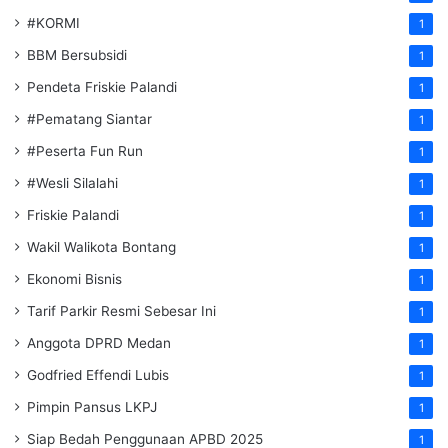
#KORMI
1
BBM Bersubsidi
1
Pendeta Friskie Palandi
1
#Pematang Siantar
1
#Peserta Fun Run
1
#Wesli Silalahi
1
Friskie Palandi
1
Wakil Walikota Bontang
1
Ekonomi Bisnis
1
Tarif Parkir Resmi Sebesar Ini
1
Anggota DPRD Medan
1
Godfried Effendi Lubis
1
Pimpin Pansus LKPJ
1
Siap Bedah Penggunaan APBD 2025
1