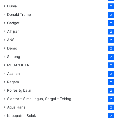
Dunia
2
Donald Trump
2
Gadget
2
Alhijrah
2
ANS
2
Demo
2
Sulteng
2
MEDAN KITA
2
Asahan
2
Ragam
2
Polres tg balai
2
Siantar – Simalungun, Sergai – Tebing
2
Agus Haris
2
Kabupaten Solok
2