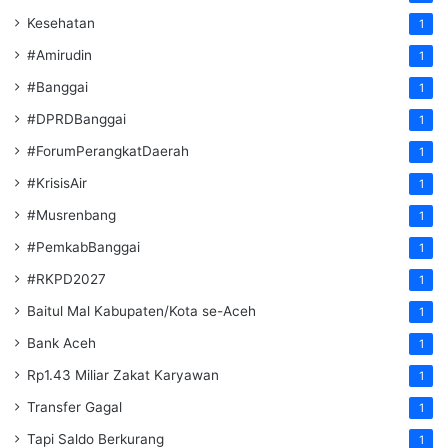
Kesehatan
1
#Amirudin
1
#Banggai
1
#DPRDBanggai
1
#ForumPerangkatDaerah
1
#KrisisAir
1
#Musrenbang
1
#PemkabBanggai
1
#RKPD2027
1
Baitul Mal Kabupaten/Kota se-Aceh
1
Bank Aceh
1
Rp1.43 Miliar Zakat Karyawan
1
Transfer Gagal
1
Tapi Saldo Berkurang
1