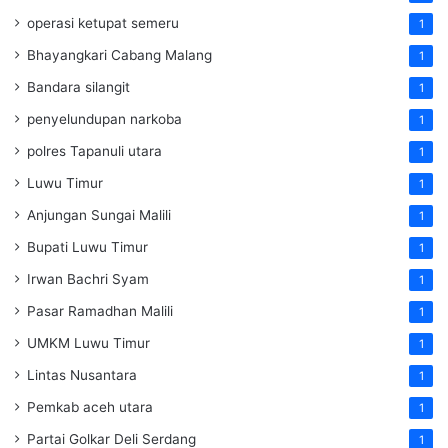
operasi ketupat semeru
1
Bhayangkari Cabang Malang
1
Bandara silangit
1
penyelundupan narkoba
1
polres Tapanuli utara
1
Luwu Timur
1
Anjungan Sungai Malili
1
Bupati Luwu Timur
1
Irwan Bachri Syam
1
Pasar Ramadhan Malili
1
UMKM Luwu Timur
1
Lintas Nusantara
1
Pemkab aceh utara
1
Partai Golkar Deli Serdang
1