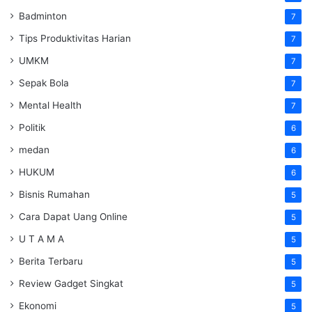
Badminton
7
Tips Produktivitas Harian
7
UMKM
7
Sepak Bola
7
Mental Health
7
Politik
6
medan
6
HUKUM
6
Bisnis Rumahan
5
Cara Dapat Uang Online
5
U T A M A
5
Berita Terbaru
5
Review Gadget Singkat
5
Ekonomi
5