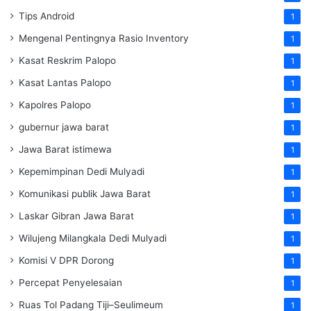
Tips Android
1
Mengenal Pentingnya Rasio Inventory
1
Kasat Reskrim Palopo
1
Kasat Lantas Palopo
1
Kapolres Palopo
1
gubernur jawa barat
1
Jawa Barat istimewa
1
Kepemimpinan Dedi Mulyadi
1
Komunikasi publik Jawa Barat
1
Laskar Gibran Jawa Barat
1
Wilujeng Milangkala Dedi Mulyadi
1
Komisi V DPR Dorong
1
Percepat Penyelesaian
1
Ruas Tol Padang Tiji–Seulimeum
1