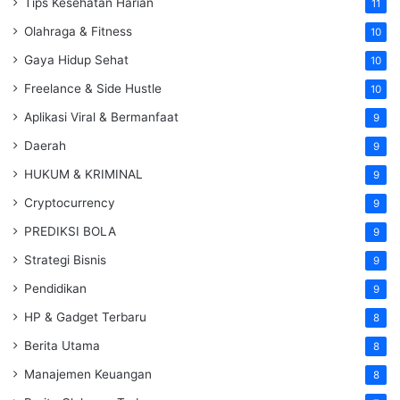
Tips Kesehatan Harian
11
Olahraga & Fitness
10
Gaya Hidup Sehat
10
Freelance & Side Hustle
10
Aplikasi Viral & Bermanfaat
9
Daerah
9
HUKUM & KRIMINAL
9
Cryptocurrency
9
PREDIKSI BOLA
9
Strategi Bisnis
9
Pendidikan
9
HP & Gadget Terbaru
8
Berita Utama
8
Manajemen Keuangan
8