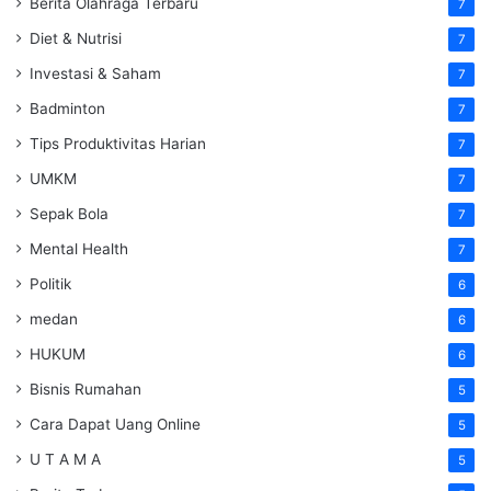
Berita Olahraga Terbaru
7
Diet & Nutrisi
7
Investasi & Saham
7
Badminton
7
Tips Produktivitas Harian
7
UMKM
7
Sepak Bola
7
Mental Health
7
Politik
6
medan
6
HUKUM
6
Bisnis Rumahan
5
Cara Dapat Uang Online
5
U T A M A
5