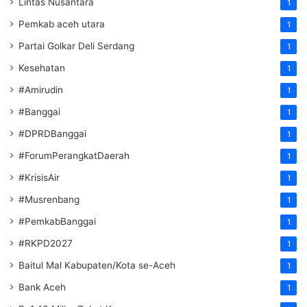
Lintas Nusantara
1
Pemkab aceh utara
1
Partai Golkar Deli Serdang
1
Kesehatan
1
#Amirudin
1
#Banggai
1
#DPRDBanggai
1
#ForumPerangkatDaerah
1
#KrisisAir
1
#Musrenbang
1
#PemkabBanggai
1
#RKPD2027
1
Baitul Mal Kabupaten/Kota se-Aceh
1
Bank Aceh
1