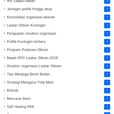
Afif Saepul Millah
1
Jaringan politik hingga desa
1
Konsolidasi organisasi daerah
1
Laskar Gibran Kuningan
1
Penguatan struktur organisasi
1
Politik Kuningan terbaru
1
Program Prabowo Gibran
1
Rapat DPD Laskar Gibran 2026
1
Struktur organisasi Laskar Gibran
1
Tips Menjaga Berat Badan
1
Strategi Mengatur Pola Main
1
Brimob
1
Bencana Alam
1
Self Healing PKK
1