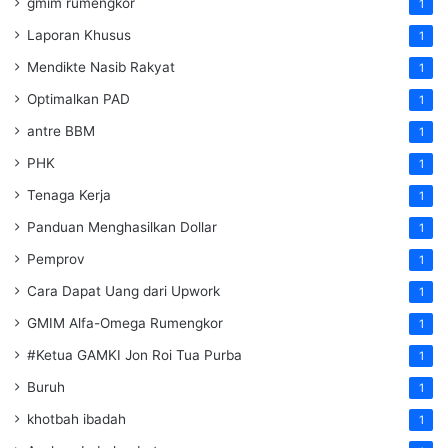
gmim rumengkor
1
Laporan Khusus
1
Mendikte Nasib Rakyat
1
Optimalkan PAD
1
antre BBM
1
PHK
1
Tenaga Kerja
1
Panduan Menghasilkan Dollar
1
Pemprov
1
Cara Dapat Uang dari Upwork
1
GMIM Alfa-Omega Rumengkor
1
#Ketua GAMKI Jon Roi Tua Purba
1
Buruh
1
khotbah ibadah
1