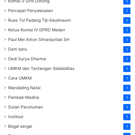
Komisi V DPR Dorong
1
Percepat Penyelesaian
1
Ruas Tol Padang Tiji–Seulimeum
1
Ketua Komisi IV DPRD Medan
1
Paul Mei Anton Simanjuntak SH
1
Dam batu
1
Dedi Surya Dharma
1
UMKM dan Tantangan Skalabilitas
1
Cara UMKM
1
Mandailing Natal
1
Pemkab Madina
1
Sutan Paruhuman
1
Institusi
1
Begal sergai
1