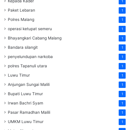
Kepada Kader
1
Paket Lebaran
1
Polres Malang
1
operasi ketupat semeru
1
Bhayangkari Cabang Malang
1
Bandara silangit
1
penyelundupan narkoba
1
polres Tapanuli utara
1
Luwu Timur
1
Anjungan Sungai Malili
1
Bupati Luwu Timur
1
Irwan Bachri Syam
1
Pasar Ramadhan Malili
1
UMKM Luwu Timur
1