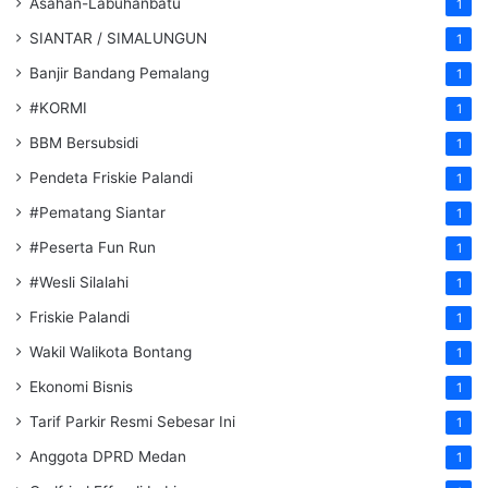
Asahan-Labuhanbatu
1
SIANTAR / SIMALUNGUN
1
Banjir Bandang Pemalang
1
#KORMI
1
BBM Bersubsidi
1
Pendeta Friskie Palandi
1
#Pematang Siantar
1
#Peserta Fun Run
1
#Wesli Silalahi
1
Friskie Palandi
1
Wakil Walikota Bontang
1
Ekonomi Bisnis
1
Tarif Parkir Resmi Sebesar Ini
1
Anggota DPRD Medan
1