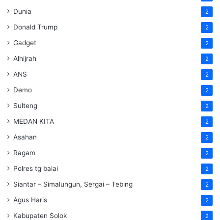
Dunia
2
Donald Trump
2
Gadget
2
Alhijrah
2
ANS
2
Demo
2
Sulteng
2
MEDAN KITA
2
Asahan
2
Ragam
2
Polres tg balai
2
Siantar – Simalungun, Sergai – Tebing
2
Agus Haris
2
Kabupaten Solok
2