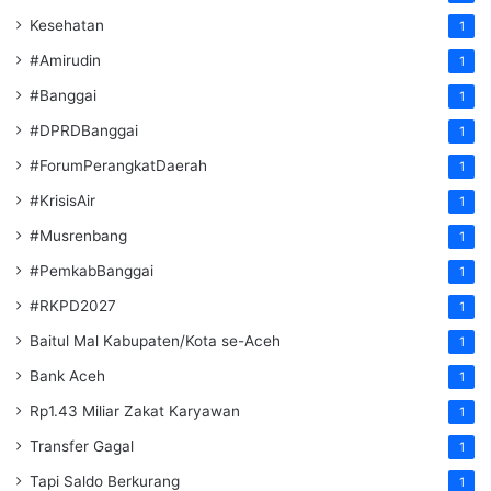
Kesehatan
1
#Amirudin
1
#Banggai
1
#DPRDBanggai
1
#ForumPerangkatDaerah
1
#KrisisAir
1
#Musrenbang
1
#PemkabBanggai
1
#RKPD2027
1
Baitul Mal Kabupaten/Kota se-Aceh
1
Bank Aceh
1
Rp1.43 Miliar Zakat Karyawan
1
Transfer Gagal
1
Tapi Saldo Berkurang
1