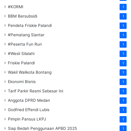
#KORMI
1
BBM Bersubsidi
1
Pendeta Friskie Palandi
1
#Pematang Siantar
1
#Peserta Fun Run
1
#Wesli Silalahi
1
Friskie Palandi
1
Wakil Walikota Bontang
1
Ekonomi Bisnis
1
Tarif Parkir Resmi Sebesar Ini
1
Anggota DPRD Medan
1
Godfried Effendi Lubis
1
Pimpin Pansus LKPJ
1
Siap Bedah Penggunaan APBD 2025
1