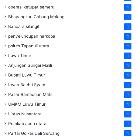
operasi ketupat semeru
1
Bhayangkari Cabang Malang
1
Bandara silangit
1
penyelundupan narkoba
1
polres Tapanuli utara
1
Luwu Timur
1
Anjungan Sungai Malili
1
Bupati Luwu Timur
1
Irwan Bachri Syam
1
Pasar Ramadhan Malili
1
UMKM Luwu Timur
1
Lintas Nusantara
1
Pemkab aceh utara
1
Partai Golkar Deli Serdang
1