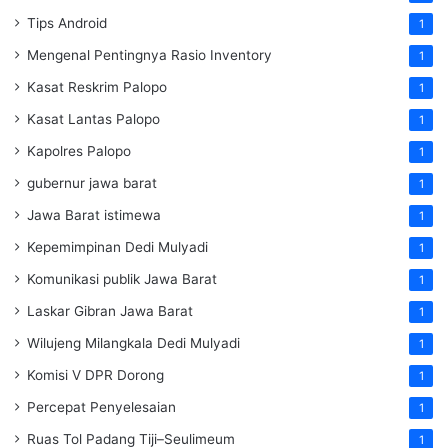
Tips Android
1
Mengenal Pentingnya Rasio Inventory
1
Kasat Reskrim Palopo
1
Kasat Lantas Palopo
1
Kapolres Palopo
1
gubernur jawa barat
1
Jawa Barat istimewa
1
Kepemimpinan Dedi Mulyadi
1
Komunikasi publik Jawa Barat
1
Laskar Gibran Jawa Barat
1
Wilujeng Milangkala Dedi Mulyadi
1
Komisi V DPR Dorong
1
Percepat Penyelesaian
1
Ruas Tol Padang Tiji–Seulimeum
1