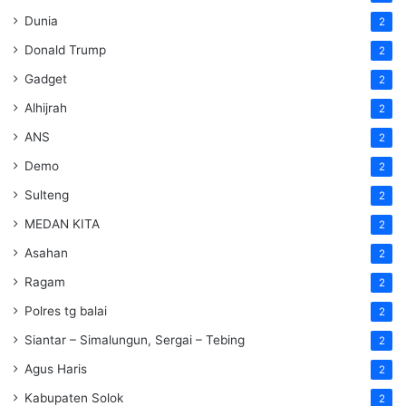
Dunia
2
Donald Trump
2
Gadget
2
Alhijrah
2
ANS
2
Demo
2
Sulteng
2
MEDAN KITA
2
Asahan
2
Ragam
2
Polres tg balai
2
Siantar – Simalungun, Sergai – Tebing
2
Agus Haris
2
Kabupaten Solok
2