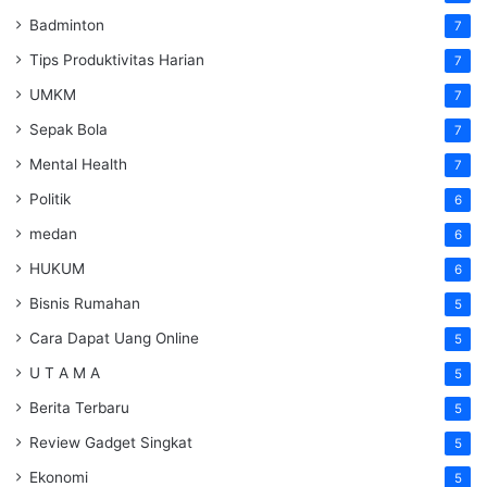
Badminton
7
Tips Produktivitas Harian
7
UMKM
7
Sepak Bola
7
Mental Health
7
Politik
6
medan
6
HUKUM
6
Bisnis Rumahan
5
Cara Dapat Uang Online
5
U T A M A
5
Berita Terbaru
5
Review Gadget Singkat
5
Ekonomi
5