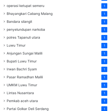
operasi ketupat semeru
1
Bhayangkari Cabang Malang
1
Bandara silangit
1
penyelundupan narkoba
1
polres Tapanuli utara
1
Luwu Timur
1
Anjungan Sungai Malili
1
Bupati Luwu Timur
1
Irwan Bachri Syam
1
Pasar Ramadhan Malili
1
UMKM Luwu Timur
1
Lintas Nusantara
1
Pemkab aceh utara
1
Partai Golkar Deli Serdang
1