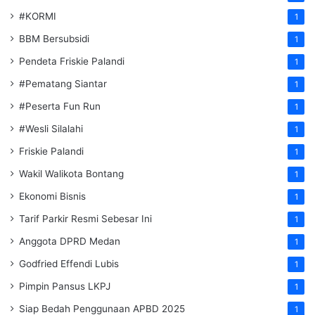
#KORMI
1
BBM Bersubsidi
1
Pendeta Friskie Palandi
1
#Pematang Siantar
1
#Peserta Fun Run
1
#Wesli Silalahi
1
Friskie Palandi
1
Wakil Walikota Bontang
1
Ekonomi Bisnis
1
Tarif Parkir Resmi Sebesar Ini
1
Anggota DPRD Medan
1
Godfried Effendi Lubis
1
Pimpin Pansus LKPJ
1
Siap Bedah Penggunaan APBD 2025
1