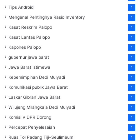
Tips Android
1
Mengenal Pentingnya Rasio Inventory
1
Kasat Reskrim Palopo
1
Kasat Lantas Palopo
1
Kapolres Palopo
1
gubernur jawa barat
1
Jawa Barat istimewa
1
Kepemimpinan Dedi Mulyadi
1
Komunikasi publik Jawa Barat
1
Laskar Gibran Jawa Barat
1
Wilujeng Milangkala Dedi Mulyadi
1
Komisi V DPR Dorong
1
Percepat Penyelesaian
1
Ruas Tol Padang Tiji–Seulimeum
1