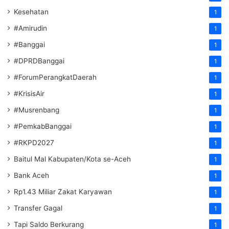
Kesehatan
1
#Amirudin
1
#Banggai
1
#DPRDBanggai
1
#ForumPerangkatDaerah
1
#KrisisAir
1
#Musrenbang
1
#PemkabBanggai
1
#RKPD2027
1
Baitul Mal Kabupaten/Kota se-Aceh
1
Bank Aceh
1
Rp1.43 Miliar Zakat Karyawan
1
Transfer Gagal
1
Tapi Saldo Berkurang
1