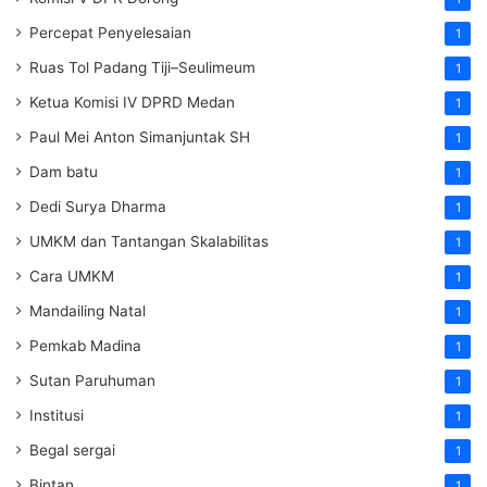
Percepat Penyelesaian
1
Ruas Tol Padang Tiji–Seulimeum
1
Ketua Komisi IV DPRD Medan
1
Paul Mei Anton Simanjuntak SH
1
Dam batu
1
Dedi Surya Dharma
1
UMKM dan Tantangan Skalabilitas
1
Cara UMKM
1
Mandailing Natal
1
Pemkab Madina
1
Sutan Paruhuman
1
Institusi
1
Begal sergai
1
Bintan
1