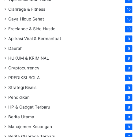
Olahraga & Fitness
10
Gaya Hidup Sehat
10
Freelance & Side Hustle
10
Aplikasi Viral & Bermanfaat
9
Daerah
9
HUKUM & KRIMINAL
9
Cryptocurrency
9
PREDIKSI BOLA
9
Strategi Bisnis
9
Pendidikan
9
HP & Gadget Terbaru
8
Berita Utama
8
Manajemen Keuangan
8
Berita Olahraga Terbaru
7