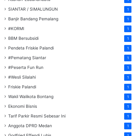
SIANTAR / SIMALUNGUN
1
Banjir Bandang Pemalang
1
#KORMI
1
BBM Bersubsidi
1
Pendeta Friskie Palandi
1
#Pematang Siantar
1
#Peserta Fun Run
1
#Wesli Silalahi
1
Friskie Palandi
1
Wakil Walikota Bontang
1
Ekonomi Bisnis
1
Tarif Parkir Resmi Sebesar Ini
1
Anggota DPRD Medan
1
Godfried Effendi Lubis
1