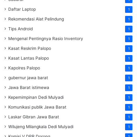
Daftar Laptop
1
Rekomendasi Alat Pelindung
1
Tips Android
1
Mengenal Pentingnya Rasio Inventory
1
Kasat Reskrim Palopo
1
Kasat Lantas Palopo
1
Kapolres Palopo
1
gubernur jawa barat
1
Jawa Barat istimewa
1
Kepemimpinan Dedi Mulyadi
1
Komunikasi publik Jawa Barat
1
Laskar Gibran Jawa Barat
1
Wilujeng Milangkala Dedi Mulyadi
1
Komisi V DPR Dorong
1