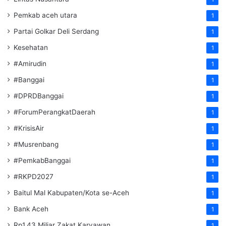
Pemkab aceh utara
1
Partai Golkar Deli Serdang
1
Kesehatan
1
#Amirudin
1
#Banggai
1
#DPRDBanggai
1
#ForumPerangkatDaerah
1
#KrisisAir
1
#Musrenbang
1
#PemkabBanggai
1
#RKPD2027
1
Baitul Mal Kabupaten/Kota se-Aceh
1
Bank Aceh
1
Rp1.43 Miliar Zakat Karyawan
1