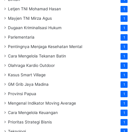
Letjen TNI Mohamad Hasan
1
Mayjen TNI Mirza Agus
1
Dugaan Kriminalisasi Hukum
1
Parlementaria
1
Pentingnya Menjaga Kesehatan Mental
1
Cara Mengelola Tekanan Batin
1
Olahraga Kardio Outdoor
1
Kasus Smart Village
1
GM Grib Jaya Madina
1
Provinsi Papua
1
Mengenal Indikator Moving Average
1
Cara Mengelola Keuangan
1
Prioritas Strategi Bisnis
1
Teknologi
1