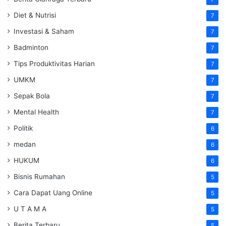
Diet & Nutrisi
7
Investasi & Saham
7
Badminton
7
Tips Produktivitas Harian
7
UMKM
7
Sepak Bola
7
Mental Health
7
Politik
6
medan
6
HUKUM
6
Bisnis Rumahan
5
Cara Dapat Uang Online
5
U T A M A
5
Berita Terbaru
5