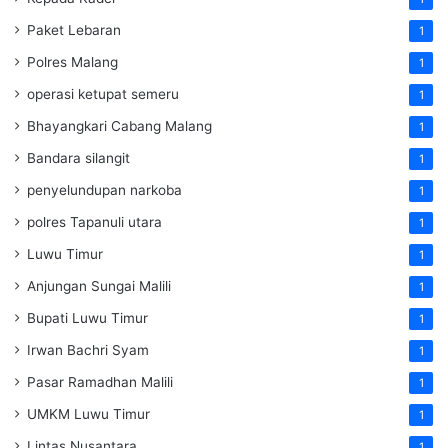
Paket Lebaran
1
Polres Malang
1
operasi ketupat semeru
1
Bhayangkari Cabang Malang
1
Bandara silangit
1
penyelundupan narkoba
1
polres Tapanuli utara
1
Luwu Timur
1
Anjungan Sungai Malili
1
Bupati Luwu Timur
1
Irwan Bachri Syam
1
Pasar Ramadhan Malili
1
UMKM Luwu Timur
1
Lintas Nusantara
1