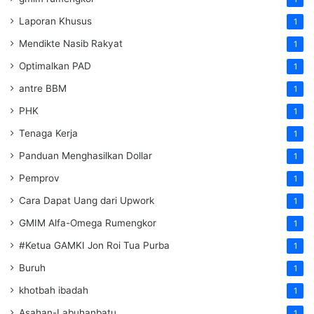
Laporan Khusus
1
Mendikte Nasib Rakyat
1
Optimalkan PAD
1
antre BBM
1
PHK
1
Tenaga Kerja
1
Panduan Menghasilkan Dollar
1
Pemprov
1
Cara Dapat Uang dari Upwork
1
GMIM Alfa-Omega Rumengkor
1
#Ketua GAMKI Jon Roi Tua Purba
1
Buruh
1
khotbah ibadah
1
Asahan-Labuhanbatu
1