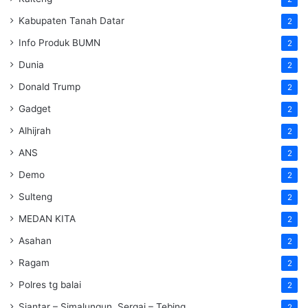
Kabupaten Tanah Datar
2
Info Produk BUMN
2
Dunia
2
Donald Trump
2
Gadget
2
Alhijrah
2
ANS
2
Demo
2
Sulteng
2
MEDAN KITA
2
Asahan
2
Ragam
2
Polres tg balai
2
Siantar – Simalungun, Sergai – Tebing
2