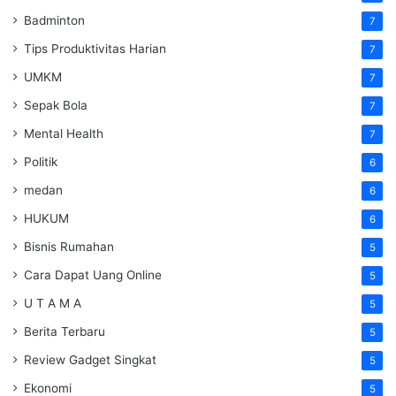
Badminton
7
Tips Produktivitas Harian
7
UMKM
7
Sepak Bola
7
Mental Health
7
Politik
6
medan
6
HUKUM
6
Bisnis Rumahan
5
Cara Dapat Uang Online
5
U T A M A
5
Berita Terbaru
5
Review Gadget Singkat
5
Ekonomi
5