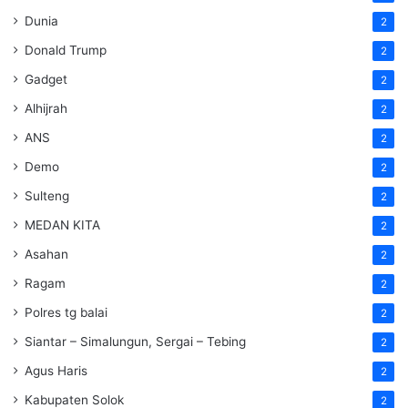
Dunia
2
Donald Trump
2
Gadget
2
Alhijrah
2
ANS
2
Demo
2
Sulteng
2
MEDAN KITA
2
Asahan
2
Ragam
2
Polres tg balai
2
Siantar – Simalungun, Sergai – Tebing
2
Agus Haris
2
Kabupaten Solok
2