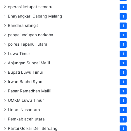
operasi ketupat semeru
1
Bhayangkari Cabang Malang
1
Bandara silangit
1
penyelundupan narkoba
1
polres Tapanuli utara
1
Luwu Timur
1
Anjungan Sungai Malili
1
Bupati Luwu Timur
1
Irwan Bachri Syam
1
Pasar Ramadhan Malili
1
UMKM Luwu Timur
1
Lintas Nusantara
1
Pemkab aceh utara
1
Partai Golkar Deli Serdang
1