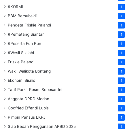
#KORMI
1
BBM Bersubsidi
1
Pendeta Friskie Palandi
1
#Pematang Siantar
1
#Peserta Fun Run
1
#Wesli Silalahi
1
Friskie Palandi
1
Wakil Walikota Bontang
1
Ekonomi Bisnis
1
Tarif Parkir Resmi Sebesar Ini
1
Anggota DPRD Medan
1
Godfried Effendi Lubis
1
Pimpin Pansus LKPJ
1
Siap Bedah Penggunaan APBD 2025
1