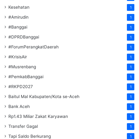
Kesehatan
1
#Amirudin
1
#Banggai
1
#DPRDBanggai
1
#ForumPerangkatDaerah
1
#KrisisAir
1
#Musrenbang
1
#PemkabBanggai
1
#RKPD2027
1
Baitul Mal Kabupaten/Kota se-Aceh
1
Bank Aceh
1
Rp1.43 Miliar Zakat Karyawan
1
Transfer Gagal
1
Tapi Saldo Berkurang
1