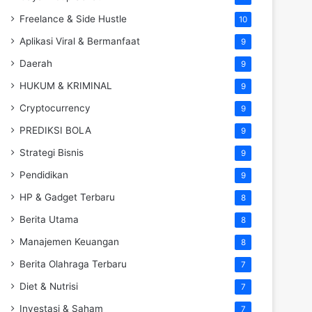
Freelance & Side Hustle
10
Aplikasi Viral & Bermanfaat
9
Daerah
9
HUKUM & KRIMINAL
9
Cryptocurrency
9
PREDIKSI BOLA
9
Strategi Bisnis
9
Pendidikan
9
HP & Gadget Terbaru
8
Berita Utama
8
Manajemen Keuangan
8
Berita Olahraga Terbaru
7
Diet & Nutrisi
7
Investasi & Saham
7