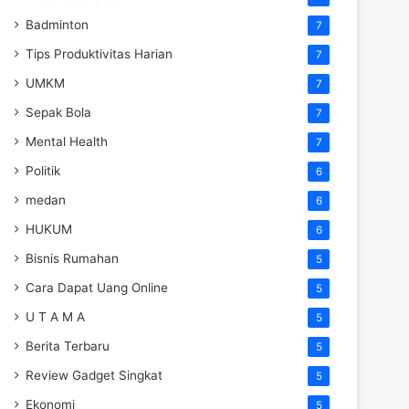
Badminton
7
Tips Produktivitas Harian
7
UMKM
7
Sepak Bola
7
Mental Health
7
Politik
6
medan
6
HUKUM
6
Bisnis Rumahan
5
Cara Dapat Uang Online
5
U T A M A
5
Berita Terbaru
5
Review Gadget Singkat
5
Ekonomi
5