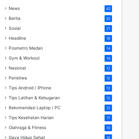
News
42
Berita
32
Sosial
21
Headline
19
Posmetro Medan
14
Gym & Workout
14
Nasional
12
Peristiwa
12
Tips Android / iPhone
12
Tips Latihan & Kebugaran
12
Rekomendasi Laptop / PC
12
Tips Kesehatan Harian
11
Olahraga & Fitness
10
Gaya Hidup Sehat
10