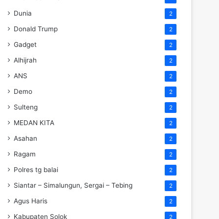
Dunia
2
Donald Trump
2
Gadget
2
Alhijrah
2
ANS
2
Demo
2
Sulteng
2
MEDAN KITA
2
Asahan
2
Ragam
2
Polres tg balai
2
Siantar – Simalungun, Sergai – Tebing
2
Agus Haris
2
Kabupaten Solok
2