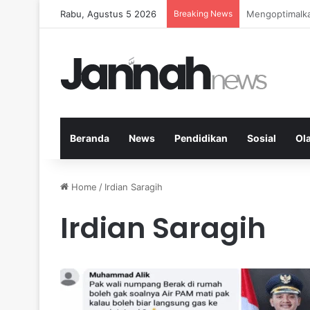
Rabu, Agustus 5 2026
Breaking News
Kardio Outdoo
Beranda
News
Pendidikan
Sosial
Ol
Home
/
Irdian Saragih
Irdian Saragih