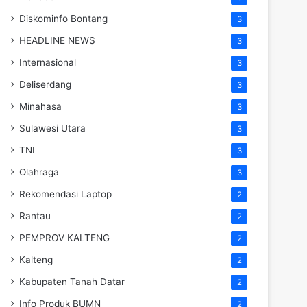
Diskominfo Bontang
3
HEADLINE NEWS
3
Internasional
3
Deliserdang
3
Minahasa
3
Sulawesi Utara
3
TNI
3
Olahraga
3
Rekomendasi Laptop
2
Rantau
2
PEMPROV KALTENG
2
Kalteng
2
Kabupaten Tanah Datar
2
Info Produk BUMN
2