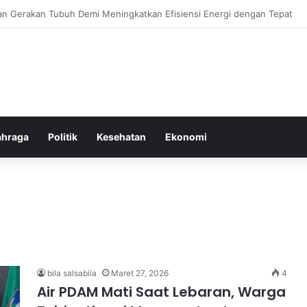
r Ringan yang Efektif Membakar Lemak dan Menyegarkan Tubuh Anda
ahraga
Politik
Kesehatan
Ekonomi
bila salsabila
Maret 27, 2026
4
Air PDAM Mati Saat Lebaran, Warga