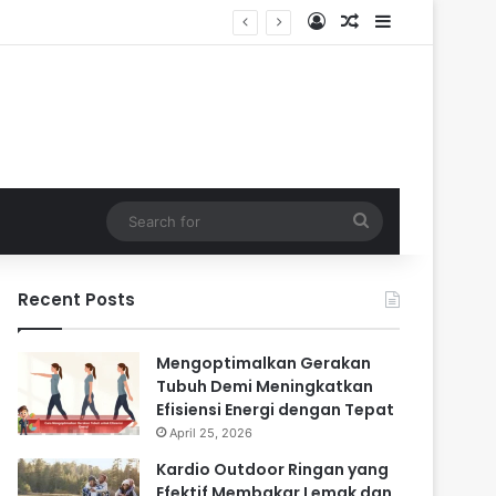
Log In
Random Article
Sidebar
Search
for
Recent Posts
Mengoptimalkan Gerakan
Tubuh Demi Meningkatkan
Efisiensi Energi dengan Tepat
April 25, 2026
Kardio Outdoor Ringan yang
Efektif Membakar Lemak dan