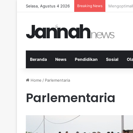
Selasa, Agustus 4 2026
Breaking News
Kardio Outd
Beranda
News
Pendidikan
Sosial
Ol
Home
/
Parlementaria
Parlementaria