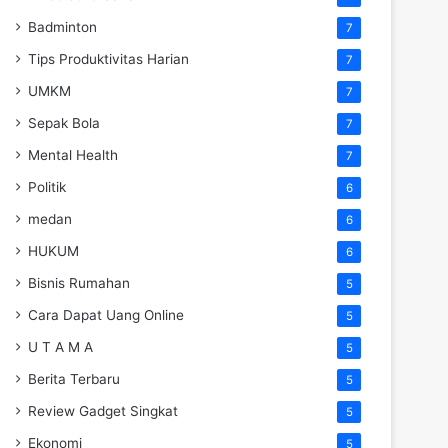
Badminton
7
Tips Produktivitas Harian
7
UMKM
7
Sepak Bola
7
Mental Health
7
Politik
6
medan
6
HUKUM
6
Bisnis Rumahan
5
Cara Dapat Uang Online
5
U T A M A
5
Berita Terbaru
5
Review Gadget Singkat
5
Ekonomi
5