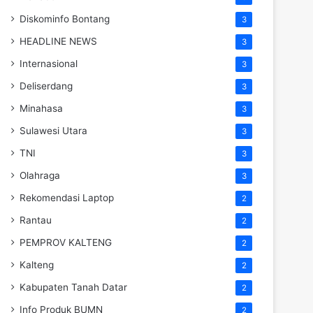
Diskominfo Bontang
3
HEADLINE NEWS
3
Internasional
3
Deliserdang
3
Minahasa
3
Sulawesi Utara
3
TNI
3
Olahraga
3
Rekomendasi Laptop
2
Rantau
2
PEMPROV KALTENG
2
Kalteng
2
Kabupaten Tanah Datar
2
Info Produk BUMN
2