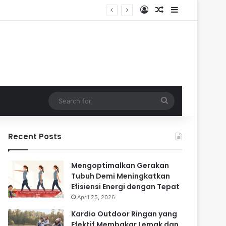
Log In
Random Article
Sidebar
Search
for
Recent Posts
Mengoptimalkan Gerakan
Tubuh Demi Meningkatkan
Efisiensi Energi dengan Tepat
April 25, 2026
Kardio Outdoor Ringan yang
Efektif Membakar Lemak dan