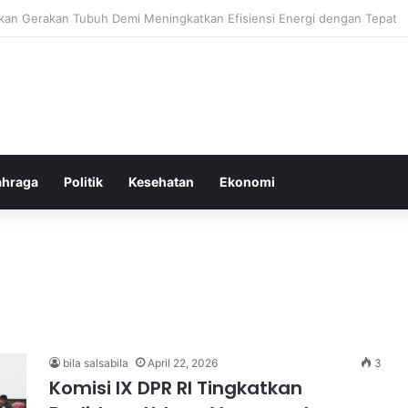
oor Ringan yang Efektif Membakar Lemak dan Menyegarkan Tubuh Anda
ahraga
Politik
Kesehatan
Ekonomi
bila salsabila
April 22, 2026
3
Komisi IX DPR RI Tingkatkan