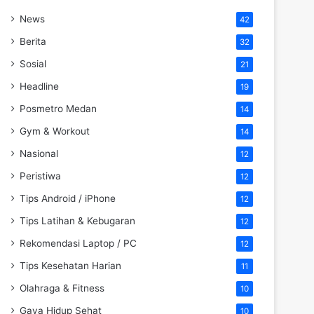
News
42
Berita
32
Sosial
21
Headline
19
Posmetro Medan
14
Gym & Workout
14
Nasional
12
Peristiwa
12
Tips Android / iPhone
12
Tips Latihan & Kebugaran
12
Rekomendasi Laptop / PC
12
Tips Kesehatan Harian
11
Olahraga & Fitness
10
Gaya Hidup Sehat
10