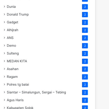
Dunia
2
Donald Trump
2
Gadget
2
Alhijrah
2
ANS
2
Demo
2
Sulteng
2
MEDAN KITA
2
Asahan
2
Ragam
2
Polres tg balai
2
Siantar – Simalungun, Sergai – Tebing
2
Agus Haris
2
Kabupaten Solok
2