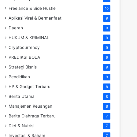
Freelance & Side Hustle
10
Aplikasi Viral & Bermanfaat
9
Daerah
9
HUKUM & KRIMINAL
9
Cryptocurrency
9
PREDIKSI BOLA
9
Strategi Bisnis
9
Pendidikan
9
HP & Gadget Terbaru
8
Berita Utama
8
Manajemen Keuangan
8
Berita Olahraga Terbaru
7
Diet & Nutrisi
7
Investasi & Saham
7