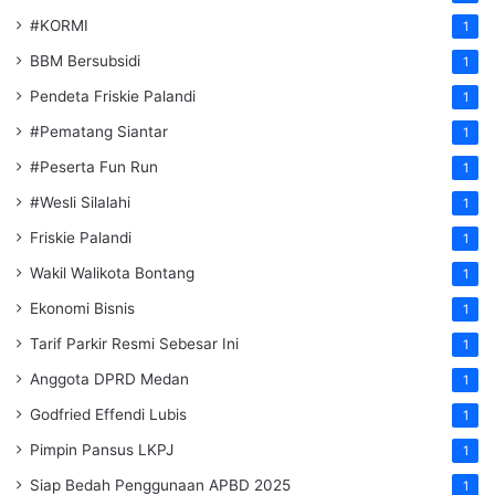
#KORMI
1
BBM Bersubsidi
1
Pendeta Friskie Palandi
1
#Pematang Siantar
1
#Peserta Fun Run
1
#Wesli Silalahi
1
Friskie Palandi
1
Wakil Walikota Bontang
1
Ekonomi Bisnis
1
Tarif Parkir Resmi Sebesar Ini
1
Anggota DPRD Medan
1
Godfried Effendi Lubis
1
Pimpin Pansus LKPJ
1
Siap Bedah Penggunaan APBD 2025
1