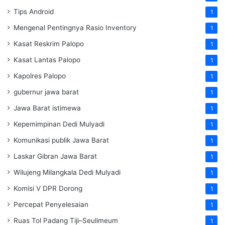
Tips Android
1
Mengenal Pentingnya Rasio Inventory
1
Kasat Reskrim Palopo
1
Kasat Lantas Palopo
1
Kapolres Palopo
1
gubernur jawa barat
1
Jawa Barat istimewa
1
Kepemimpinan Dedi Mulyadi
1
Komunikasi publik Jawa Barat
1
Laskar Gibran Jawa Barat
1
Wilujeng Milangkala Dedi Mulyadi
1
Komisi V DPR Dorong
1
Percepat Penyelesaian
1
Ruas Tol Padang Tiji–Seulimeum
1