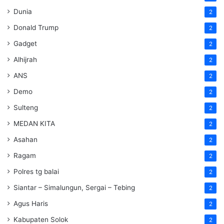
Dunia
2
Donald Trump
2
Gadget
2
Alhijrah
2
ANS
2
Demo
2
Sulteng
2
MEDAN KITA
2
Asahan
2
Ragam
2
Polres tg balai
2
Siantar – Simalungun, Sergai – Tebing
2
Agus Haris
2
Kabupaten Solok
2