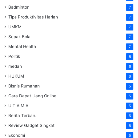
Badminton
7
Tips Produktivitas Harian
7
UMKM
7
Sepak Bola
7
Mental Health
7
Politik
6
medan
6
HUKUM
6
Bisnis Rumahan
5
Cara Dapat Uang Online
5
U T A M A
5
Berita Terbaru
5
Review Gadget Singkat
5
Ekonomi
5