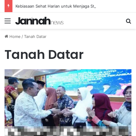
Kebiasaan Sehat Harian untuk Menjaga Stamina Tubuh Tetap Stabil dan Optimal
Menu
Se
Home
/
Tanah Datar
Tanah Datar