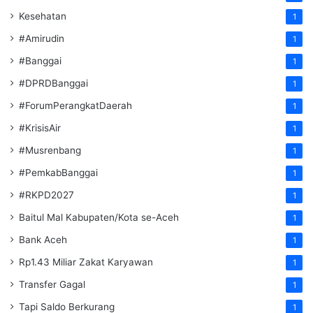
Kesehatan
1
#Amirudin
1
#Banggai
1
#DPRDBanggai
1
#ForumPerangkatDaerah
1
#KrisisAir
1
#Musrenbang
1
#PemkabBanggai
1
#RKPD2027
1
Baitul Mal Kabupaten/Kota se-Aceh
1
Bank Aceh
1
Rp1.43 Miliar Zakat Karyawan
1
Transfer Gagal
1
Tapi Saldo Berkurang
1