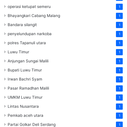
operasi ketupat semeru
1
Bhayangkari Cabang Malang
1
Bandara silangit
1
penyelundupan narkoba
1
polres Tapanuli utara
1
Luwu Timur
1
Anjungan Sungai Malili
1
Bupati Luwu Timur
1
Irwan Bachri Syam
1
Pasar Ramadhan Malili
1
UMKM Luwu Timur
1
Lintas Nusantara
1
Pemkab aceh utara
1
Partai Golkar Deli Serdang
1