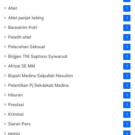
Atlet
1
Atlet panjat tebing
1
Bareskrim Polri
1
Pelatih atlet
1
Pelecehan Seksual
1
Brigjen TNI Saptono Syiwarudi
1
Afrizal SE MM
1
Bupati Madina Saipullah Nasution
1
Pelantikan Pj Sekdakab Madina
1
hiburan
1
Prestasi
1
Kriminal
1
Siaran Pers
1
pemjo
1