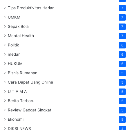
Tips Produktivitas Harian
7
UMKM
7
Sepak Bola
7
Mental Health
7
Politik
6
medan
6
HUKUM
6
Bisnis Rumahan
5
Cara Dapat Uang Online
5
U T A M A
5
Berita Terbaru
5
Review Gadget Singkat
5
Ekonomi
5
DIKSI NEWS
4