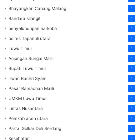
Bhayangkari Cabang Malang
1
Bandara silangit
1
penyelundupan narkoba
1
polres Tapanuli utara
1
Luwu Timur
1
Anjungan Sungai Malili
1
Bupati Luwu Timur
1
Irwan Bachri Syam
1
Pasar Ramadhan Malili
1
UMKM Luwu Timur
1
Lintas Nusantara
1
Pemkab aceh utara
1
Partai Golkar Deli Serdang
1
Kesehatan
1