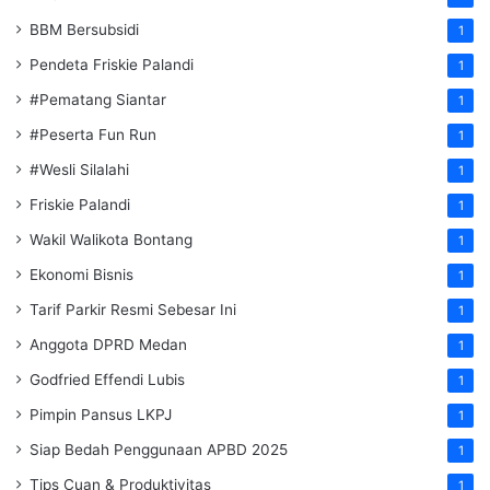
BBM Bersubsidi
1
Pendeta Friskie Palandi
1
#Pematang Siantar
1
#Peserta Fun Run
1
#Wesli Silalahi
1
Friskie Palandi
1
Wakil Walikota Bontang
1
Ekonomi Bisnis
1
Tarif Parkir Resmi Sebesar Ini
1
Anggota DPRD Medan
1
Godfried Effendi Lubis
1
Pimpin Pansus LKPJ
1
Siap Bedah Penggunaan APBD 2025
1
Tips Cuan & Produktivitas
1