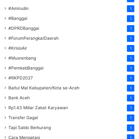
#Amirudin
1
#Banggai
1
#DPRDBanggai
1
#ForumPerangkatDaerah
1
#KrisisAir
1
#Musrenbang
1
#PemkabBanggai
1
#RKPD2027
1
Baitul Mal Kabupaten/Kota se-Aceh
1
Bank Aceh
1
Rp1.43 Miliar Zakat Karyawan
1
Transfer Gagal
1
Tapi Saldo Berkurang
1
Cara Mengatasi
1