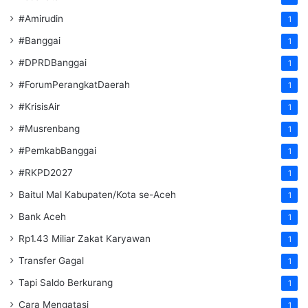
#Amirudin
1
#Banggai
1
#DPRDBanggai
1
#ForumPerangkatDaerah
1
#KrisisAir
1
#Musrenbang
1
#PemkabBanggai
1
#RKPD2027
1
Baitul Mal Kabupaten/Kota se-Aceh
1
Bank Aceh
1
Rp1.43 Miliar Zakat Karyawan
1
Transfer Gagal
1
Tapi Saldo Berkurang
1
Cara Mengatasi
1