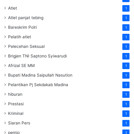
Atlet
1
Atlet panjat tebing
1
Bareskrim Polri
1
Pelatih atlet
1
Pelecehan Seksual
1
Brigjen TNI Saptono Syiwarudi
1
Afrizal SE MM
1
Bupati Madina Saipullah Nasution
1
Pelantikan Pj Sekdakab Madina
1
hiburan
1
Prestasi
1
Kriminal
1
Siaran Pers
1
pemjo
1