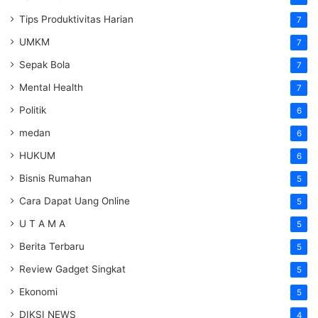
Tips Produktivitas Harian
7
UMKM
7
Sepak Bola
7
Mental Health
7
Politik
6
medan
6
HUKUM
6
Bisnis Rumahan
5
Cara Dapat Uang Online
5
U T A M A
5
Berita Terbaru
5
Review Gadget Singkat
5
Ekonomi
5
DIKSI NEWS
4