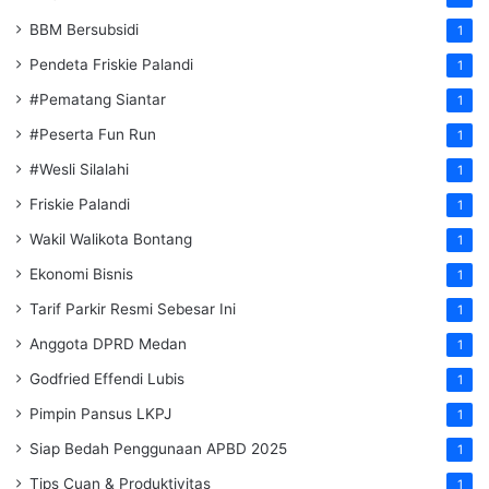
BBM Bersubsidi
1
Pendeta Friskie Palandi
1
#Pematang Siantar
1
#Peserta Fun Run
1
#Wesli Silalahi
1
Friskie Palandi
1
Wakil Walikota Bontang
1
Ekonomi Bisnis
1
Tarif Parkir Resmi Sebesar Ini
1
Anggota DPRD Medan
1
Godfried Effendi Lubis
1
Pimpin Pansus LKPJ
1
Siap Bedah Penggunaan APBD 2025
1
Tips Cuan & Produktivitas
1