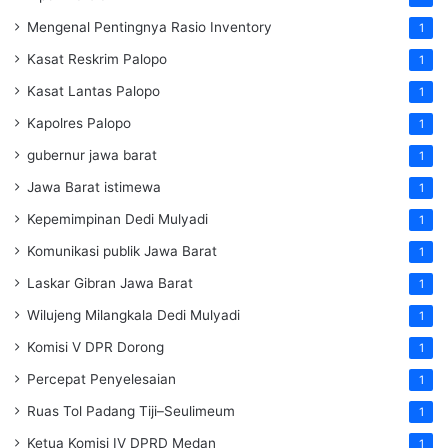
Mengenal Pentingnya Rasio Inventory
1
Kasat Reskrim Palopo
1
Kasat Lantas Palopo
1
Kapolres Palopo
1
gubernur jawa barat
1
Jawa Barat istimewa
1
Kepemimpinan Dedi Mulyadi
1
Komunikasi publik Jawa Barat
1
Laskar Gibran Jawa Barat
1
Wilujeng Milangkala Dedi Mulyadi
1
Komisi V DPR Dorong
1
Percepat Penyelesaian
1
Ruas Tol Padang Tiji–Seulimeum
1
Ketua Komisi IV DPRD Medan
1