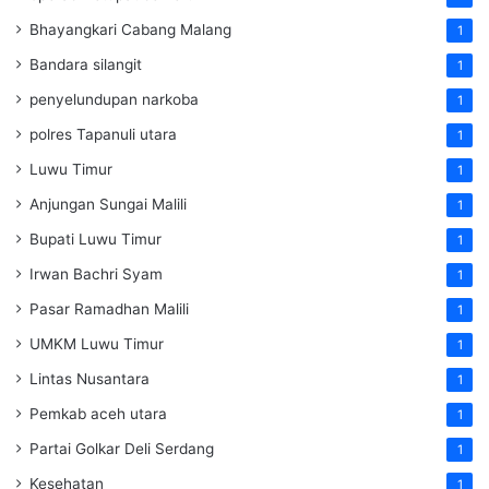
Bhayangkari Cabang Malang
1
Bandara silangit
1
penyelundupan narkoba
1
polres Tapanuli utara
1
Luwu Timur
1
Anjungan Sungai Malili
1
Bupati Luwu Timur
1
Irwan Bachri Syam
1
Pasar Ramadhan Malili
1
UMKM Luwu Timur
1
Lintas Nusantara
1
Pemkab aceh utara
1
Partai Golkar Deli Serdang
1
Kesehatan
1