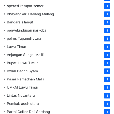
operasi ketupat semeru
1
Bhayangkari Cabang Malang
1
Bandara silangit
1
penyelundupan narkoba
1
polres Tapanuli utara
1
Luwu Timur
1
Anjungan Sungai Malili
1
Bupati Luwu Timur
1
Irwan Bachri Syam
1
Pasar Ramadhan Malili
1
UMKM Luwu Timur
1
Lintas Nusantara
1
Pemkab aceh utara
1
Partai Golkar Deli Serdang
1