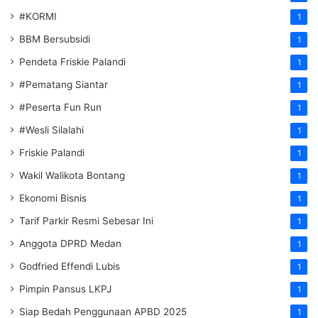
#KORMI
1
BBM Bersubsidi
1
Pendeta Friskie Palandi
1
#Pematang Siantar
1
#Peserta Fun Run
1
#Wesli Silalahi
1
Friskie Palandi
1
Wakil Walikota Bontang
1
Ekonomi Bisnis
1
Tarif Parkir Resmi Sebesar Ini
1
Anggota DPRD Medan
1
Godfried Effendi Lubis
1
Pimpin Pansus LKPJ
1
Siap Bedah Penggunaan APBD 2025
1