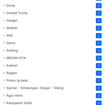
Dunia
2
Donald Trump
2
Gadget
2
Alhijrah
2
ANS
2
Demo
2
Sulteng
2
MEDAN KITA
2
Asahan
2
Ragam
2
Polres tg balai
2
Siantar – Simalungun, Sergai – Tebing
2
Agus Haris
2
Kabupaten Solok
2