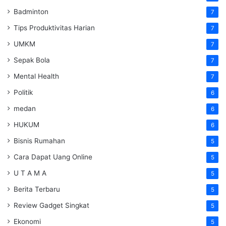
Badminton
7
Tips Produktivitas Harian
7
UMKM
7
Sepak Bola
7
Mental Health
7
Politik
6
medan
6
HUKUM
6
Bisnis Rumahan
5
Cara Dapat Uang Online
5
U T A M A
5
Berita Terbaru
5
Review Gadget Singkat
5
Ekonomi
5