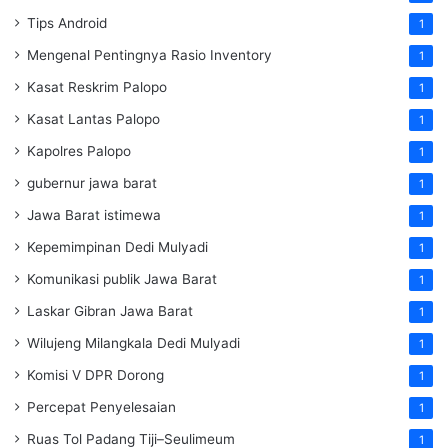
Tips Android
1
Mengenal Pentingnya Rasio Inventory
1
Kasat Reskrim Palopo
1
Kasat Lantas Palopo
1
Kapolres Palopo
1
gubernur jawa barat
1
Jawa Barat istimewa
1
Kepemimpinan Dedi Mulyadi
1
Komunikasi publik Jawa Barat
1
Laskar Gibran Jawa Barat
1
Wilujeng Milangkala Dedi Mulyadi
1
Komisi V DPR Dorong
1
Percepat Penyelesaian
1
Ruas Tol Padang Tiji–Seulimeum
1