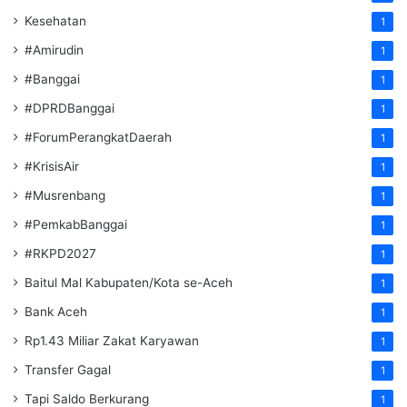
Kesehatan
1
#Amirudin
1
#Banggai
1
#DPRDBanggai
1
#ForumPerangkatDaerah
1
#KrisisAir
1
#Musrenbang
1
#PemkabBanggai
1
#RKPD2027
1
Baitul Mal Kabupaten/Kota se-Aceh
1
Bank Aceh
1
Rp1.43 Miliar Zakat Karyawan
1
Transfer Gagal
1
Tapi Saldo Berkurang
1