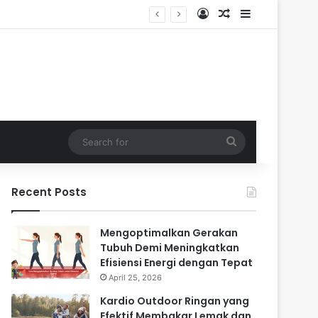
Log In
Random Article
Sidebar
Search
for
Recent Posts
Mengoptimalkan Gerakan
Tubuh Demi Meningkatkan
Efisiensi Energi dengan Tepat
April 25, 2026
Kardio Outdoor Ringan yang
Efektif Membakar Lemak dan