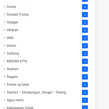
Dunia
2
Donald Trump
2
Gadget
2
Alhijrah
2
ANS
2
Demo
2
Sulteng
2
MEDAN KITA
2
Asahan
2
Ragam
2
Polres tg balai
2
Siantar – Simalungun, Sergai – Tebing
2
Agus Haris
2
Kabupaten Solok
2