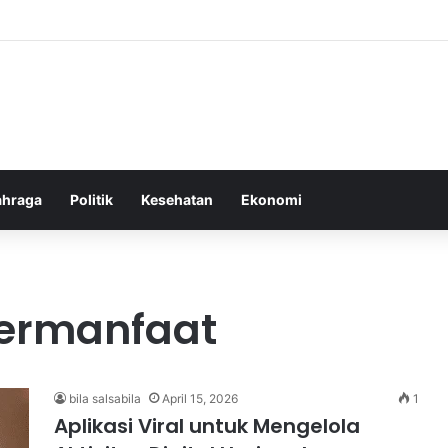
or Ringan yang Efektif Membakar Lemak dan Menyegarkan Tubuh Anda
ahraga
Politik
Kesehatan
Ekonomi
 Bermanfaat
bila salsabila
April 15, 2026
1
Aplikasi Viral untuk Mengelola