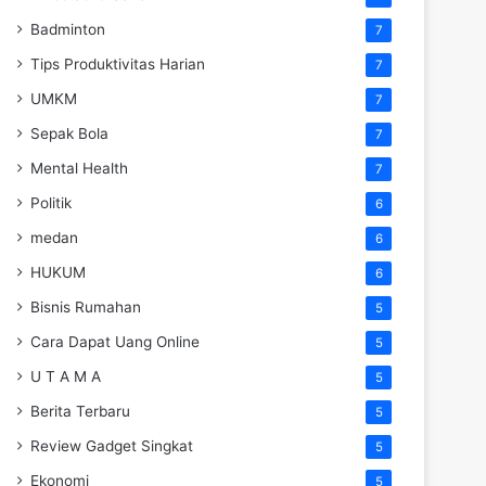
Badminton
7
Tips Produktivitas Harian
7
UMKM
7
Sepak Bola
7
Mental Health
7
Politik
6
medan
6
HUKUM
6
Bisnis Rumahan
5
Cara Dapat Uang Online
5
U T A M A
5
Berita Terbaru
5
Review Gadget Singkat
5
Ekonomi
5