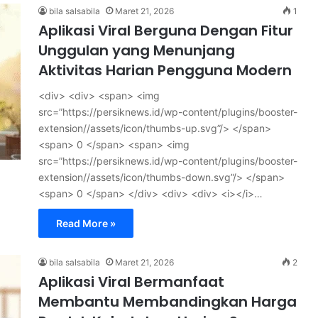
bila salsabila
Maret 21, 2026
1
Aplikasi Viral Berguna Dengan Fitur
Unggulan yang Menunjang
Aktivitas Harian Pengguna Modern
<div> <div> <span> <img
src=”https://persiknews.id/wp-content/plugins/booster-
extension//assets/icon/thumbs-up.svg”/> </span>
<span> 0 </span> <span> <img
src=”https://persiknews.id/wp-content/plugins/booster-
extension//assets/icon/thumbs-down.svg”/> </span>
<span> 0 </span> </div> <div> <div> <i></i>…
Read More »
bila salsabila
Maret 21, 2026
2
Aplikasi Viral Bermanfaat
Membantu Membandingkan Harga