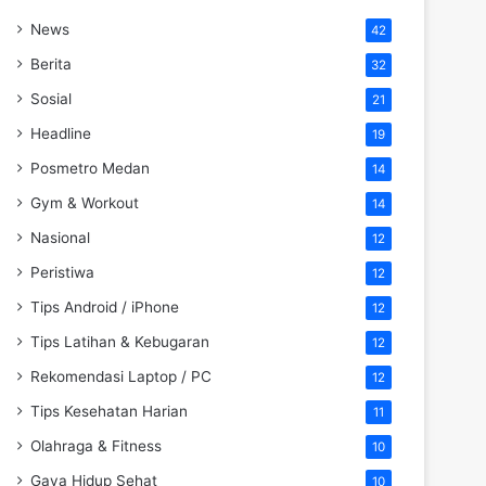
News
42
Berita
32
Sosial
21
Headline
19
Posmetro Medan
14
Gym & Workout
14
Nasional
12
Peristiwa
12
Tips Android / iPhone
12
Tips Latihan & Kebugaran
12
Rekomendasi Laptop / PC
12
Tips Kesehatan Harian
11
Olahraga & Fitness
10
Gaya Hidup Sehat
10