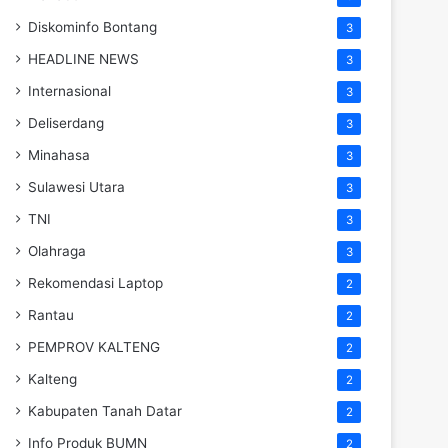
Diskominfo Bontang
3
HEADLINE NEWS
3
Internasional
3
Deliserdang
3
Minahasa
3
Sulawesi Utara
3
TNI
3
Olahraga
3
Rekomendasi Laptop
2
Rantau
2
PEMPROV KALTENG
2
Kalteng
2
Kabupaten Tanah Datar
2
Info Produk BUMN
2