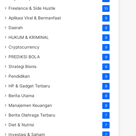
Freelance & Side Hustle
10
Aplikasi Viral & Bermanfaat
9
Daerah
9
HUKUM & KRIMINAL
9
Cryptocurrency
9
PREDIKSI BOLA
9
Strategi Bisnis
9
Pendidikan
9
HP & Gadget Terbaru
8
Berita Utama
8
Manajemen Keuangan
8
Berita Olahraga Terbaru
7
Diet & Nutrisi
7
Investasi & Saham
7