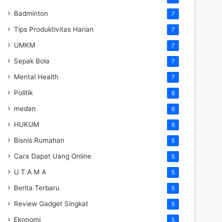
Badminton
7
Tips Produktivitas Harian
7
UMKM
7
Sepak Bola
7
Mental Health
7
Politik
6
medan
6
HUKUM
6
Bisnis Rumahan
5
Cara Dapat Uang Online
5
U T A M A
5
Berita Terbaru
5
Review Gadget Singkat
5
Ekonomi
5