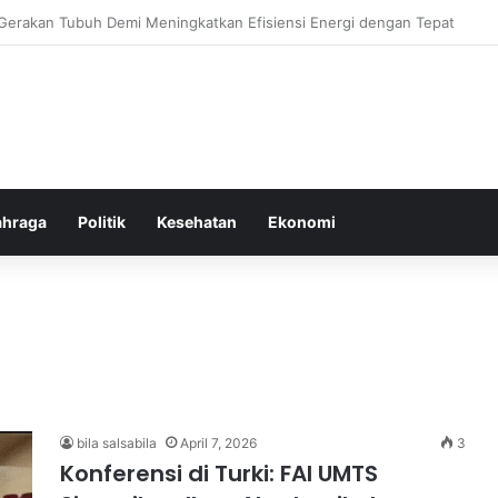
Ringan yang Efektif Membakar Lemak dan Menyegarkan Tubuh Anda
ahraga
Politik
Kesehatan
Ekonomi
bila salsabila
April 7, 2026
3
Konferensi di Turki: FAI UMTS