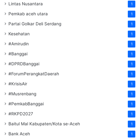
Lintas Nusantara
1
Pemkab aceh utara
1
Partai Golkar Deli Serdang
1
Kesehatan
1
#Amirudin
1
#Banggai
1
#DPRDBanggai
1
#ForumPerangkatDaerah
1
#KrisisAir
1
#Musrenbang
1
#PemkabBanggai
1
#RKPD2027
1
Baitul Mal Kabupaten/Kota se-Aceh
1
Bank Aceh
1