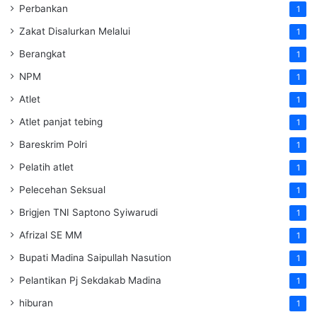
Perbankan
1
Zakat Disalurkan Melalui
1
Berangkat
1
NPM
1
Atlet
1
Atlet panjat tebing
1
Bareskrim Polri
1
Pelatih atlet
1
Pelecehan Seksual
1
Brigjen TNI Saptono Syiwarudi
1
Afrizal SE MM
1
Bupati Madina Saipullah Nasution
1
Pelantikan Pj Sekdakab Madina
1
hiburan
1