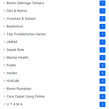
Berita Olahraga Terbaru
7
Diet & Nutrisi
7
Investasi & Saham
7
Badminton
7
Tips Produktivitas Harian
7
UMKM
7
Sepak Bola
7
Mental Health
7
Politik
6
medan
6
HUKUM
6
Bisnis Rumahan
5
Cara Dapat Uang Online
5
U T A M A
5