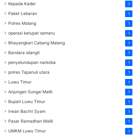
Kepada Kader
1
Paket Lebaran
1
Polres Malang
1
operasi ketupat semeru
1
Bhayangkari Cabang Malang
1
Bandara silangit
1
penyelundupan narkoba
1
polres Tapanuli utara
1
Luwu Timur
1
Anjungan Sungai Malili
1
Bupati Luwu Timur
1
Irwan Bachri Syam
1
Pasar Ramadhan Malili
1
UMKM Luwu Timur
1