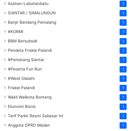
Asahan-Labuhanbatu
1
SIANTAR / SIMALUNGUN
1
Banjir Bandang Pemalang
1
#KORMI
1
BBM Bersubsidi
1
Pendeta Friskie Palandi
1
#Pematang Siantar
1
#Peserta Fun Run
1
#Wesli Silalahi
1
Friskie Palandi
1
Wakil Walikota Bontang
1
Ekonomi Bisnis
1
Tarif Parkir Resmi Sebesar Ini
1
Anggota DPRD Medan
1