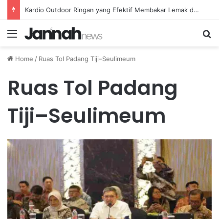
Kardio Outdoor Ringan yang Efektif Membakar Lemak dan Menyegarkan Tubuh Anda
Menu
Se
Home
/
Ruas Tol Padang Tiji–Seulimeum
Ruas Tol Padang
Tiji–Seulimeum