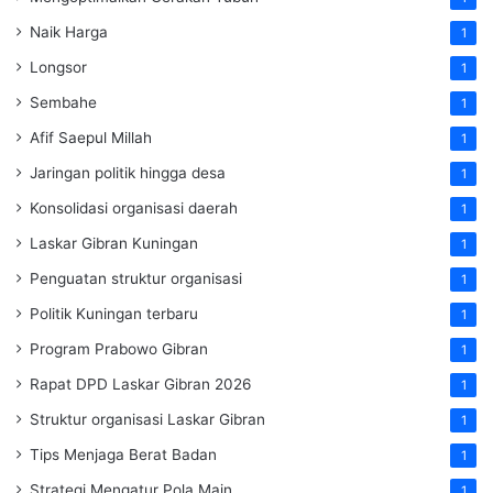
Naik Harga
1
Longsor
1
Sembahe
1
Afif Saepul Millah
1
Jaringan politik hingga desa
1
Konsolidasi organisasi daerah
1
Laskar Gibran Kuningan
1
Penguatan struktur organisasi
1
Politik Kuningan terbaru
1
Program Prabowo Gibran
1
Rapat DPD Laskar Gibran 2026
1
Struktur organisasi Laskar Gibran
1
Tips Menjaga Berat Badan
1
Strategi Mengatur Pola Main
1