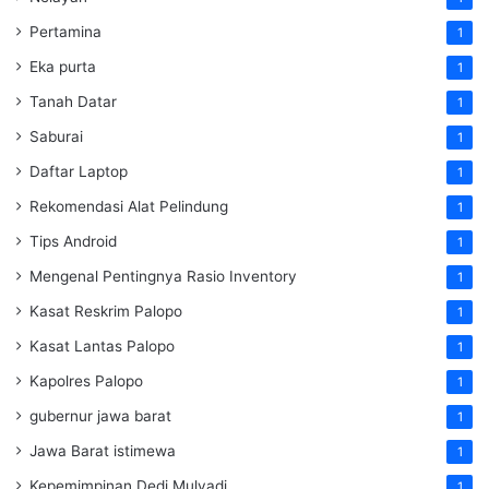
Pertamina
1
Eka purta
1
Tanah Datar
1
Saburai
1
Daftar Laptop
1
Rekomendasi Alat Pelindung
1
Tips Android
1
Mengenal Pentingnya Rasio Inventory
1
Kasat Reskrim Palopo
1
Kasat Lantas Palopo
1
Kapolres Palopo
1
gubernur jawa barat
1
Jawa Barat istimewa
1
Kepemimpinan Dedi Mulyadi
1