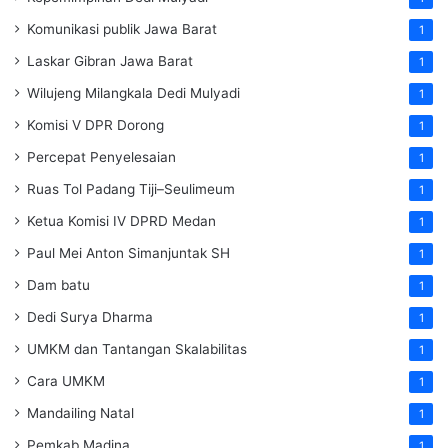
Komunikasi publik Jawa Barat
1
Laskar Gibran Jawa Barat
1
Wilujeng Milangkala Dedi Mulyadi
1
Komisi V DPR Dorong
1
Percepat Penyelesaian
1
Ruas Tol Padang Tiji–Seulimeum
1
Ketua Komisi IV DPRD Medan
1
Paul Mei Anton Simanjuntak SH
1
Dam batu
1
Dedi Surya Dharma
1
UMKM dan Tantangan Skalabilitas
1
Cara UMKM
1
Mandailing Natal
1
Pemkab Madina
1