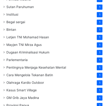
Sutan Paruhuman
1
Institusi
1
Begal sergai
1
Bintan
1
Letjen TNI Mohamad Hasan
1
Mayjen TNI Mirza Agus
1
Dugaan Kriminalisasi Hukum
1
Parlementaria
1
Pentingnya Menjaga Kesehatan Mental
1
Cara Mengelola Tekanan Batin
1
Olahraga Kardio Outdoor
1
Kasus Smart Village
1
GM Grib Jaya Madina
1
Provinsi Papua
1