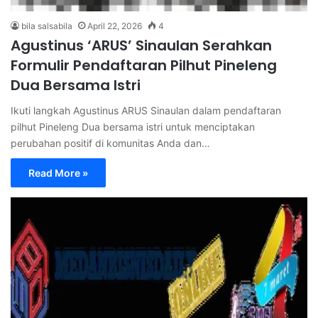
bila salsabila
April 22, 2026
4
Agustinus ‘ARUS’ Sinaulan Serahkan
Formulir Pendaftaran Pilhut Pineleng
Dua Bersama Istri
Ikuti langkah Agustinus ARUS Sinaulan dalam pendaftaran
pilhut Pineleng Dua bersama istri untuk menciptakan
perubahan positif di komunitas Anda dan…
Read More »