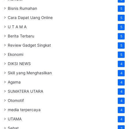
Bisnis Rumahan
5
Cara Dapat Uang Online
5
U T A M A
5
Berita Terbaru
5
Review Gadget Singkat
5
Ekonomi
5
DIKSI NEWS
4
Skill yang Menghasilkan
4
Agama
4
SUMATERA UTARA
4
Otomotif
4
media terpercaya
4
UTAMA
4
Sehat
3