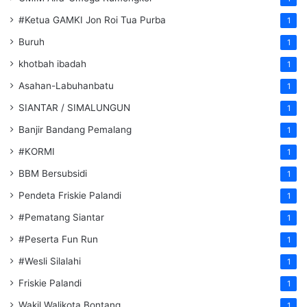
#Ketua GAMKI Jon Roi Tua Purba
1
Buruh
1
khotbah ibadah
1
Asahan-Labuhanbatu
1
SIANTAR / SIMALUNGUN
1
Banjir Bandang Pemalang
1
#KORMI
1
BBM Bersubsidi
1
Pendeta Friskie Palandi
1
#Pematang Siantar
1
#Peserta Fun Run
1
#Wesli Silalahi
1
Friskie Palandi
1
Wakil Walikota Bontang
1