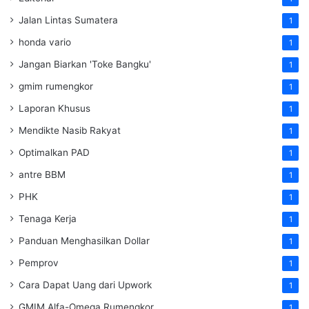
Jalan Lintas Sumatera
1
honda vario
1
Jangan Biarkan 'Toke Bangku'
1
gmim rumengkor
1
Laporan Khusus
1
Mendikte Nasib Rakyat
1
Optimalkan PAD
1
antre BBM
1
PHK
1
Tenaga Kerja
1
Panduan Menghasilkan Dollar
1
Pemprov
1
Cara Dapat Uang dari Upwork
1
GMIM Alfa-Omega Rumengkor
1